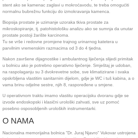
stent ako se kamenac zaglavi u mokroćavodu, te treba omogućiti
normalnu bubrežnu funkciju do izmokravanja kamenca.
Biopsija prostate je uzimanje uzoraka tkiva prostate za
mikroskopiranje, tj. patohistološku analizu ako se sumnja da unutar
prostate postoji žarište karcinoma.
Tu se vrše i redovne promjene trajnog urinarnog katetera u
parvilnim vremenskim razmacima od 3 do 4 tjedna.
Nakon završene dijagnostike i ambulantnog liječenja slijedi primitak
u bolnicu ako je potrebno operativno liječenje. Smještaj je udoban,
na raspolaganju su 3 dvokrevetne sobe, sve klimatizirane i svaka
opskrbljena vlastitim sanitarnim dijelom, gdje je WC i tuš kabina, a o
vama brinu odjelne sestre, njih 8, raspoređene u smjene.
U operativnom traktu imamo vlastitu operacijsku dvoranu gdje se
izvode endoskopski i klasični urološki zahvati, sve uz pomoć
posebno osposobljenih uroloških instrumentarki.
O NAMA
Nacionalna memorijalna bolnica "Dr. Juraj Njavro" Vukovar ustrojena