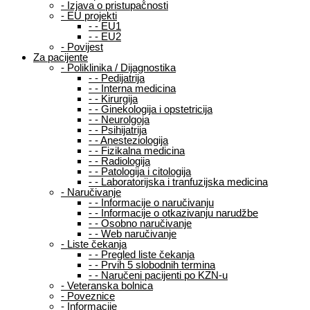
-
Izjava o pristupačnosti
-
EU projekti
-
-
EU1
-
-
EU2
-
Povijest
Za pacijente
-
Poliklinika / Dijagnostika
-
-
Pedijatrija
-
-
Interna medicina
-
-
Kirurgija
-
-
Ginekologija i opstetricija
-
-
Neurolgoja
-
-
Psihijatrija
-
-
Anesteziologija
-
-
Fizikalna medicina
-
-
Radiologija
-
-
Patologija i citologija
-
-
Laboratorijska i tranfuzijska medicina
-
Naručivanje
-
-
Informacije o naručivanju
-
-
Informacije o otkazivanju narudžbe
-
-
Osobno naručivanje
-
-
Web naručivanje
-
Liste čekanja
-
-
Pregled liste čekanja
-
-
Prvih 5 slobodnih termina
-
-
Naručeni pacijenti po KZN-u
-
Veteranska bolnica
-
Poveznice
-
Informacije