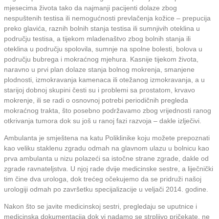
mjesecima života tako da najmanji pacijenti dolaze zbog
nespuštenih testisa ili nemogućnosti prevlačenja kožice – prepucija
preko glavića, raznih bolnih stanja testisa ili sumnjivih oteklina u
području testisa, a tijekom mladenaštvo zbog bolnih stanja ili
oteklina u području spolovila, sumnje na spolne bolesti, bolova u
području bubrega i mokraćnog mjehura. Kasnije tijekom života,
naravno u prvi plan dolaze stanja bolnog mokrenja, smanjene
plodnosti, izmokravanja kamenaca ili otežanog izmokravanja, a u
starijoj dobnoj skupini česti su i problemi sa prostatom, krvavo
mokrenje, ili se radi o osnovnoj potrebi periodičnih pregleda
mokraćnog trakta, što posebno podržavamo zbog vrijednosti ranog
otkrivanja tumora dok su još u ranoj fazi razvoja – dakle izlječivi.
Ambulanta je smještena na katu Poliklinike koju možete prepoznati
kao veliku staklenu zgradu odmah na glavnom ulazu u bolnicu kao
prva ambulanta u nizu polazeći sa istočne strane zgrade, dakle od
zgrade ravnateljstva. U njoj rade dvije medicinske sestre, a liječnički
tim čine dva urologa, dok trećeg očekujemo da se pridruži našoj
urologiji odmah po završetku specijalizacije u veljači 2014. godine.
Nakon što se javite medicinskoj sestri, pregledaju se uputnice i
medicinska dokumentacija dok vi nadamo se strpljivo pričekate, ne