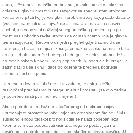
dugo, u čekaonici urološke ambulante, a zatim sa svim nalazima
dolazite u glavnu prostoriju na razgovor sa specijalistom urologom
koji će prvo pitati koji je vaš glavni problem zbog kojeg sada dolazite
(već smo nabrojali one najvažnije ali, imate vi pravo i na sasvim
osobni, još neopisani doživljaj vašeg urološkog problema pa ga
molm vas slobodno recite urologu da odmah znamo koja je glavna
tema razgovora). Redovno uslijedi i pregled gdje tražimo da se
raskopčaju hlače, a majica i košulja pomaknu visoko na prsište tako
da cijeli trbuh i područje bubrega budu goli, te dok vi udobno ležite
na medicinskom krevetu urolog popipa trbuh, područje bubrega , a
zatim traži da se skinu i gaće do koljena te pregleda područje
prepona, testise i penis.
Naravno redovno se služimo ultrazvukom, te dok još ležite
raskopčani pregledamo bubrege, mjehur i prostatu (za ovo zadnje
je potrebno imati pun mokraćni mjehur).
Ako je potrebno predložimo također pregled mokraćne cijevi i
unutrašnjosti prostatične lože i mjehura cistoskopom što se učini u
susjednoj endourološkoj prostoriji gdje se nalazi poseban ležaj
kojemu se može podešavati visina, a noge se postavljaju na
povišeno za potrebe pregleda. Tu se također postavlja cjevčica JJ