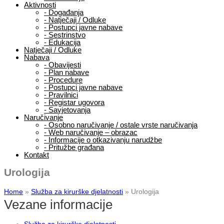
Aktivnosti
-
Događanja
-
Natječaji / Odluke
-
Postupci javne nabave
-
Sestrinstvo
-
Edukacija
Natječaji / Odluke
Nabava
-
Obavijesti
-
Plan nabave
-
Procedure
-
Postupci javne nabave
-
Pravilnici
-
Registar ugovora
-
Savjetovanja
Naručivanje
-
Osobno naručivanje / ostale vrste naručivanja
-
Web naručivanje – obrazac
-
Informacije o otkazivanju narudžbe
-
Pritužbe građana
Kontakt
Urologija
Home
»
Služba za kirurške djelatnosti
»
Urologija
Vezane informacije
Služba za kirurške djelatnosti