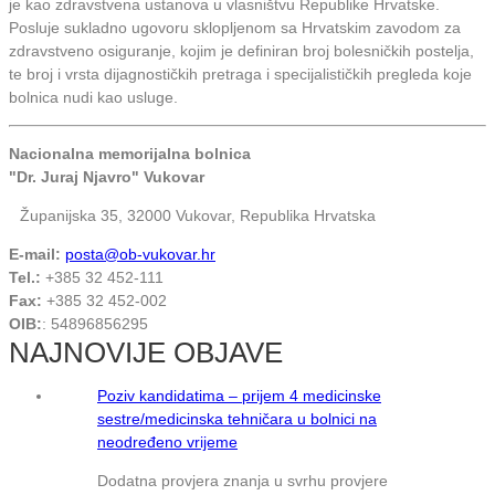
je kao zdravstvena ustanova u vlasništvu Republike Hrvatske.
Posluje sukladno ugovoru sklopljenom sa Hrvatskim zavodom za
zdravstveno osiguranje, kojim je definiran broj bolesničkih postelja,
te broj i vrsta dijagnostičkih pretraga i specijalističkih pregleda koje
bolnica nudi kao usluge.
Nacionalna memorijalna bolnica
"Dr. Juraj Njavro" Vukovar
Županijska 35, 32000 Vukovar, Republika Hrvatska
E-mail:
posta@ob-vukovar.hr
Tel.:
+385 32 452-111
Fax:
+385 32 452-002
OIB:
: 54896856295
NAJNOVIJE OBJAVE
Poziv kandidatima – prijem 4 medicinske
sestre/medicinska tehničara u bolnici na
neodređeno vrijeme
Dodatna provjera znanja u svrhu provjere