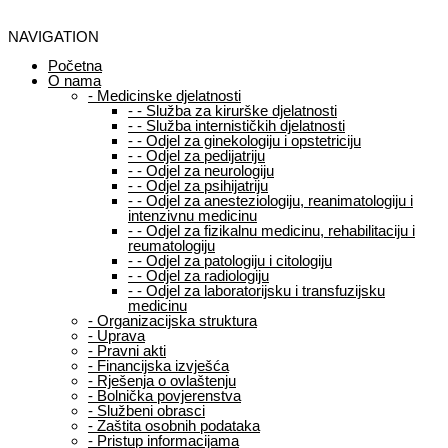
NAVIGATION
Početna
O nama
-
Medicinske djelatnosti
-
-
Služba za kirurške djelatnosti
-
-
Služba internističkih djelatnosti
-
-
Odjel za ginekologiju i opstetriciju
-
-
Odjel za pedijatriju
-
-
Odjel za neurologiju
-
-
Odjel za psihijatriju
-
-
Odjel za anesteziologiju, reanimatologiju i
intenzivnu medicinu
-
-
Odjel za fizikalnu medicinu, rehabilitaciju i
reumatologiju
-
-
Odjel za patologiju i citologiju
-
-
Odjel za radiologiju
-
-
Odjel za laboratorijsku i transfuzijsku
medicinu
-
Organizacijska struktura
-
Uprava
-
Pravni akti
-
Financijska izvješća
-
Rješenja o ovlaštenju
-
Bolnička povjerenstva
-
Službeni obrasci
-
Zaštita osobnih podataka
-
Pristup informacijama