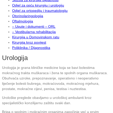
Odjel za opću kirurgiju i urologiju
Odjel za ortopediju i traumatologiju
Otorinolaringologija
Oftalmologija
– Upute i dokumenti – ORL
– Vestibularna rehabilitacija
Kirurgija u Domovinskom ratu
Kirurgija kroz povijest
Poliklinika / Dijagnostika
Urologija
Urologija je grana kliničke medicine koja se bavi bolestima
mokraćnog trakta muškaraca i žena te spolnih organa muškaraca.
Obuhvaća uzroke, prepoznavanje, operativno i neoperativno
liječenje bolesti bubrega, mokraćovoda, mokraćnog mjehura,
prostate, mokraćne cijevi, penisa, testisa i nuztestisa.
Urološke preglede obavljamo u urološkoj ambulanti kroz
specijalističko konzilijarnu zaštitu svaki dan.
Briga o spolnim i mokraćnim organima započinje već u prvim