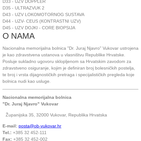
D33 - UZV DOPPLER
D35 - ULTRAZVUK 2
D43 - UZV LOKOMOTORNOG SUSTAVA
D44 - UZV- CEUS (KONTRASTNI UZV)
D45 - UZV DOJKI - CORE BIOPSIJA
O NAMA
Nacionalna memorijalna bolnica "Dr. Juraj Njavro" Vukovar ustrojena
je kao zdravstvena ustanova u vlasništvu Republike Hrvatske.
Posluje sukladno ugovoru sklopljenom sa Hrvatskim zavodom za
zdravstveno osiguranje, kojim je definiran broj bolesničkih postelja,
te broj i vrsta dijagnostičkih pretraga i specijalističkih pregleda koje
bolnica nudi kao usluge.
Nacionalna memorijalna bolnica
"Dr. Juraj Njavro" Vukovar
Županijska 35, 32000 Vukovar, Republika Hrvatska
E-mail:
posta@ob-vukovar.hr
Tel.:
+385 32 452-111
Fax:
+385 32 452-002