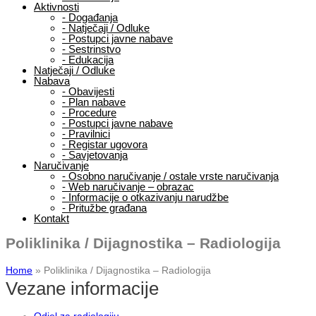
Aktivnosti
-
Događanja
-
Natječaji / Odluke
-
Postupci javne nabave
-
Sestrinstvo
-
Edukacija
Natječaji / Odluke
Nabava
-
Obavijesti
-
Plan nabave
-
Procedure
-
Postupci javne nabave
-
Pravilnici
-
Registar ugovora
-
Savjetovanja
Naručivanje
-
Osobno naručivanje / ostale vrste naručivanja
-
Web naručivanje – obrazac
-
Informacije o otkazivanju narudžbe
-
Pritužbe građana
Kontakt
Poliklinika / Dijagnostika – Radiologija
Home
»
Poliklinika / Dijagnostika – Radiologija
Vezane informacije
Odjel za radiologiju