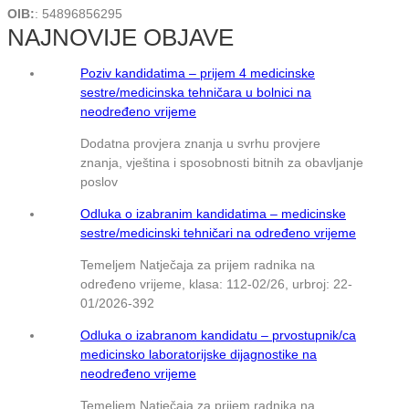
OIB:
: 54896856295
NAJNOVIJE OBJAVE
Poziv kandidatima – prijem 4 medicinske
sestre/medicinska tehničara u bolnici na
neodređeno vrijeme
Dodatna provjera znanja u svrhu provjere
znanja, vještina i sposobnosti bitnih za obavljanje
poslov
Odluka o izabranim kandidatima – medicinske
sestre/medicinski tehničari na određeno vrijeme
Temeljem Natječaja za prijem radnika na
određeno vrijeme, klasa: 112-02/26, urbroj: 22-
01/2026-392
Odluka o izabranom kandidatu – prvostupnik/ca
medicinsko laboratorijske dijagnostike na
neodređeno vrijeme
Temeljem Natječaja za prijem radnika na