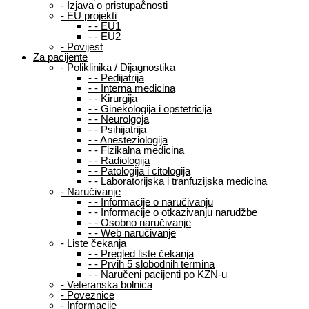
-
Izjava o pristupačnosti
-
EU projekti
-
-
EU1
-
-
EU2
-
Povijest
Za pacijente
-
Poliklinika / Dijagnostika
-
-
Pedijatrija
-
-
Interna medicina
-
-
Kirurgija
-
-
Ginekologija i opstetricija
-
-
Neurolgoja
-
-
Psihijatrija
-
-
Anesteziologija
-
-
Fizikalna medicina
-
-
Radiologija
-
-
Patologija i citologija
-
-
Laboratorijska i tranfuzijska medicina
-
Naručivanje
-
-
Informacije o naručivanju
-
-
Informacije o otkazivanju narudžbe
-
-
Osobno naručivanje
-
-
Web naručivanje
-
Liste čekanja
-
-
Pregled liste čekanja
-
-
Prvih 5 slobodnih termina
-
-
Naručeni pacijenti po KZN-u
-
Veteranska bolnica
-
Poveznice
-
Informacije