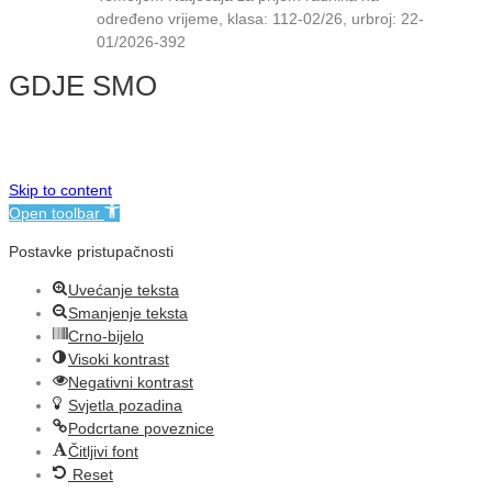
određeno vrijeme, klasa: 112-02/26, urbroj: 22-
01/2026-392
GDJE SMO
© NMB Vukovar
Skip to content
Open toolbar
Postavke pristupačnosti
Uvećanje teksta
Smanjenje teksta
Crno-bijelo
Visoki kontrast
Negativni kontrast
Svjetla pozadina
Podcrtane poveznice
Čitljivi font
Reset