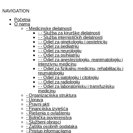
NAVIGATION
Početna
O nama
-
Medicinske djelatnosti
-
-
Služba za kirurške djelatnosti
-
-
Služba internističkih djelatnosti
-
-
Odjel za ginekologiju i opstetriciju
-
-
Odjel za pedijatriju
-
-
Odjel za neurologiju
-
-
Odjel za psihijatriju
-
-
Odjel za anesteziologiju, reanimatologiju i
intenzivnu medicinu
-
-
Odjel za fizikalnu medicinu, rehabilitaciju i
reumatologiju
-
-
Odjel za patologiju i citologiju
-
-
Odjel za radiologiju
-
-
Odjel za laboratorijsku i transfuzijsku
medicinu
-
Organizacijska struktura
-
Uprava
-
Pravni akti
-
Financijska izvješća
-
Rješenja o ovlaštenju
-
Bolnička povjerenstva
-
Službeni obrasci
-
Zaštita osobnih podataka
-
Pristup informacijama