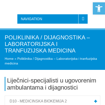
Open 
NAVIGATION
POLIKLINIKA / DIJAGNOSTIKA –
LABORATORIJSKA I
TRANFUZIJSKA MEDICINA
Home
»
Poliklinika / Dijagnostika – Laboratorijska i tranfuzijska
medicina
Liječnici-specijalisti u ugovorenim
ambulantama i dijagnostici
D10 - MEDICINSKA BIOKEMIJA 2