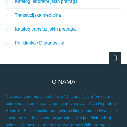
Katalog laboratorijskih pretraga
Transfuzijska medicina
Katalog transfuzijskih pretraga
Poliklinika / Dijagnostika
O NAMA
Nacionalna memorijalna bolnica "Dr. Juraj Njavro" Vukovar
ustrojena je kao zdravstvena ustanova u vlasništvu Republike
Hrvatske. Posluje sukladno ugovoru sklopljenom sa Hrvatskim
zavodom za zdravstveno osiguranje, kojim je definiran broj
bolesničkih postelja, te broj i vrsta dijagnostičkih pretraga i