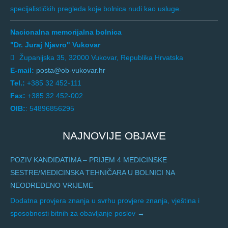
specijalističkih pregleda koje bolnica nudi kao usluge.
Nacionalna memorijalna bolnica
"Dr. Juraj Njavro" Vukovar
Županijska 35, 32000 Vukovar, Republika Hrvatska
E-mail:
posta@ob-vukovar.hr
Tel.:
+385 32 452-111
Fax:
+385 32 452-002
OIB:
: 54896856295
NAJNOVIJE OBJAVE
POZIV KANDIDATIMA – PRIJEM 4 MEDICINSKE
SESTRE/MEDICINSKA TEHNIČARA U BOLNICI NA
NEODREĐENO VRIJEME
Dodatna provjera znanja u svrhu provjere znanja, vještina i
sposobnosti bitnih za obavljanje poslov