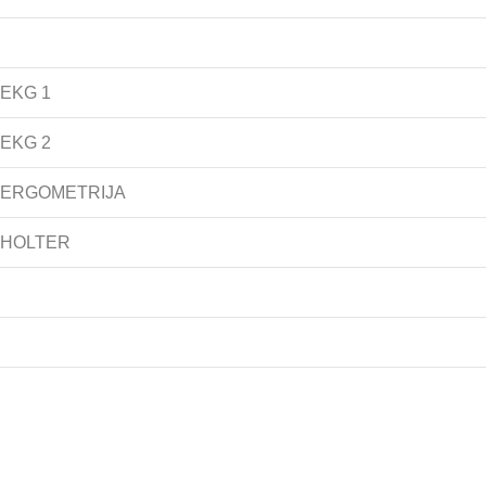
 EKG 1
 EKG 2
- ERGOMETRIJA
- HOLTER