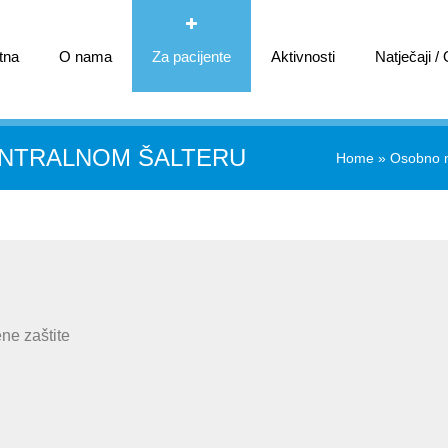
tna
O nama
Za pacijente
Aktivnosti
Natječaji /
ENTRALNOM ŠALTERU
Home
»
Osobno n
ne zaštite