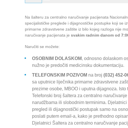
Na šalteru za centralno naručivanje pacijenata Nacionaln
specijalističke preglede i dijagnostičke postupke koji se 
primarne zdravstvene zaštite iz bilo kojeg razloga nije m
naručivanje pacijenata je
svakim radnim danom od 7:00
Naručiti se možete:
OSOBNIM DOLASKOM
, odnosno dolaskom oso
nužno je predočiti medicinsku dokumentaciju.
TELEFONSKIM POZIVOM
na broj
(032) 452-0
sa uputnice liječnika primarne zdravstvene zašt
prezime osobe, MBOO i uputna dijagnoza. Isto ta
Telefonski broj šaltera za centralno naručivanj
narudžbama ili slobodnim terminima. Djelatnici
pregled ili dijagnostički postupak samo na osno
poslati putem email-a, kako je prethodno opisa
Djelatnici Šaltera za centralno naručivanje pac