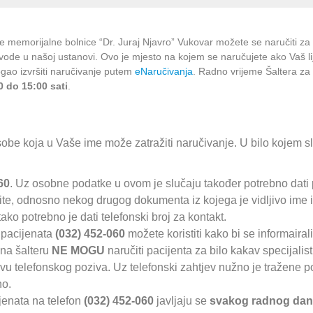
e memorijalne bolnice “Dr. Juraj Njavro” Vukovar možete se naručiti za
izvode u našoj ustanovi. Ovo je mjesto na kojem se naručujete ako Vaš li
ogao izvršiti naručivanje putem
eNaručivanja
. Radno vrijeme Šaltera za
 do 15:00 sati
.
be koja u Vaše ime može zatražiti naručivanje. U bilo kojem s
60
. Uz osobne podatke u ovom je slučaju također potrebno dati
ite, odnosno nekog drugog dokumenta iz kojega je vidljivo ime 
ko potrebno je dati telefonski broj za kontakt.
e pacijenata
(032) 452-060
možete koristiti kako bi se informairali
 na šalteru
NE MOGU
naručiti pacijenta za bilo kakav specijalist
vu telefonskog poziva. Uz telefonski zahtjev nužno je tražene 
no.
ijenata na telefon
(032) 452-060
javljaju se
svakog radnog dan