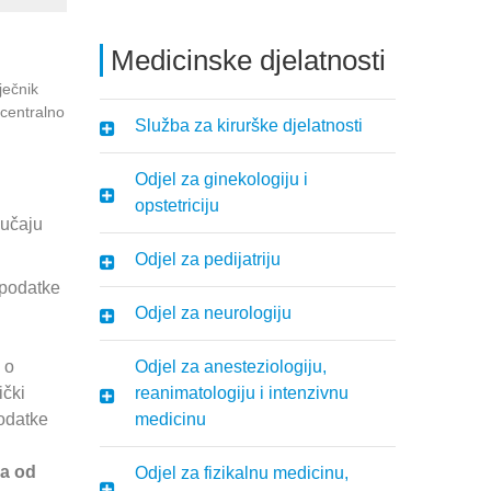
Medicinske djelatnosti
ječnik
 centralno
Služba za kirurške djelatnosti
Odjel za ginekologiju i
opstetriciju
lučaju
Odjel za pedijatriju
 podatke
Odjel za neurologiju
i
 o
Odjel za anesteziologiju,
ički
reanimatologiju i intenzivnu
podatke
medicinu
a od
Odjel za fizikalnu medicinu,