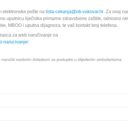
m elektronske pošte na
lista-cekanja@ob-vukovar.hr
. Za ovaj na
ranu uputnicu liječnika primarne zdravstvene zaštite, odnosno ne
obe, MBOO i uputna dijagnoza, te vaš kontakt broj telefona.
rasca za web naručivanje na
b-narucivanje/
se naručiti osobnim dolaskom za postupke u slijedećim ambulantama: