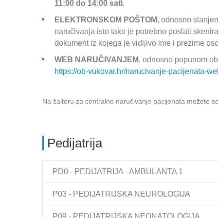
11:00 do 14:00 sati
.
ELEKTRONSKOM POŠTOM
, odnosno slanje
naručivanja isto tako je potrebno poslati skeni
dokument iz kojega je vidljivo ime i prezime os
WEB NARUČIVANJEM
, odnosno popunom ob
https://ob-vukovar.hr/narucivanje-pacijenata-we
Na šalteru za centralno naručivanje pacijenata možete 
Pedijatrija
PD0 - PEDIJATRIJA - AMBULANTA 1
P03 - PEDIJATRIJSKA NEUROLOGIJA
P09 - PEDIJATRIJSKA NEONATOLOGIJA