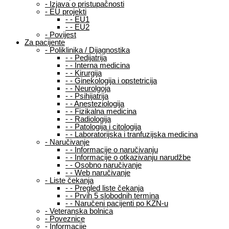
-
Izjava o pristupačnosti
-
EU projekti
-
-
EU1
-
-
EU2
-
Povijest
Za pacijente
-
Poliklinika / Dijagnostika
-
-
Pedijatrija
-
-
Interna medicina
-
-
Kirurgija
-
-
Ginekologija i opstetricija
-
-
Neurolgoja
-
-
Psihijatrija
-
-
Anesteziologija
-
-
Fizikalna medicina
-
-
Radiologija
-
-
Patologija i citologija
-
-
Laboratorijska i tranfuzijska medicina
-
Naručivanje
-
-
Informacije o naručivanju
-
-
Informacije o otkazivanju narudžbe
-
-
Osobno naručivanje
-
-
Web naručivanje
-
Liste čekanja
-
-
Pregled liste čekanja
-
-
Prvih 5 slobodnih termina
-
-
Naručeni pacijenti po KZN-u
-
Veteranska bolnica
-
Poveznice
-
Informacije