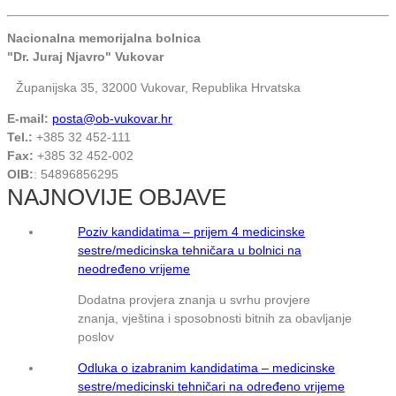
Nacionalna memorijalna bolnica
"Dr. Juraj Njavro" Vukovar
Županijska 35, 32000 Vukovar, Republika Hrvatska
E-mail:
posta@ob-vukovar.hr
Tel.:
+385 32 452-111
Fax:
+385 32 452-002
OIB:
: 54896856295
NAJNOVIJE OBJAVE
Poziv kandidatima – prijem 4 medicinske
sestre/medicinska tehničara u bolnici na
neodređeno vrijeme
Dodatna provjera znanja u svrhu provjere
znanja, vještina i sposobnosti bitnih za obavljanje
poslov
Odluka o izabranim kandidatima – medicinske
sestre/medicinski tehničari na određeno vrijeme