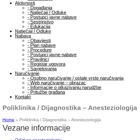
Aktivnosti
-
Događanja
-
Natječaji / Odluke
-
Postupci javne nabave
-
Sestrinstvo
-
Edukacija
Natječaji / Odluke
Nabava
-
Obavijesti
-
Plan nabave
-
Procedure
-
Postupci javne nabave
-
Pravilnici
-
Registar ugovora
-
Savjetovanja
Naručivanje
-
Osobno naručivanje / ostale vrste naručivanja
-
Web naručivanje – obrazac
-
Informacije o otkazivanju narudžbe
-
Pritužbe građana
Kontakt
Poliklinika / Dijagnostika – Anesteziologija
Home
»
Poliklinika / Dijagnostika – Anesteziologija
Vezane informacije
Odjel za anesteziologiju