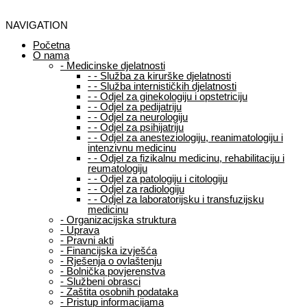
NAVIGATION
Početna
O nama
-
Medicinske djelatnosti
-
-
Služba za kirurške djelatnosti
-
-
Služba internističkih djelatnosti
-
-
Odjel za ginekologiju i opstetriciju
-
-
Odjel za pedijatriju
-
-
Odjel za neurologiju
-
-
Odjel za psihijatriju
-
-
Odjel za anesteziologiju, reanimatologiju i
intenzivnu medicinu
-
-
Odjel za fizikalnu medicinu, rehabilitaciju i
reumatologiju
-
-
Odjel za patologiju i citologiju
-
-
Odjel za radiologiju
-
-
Odjel za laboratorijsku i transfuzijsku
medicinu
-
Organizacijska struktura
-
Uprava
-
Pravni akti
-
Financijska izvješća
-
Rješenja o ovlaštenju
-
Bolnička povjerenstva
-
Službeni obrasci
-
Zaštita osobnih podataka
-
Pristup informacijama