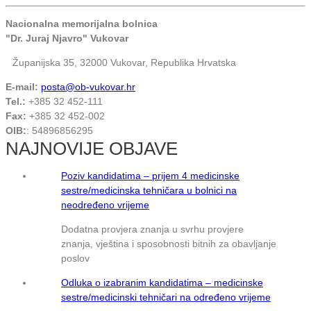
Nacionalna memorijalna bolnica
"Dr. Juraj Njavro" Vukovar
Županijska 35, 32000 Vukovar, Republika Hrvatska
E-mail:
posta@ob-vukovar.hr
Tel.:
+385 32 452-111
Fax:
+385 32 452-002
OIB:
: 54896856295
NAJNOVIJE OBJAVE
Poziv kandidatima – prijem 4 medicinske
sestre/medicinska tehničara u bolnici na
neodređeno vrijeme
Dodatna provjera znanja u svrhu provjere
znanja, vještina i sposobnosti bitnih za obavljanje
poslov
Odluka o izabranim kandidatima – medicinske
sestre/medicinski tehničari na određeno vrijeme