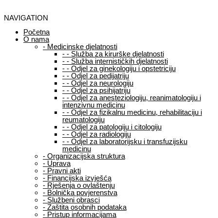
NAVIGATION
Početna
O nama
-
Medicinske djelatnosti
-
-
Služba za kirurške djelatnosti
-
-
Služba internističkih djelatnosti
-
-
Odjel za ginekologiju i opstetriciju
-
-
Odjel za pedijatriju
-
-
Odjel za neurologiju
-
-
Odjel za psihijatriju
-
-
Odjel za anesteziologiju, reanimatologiju i
intenzivnu medicinu
-
-
Odjel za fizikalnu medicinu, rehabilitaciju i
reumatologiju
-
-
Odjel za patologiju i citologiju
-
-
Odjel za radiologiju
-
-
Odjel za laboratorijsku i transfuzijsku
medicinu
-
Organizacijska struktura
-
Uprava
-
Pravni akti
-
Financijska izvješća
-
Rješenja o ovlaštenju
-
Bolnička povjerenstva
-
Službeni obrasci
-
Zaštita osobnih podataka
-
Pristup informacijama