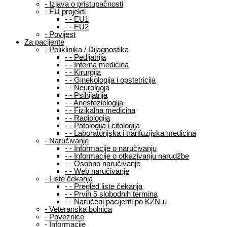
-
Izjava o pristupačnosti
-
EU projekti
-
-
EU1
-
-
EU2
-
Povijest
Za pacijente
-
Poliklinika / Dijagnostika
-
-
Pedijatrija
-
-
Interna medicina
-
-
Kirurgija
-
-
Ginekologija i opstetricija
-
-
Neurolgoja
-
-
Psihijatrija
-
-
Anesteziologija
-
-
Fizikalna medicina
-
-
Radiologija
-
-
Patologija i citologija
-
-
Laboratorijska i tranfuzijska medicina
-
Naručivanje
-
-
Informacije o naručivanju
-
-
Informacije o otkazivanju narudžbe
-
-
Osobno naručivanje
-
-
Web naručivanje
-
Liste čekanja
-
-
Pregled liste čekanja
-
-
Prvih 5 slobodnih termina
-
-
Naručeni pacijenti po KZN-u
-
Veteranska bolnica
-
Poveznice
-
Informacije