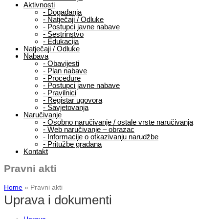
Aktivnosti
-
Događanja
-
Natječaji / Odluke
-
Postupci javne nabave
-
Sestrinstvo
-
Edukacija
Natječaji / Odluke
Nabava
-
Obavijesti
-
Plan nabave
-
Procedure
-
Postupci javne nabave
-
Pravilnici
-
Registar ugovora
-
Savjetovanja
Naručivanje
-
Osobno naručivanje / ostale vrste naručivanja
-
Web naručivanje – obrazac
-
Informacije o otkazivanju narudžbe
-
Pritužbe građana
Kontakt
Pravni akti
Home
»
Pravni akti
Uprava i dokumenti
Uprava