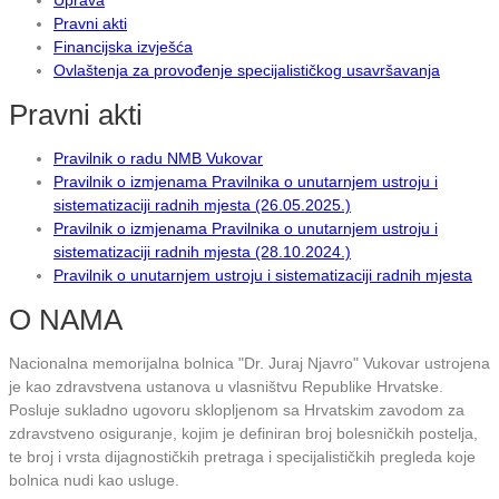
Pravni akti
Financijska izvješća
Ovlaštenja za provođenje specijalističkog usavršavanja
Pravni akti
Pravilnik o radu NMB Vukovar
Pravilnik o izmjenama Pravilnika o unutarnjem ustroju i
sistematizaciji radnih mjesta (26.05.2025.)
Pravilnik o izmjenama Pravilnika o unutarnjem ustroju i
sistematizaciji radnih mjesta (28.10.2024.)
Pravilnik o unutarnjem ustroju i sistematizaciji radnih mjesta
O NAMA
Nacionalna memorijalna bolnica "Dr. Juraj Njavro" Vukovar ustrojena
je kao zdravstvena ustanova u vlasništvu Republike Hrvatske.
Posluje sukladno ugovoru sklopljenom sa Hrvatskim zavodom za
zdravstveno osiguranje, kojim je definiran broj bolesničkih postelja,
te broj i vrsta dijagnostičkih pretraga i specijalističkih pregleda koje
bolnica nudi kao usluge.