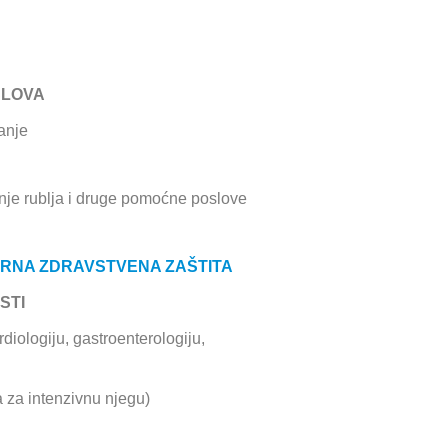
SLOVA
anje
anje rublja i druge pomoćne poslove
JARNA ZDRAVSTVENA ZAŠTITA
STI
diologiju, gastroenterologiju,
a za intenzivnu njegu)