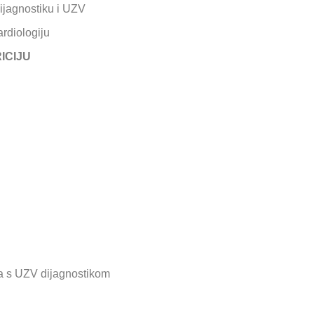
dijagnostiku i UZV
ardiologiju
ICIJU
ta s UZV dijagnostikom