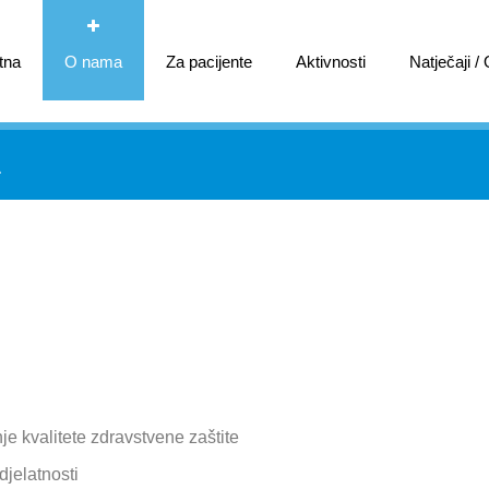
tna
O nama
Za pacijente
Aktivnosti
Natječaji /
A
je kvalitete zdravstvene zaštite
djelatnosti