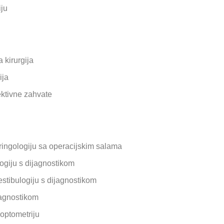
iju
 kirurgija
ija
fektivne zahvate
ringologiju sa operacijskim salama
logiju s dijagnostikom
estibulogiju s dijagnostikom
ijagnostikom
 optometriju