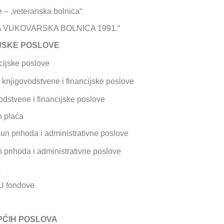
e – ,veteranska bolnica“
A VUKOVARSKA BOLNICA 1991.“
JSKE POSLOVE
cijske poslove
knjigovodstvene i financijske poslove
dstvene i financijske poslove
 plaća
čun prihoda i administrativne poslove
prihoda i administrativne poslove
a
EU fondove
PĆIH POSLOVA