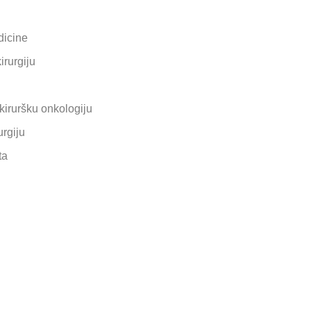
dicine
irurgiju
 kiruršku onkologiju
urgiju
ta
u