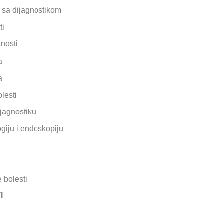
 sa dijagnostikom
ti
tnosti
a
a
lesti
jagnostiku
giju i endoskopiju
 bolesti
I