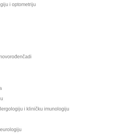
iju i optometriju
e novorođenčadi
a
ju
lergologiju i kliničku imunologiju
eurologiju