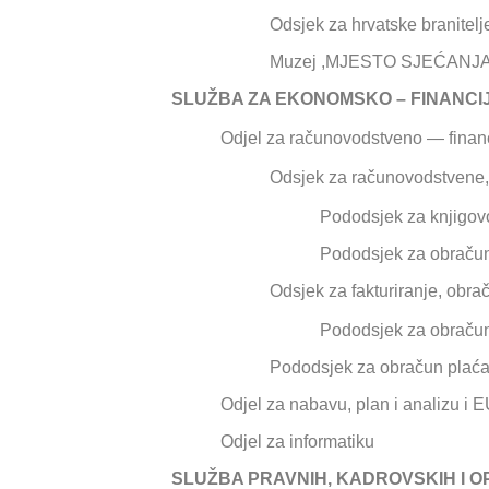
Odsjek za hrvatske branitelj
Muzej ,MJESTO SJEĆANJ
SLUŽBA ZA EKONOMSKO – FINANCI
Odjel za računovodstveno — finan
Odsjek za računovodstvene, 
Pododsjek za knjigovo
Pododsjek za obračun
Odsjek za fakturiranje, obra
Pododsjek za obračun 
Pododsjek za obračun plać
Odjel za nabavu, plan i analizu i 
Odjel za informatiku
SLUŽBA PRAVNIH, KADROVSKIH I O