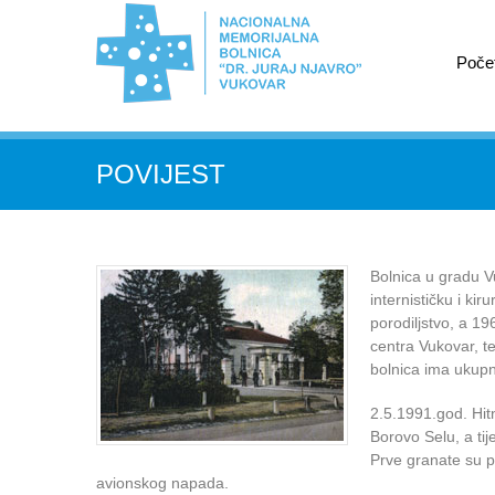
Poče
POVIJEST
Bolnica u gradu V
internističku i ki
porodiljstvo, a 19
centra Vukovar, te
bolnica ima ukupn
2.5.1991.god. Hit
Borovo Selu, a tij
Prve granate su p
avionskog napada.