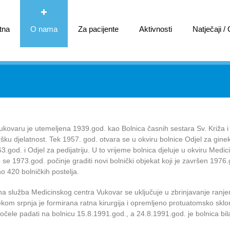
tna
O nama
Za pacijente
Aktivnosti
Natječaji /
ukovaru je utemeljena 1939.god. kao Bolnica časnih sestara Sv. Križa i 
ruršku djelatnost. Tek 1957. god. otvara se u okviru bolnice Odjel za ginek
63.god. i Odjel za pedijatriju. U to vrijeme bolnica djeluje u okviru Medi
 se 1973.god. počinje graditi novi bolnički objekat koji je završen 1976
o 420 bolničkih postelja.
na služba Medicinskog centra Vukovar se uključuje u zbrinjavanje ranje
ekom srpnja je formirana ratna kirurgija i opremljeno protuatomsko sklon
očele padati na bolnicu 15.8.1991.god., a 24.8.1991.god. je bolnica bi