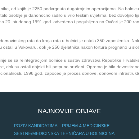
nika, od kojih je 2250 podvrgnuto dugotrajnim operacijama. Na bolnicu
alo osoblje je danonoćno radilo u vrlo teškim uvjetima, bez dovoljno li
Nakon 20. studenog 1991.god. odvedeno i pogubljeno na Ovčari je 200 ran
omovinskog rata do kraja rata u bolnici je ostalo 350 zaposlenika. Na
 su ostali u Vukovaru, dok je 250 djelatnika nakon tortura prognano u sl
nje se sa reintegracijom bolnice u sustav zdravstva Republike Hrvatsk
, dok su ostali objekti bili potpuno srušeni. Oprema je bila devastirana
acionalnosti. 1998.god. započeo je proces obnove, obnovom infrastrukt
NAJNOVIJE OBJAVE
POZIV KANDIDATIMA – PRIJEM 4 MEDICINSKE
SESTRE/MEDICINSKA TEHNIČARA U BOLNICI NA