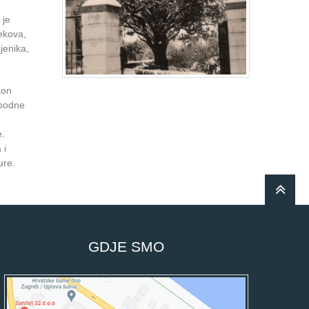
 je
jekova,
jenika,
kon
obodne
e.
 i
ure.
GDJE SMO