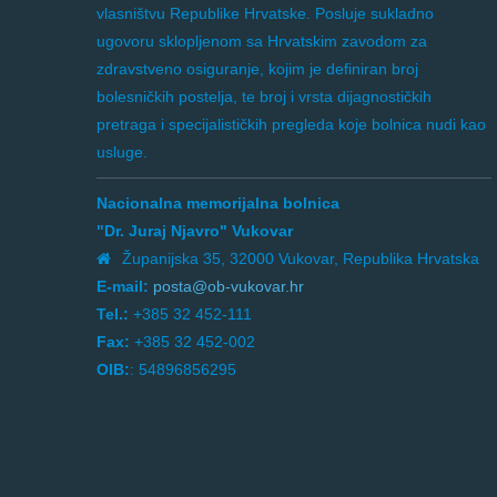
vlasništvu Republike Hrvatske. Posluje sukladno
ugovoru sklopljenom sa Hrvatskim zavodom za
zdravstveno osiguranje, kojim je definiran broj
bolesničkih postelja, te broj i vrsta dijagnostičkih
pretraga i specijalističkih pregleda koje bolnica nudi kao
usluge.
Nacionalna memorijalna bolnica
"Dr. Juraj Njavro" Vukovar
Županijska 35, 32000 Vukovar, Republika Hrvatska
E-mail:
posta@ob-vukovar.hr
Tel.:
+385 32 452-111
Fax:
+385 32 452-002
OIB:
: 54896856295