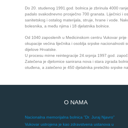
Do 20. studenog 1991.god. bolnica je zbrinula 4000 ranje
padalo svakodnevno prosječno 700 granata. Liječnici i ost
sanitetskog i ostalog materijala, struje, hrane i vode. 
bolesnika, a među njima i 18 djelatnika bolnice.
Od 1040 zaposlenih u Medicinskom centru Vukovar prije d
okupacije većina liječnika i osoblja srpske nacionalnosti
dijelove Hrvatske.
U procesu mirne reintegracije 24.srpnja 1997.god. započi
Zatečena je djelomice sanirana nova i stara zgrada bolnice
otuđena, a zatečeno je 450 djelatnika pretežito srpske n
O NAMA
Nacionalna memorijalna bolnica "Dr. Juraj Njavro"
Vukovar ustrojena je kao zdravstvena ustanova u