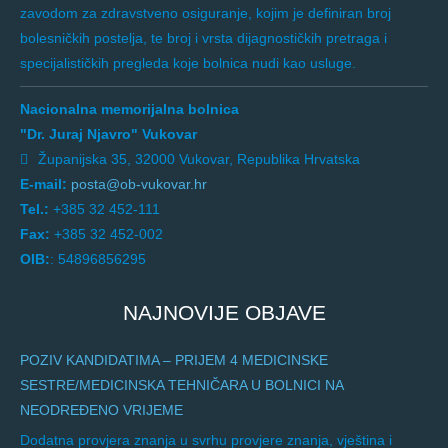
zavodom za zdravstveno osiguranje, kojim je definiran broj
bolesničkih postelja, te broj i vrsta dijagnostičkih pretraga i
specijalističkih pregleda koje bolnica nudi kao usluge.
Nacionalna memorijalna bolnica
"Dr. Juraj Njavro" Vukovar
Županijska 35, 32000 Vukovar, Republika Hrvatska
E-mail:
posta@ob-vukovar.hr
Tel.:
+385 32 452-111
Fax:
+385 32 452-002
OIB:
: 54896856295
NAJNOVIJE OBJAVE
POZIV KANDIDATIMA – PRIJEM 4 MEDICINSKE
SESTRE/MEDICINSKA TEHNIČARA U BOLNICI NA
NEODREĐENO VRIJEME
Dodatna provjera znanja u svrhu provjere znanja, vještina i