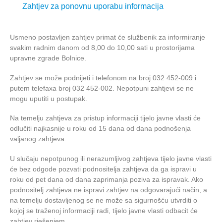
Zahtjev za ponovnu uporabu informacija
Usmeno postavljen zahtjev primat će službenik za informiranje
svakim radnim danom od 8,00 do 10,00 sati u prostorijama
upravne zgrade Bolnice.
Zahtjev se može podnijeti i telefonom na broj 032 452-009 i
putem telefaxa broj 032 452-002. Nepotpuni zahtjevi se ne
mogu uputiti u postupak.
Na temelju zahtjeva za pristup informaciji tijelo javne vlasti će
odlučiti najkasnije u roku od 15 dana od dana podnošenja
valjanog zahtjeva.
U slučaju nepotpunog ili nerazumljivog zahtjeva tijelo javne vlasti
će bez odgode pozvati podnositelja zahtjeva da ga ispravi u
roku od pet dana od dana zaprimanja poziva za ispravak. Ako
podnositelj zahtjeva ne ispravi zahtjev na odgovarajući način, a
na temelju dostavljenog se ne može sa sigurnošću utvrditi o
kojoj se traženoj informaciji radi, tijelo javne vlasti odbacit će
zahtjev rješenjem.