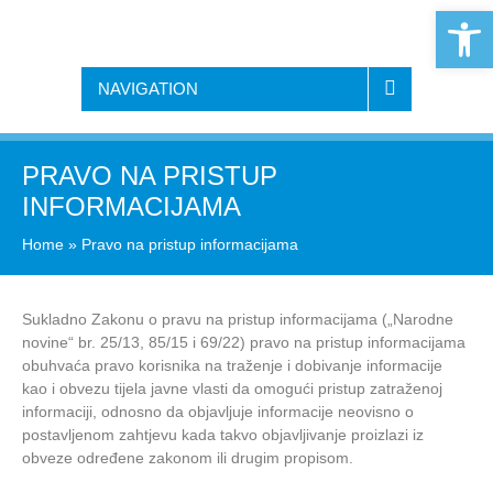
Open 
NAVIGATION
PRAVO NA PRISTUP
INFORMACIJAMA
Home
»
Pravo na pristup informacijama
Sukladno Zakonu o pravu na pristup informacijama („Narodne
novine“ br. 25/13, 85/15 i 69/22) pravo na pristup informacijama
obuhvaća pravo korisnika na traženje i dobivanje informacije
kao i obvezu tijela javne vlasti da omogući pristup zatraženoj
informaciji, odnosno da objavljuje informacije neovisno o
postavljenom zahtjevu kada takvo objavljivanje proizlazi iz
obveze određene zakonom ili drugim propisom.