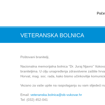
Poče
VETERANSKA BOLNICA
Poštovani branitelji,
Nacionalna memorijalna bolnica “Dr. Juraj Njavro” Vuko
braniteljima. U cilju unapređenja zdravstvene zaštite hrvat
Horvat, mag. soc. rada, kako bismo učinkovitije komunicir
Vezano za vaše upite na raspolaganju su vam slijedeći na
Email:
veteranska.bolnica@ob-vukovar.hr
Tel: (032) 452-041