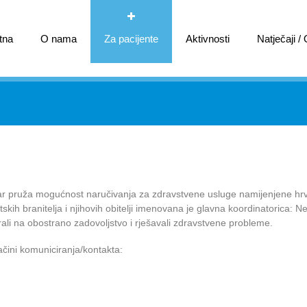
tna
O nama
Za pacijente
Aktivnosti
Natječaji /
var pruža mogućnost naručivanja za zdravstvene usluge namijenjene hr
skih branitelja i njihovih obitelji imenovana je glavna koordinatorica: Ne
ali na obostrano zadovoljstvo i rješavali zdravstvene probleme.
čini komuniciranja/kontakta: