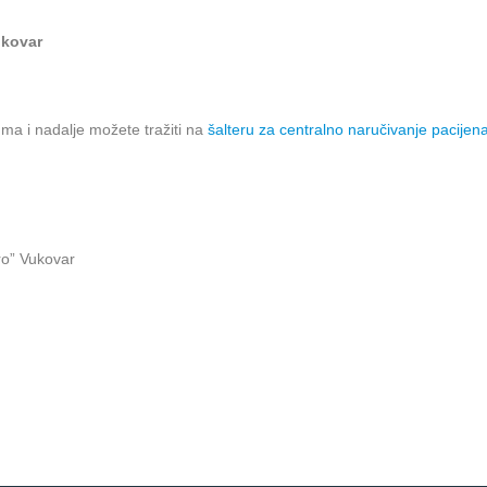
ukovar
a i nadalje možete tražiti na
šalteru za centralno naručivanje pacijen
ro” Vukovar