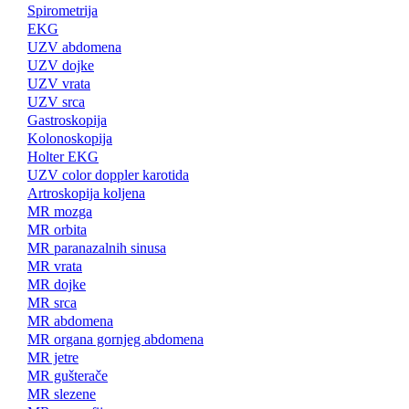
Spirometrija
EKG
UZV abdomena
UZV dojke
UZV vrata
UZV srca
Gastroskopija
Kolonoskopija
Holter EKG
UZV color doppler karotida
Artroskopija koljena
MR mozga
MR orbita
MR paranazalnih sinusa
MR vrata
MR dojke
MR srca
MR abdomena
MR organa gornjeg abdomena
MR jetre
MR gušterače
MR slezene