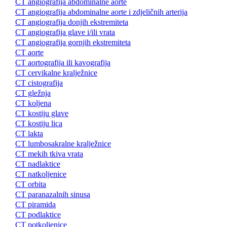
CT angiografija abdominalne aorte
CT angiografija abdominalne aorte i zdjeličnih arterija
CT angiografija donjih ekstremiteta
CT angiografija glave i/ili vrata
CT angiografija gornjih ekstremiteta
CT aorte
CT aortografija ili kavografija
CT cervikalne kralježnice
CT cistografija
CT gležnja
CT koljena
CT kostiju glave
CT kostiju lica
CT lakta
CT lumbosakralne kralježnice
CT mekih tkiva vrata
CT nadlaktice
CT natkoljenice
CT orbita
CT paranazalnih sinusa
CT piramida
CT podlaktice
CT potkoljenice