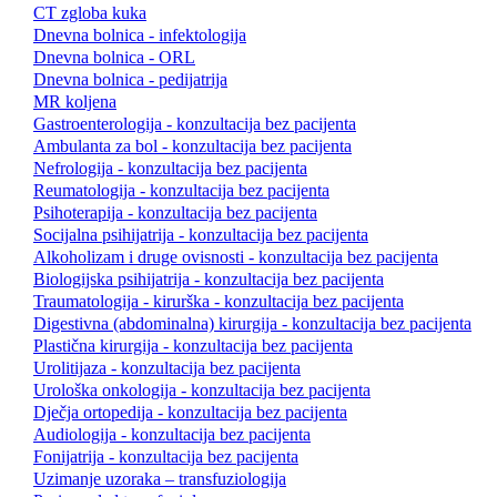
CT zgloba kuka
Dnevna bolnica - infektologija
Dnevna bolnica - ORL
Dnevna bolnica - pedijatrija
MR koljena
Gastroenterologija - konzultacija bez pacijenta
Ambulanta za bol - konzultacija bez pacijenta
Nefrologija - konzultacija bez pacijenta
Reumatologija - konzultacija bez pacijenta
Psihoterapija - konzultacija bez pacijenta
Socijalna psihijatrija - konzultacija bez pacijenta
Alkoholizam i druge ovisnosti - konzultacija bez pacijenta
Biologijska psihijatrija - konzultacija bez pacijenta
Traumatologija - kirurška - konzultacija bez pacijenta
Digestivna (abdominalna) kirurgija - konzultacija bez pacijenta
Plastična kirurgija - konzultacija bez pacijenta
Urolitijaza - konzultacija bez pacijenta
Urološka onkologija - konzultacija bez pacijenta
Dječja ortopedija - konzultacija bez pacijenta
Audiologija - konzultacija bez pacijenta
Fonijatrija - konzultacija bez pacijenta
Uzimanje uzoraka – transfuziologija