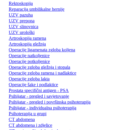
Rektoskopija
Reparacija umbilikalne hernije
UZV pazuha
UZV prepona
UZV slinovnica
UZV urološki
Artroskopija ramena
Artroskopija gležnja
Operacije ligamenata zgloba koljena
Operacije natkoljenice
Operacije potkoljenice
Operacije zgloba gležnja i stopala
Operacije zgloba ramena i nadlaktice
Operacije zgloba lakta
Operacije šake i podlaktice
Prostata specifični antigen - PSA
Psihijatar - pregled i savjetovanje
Psihijatar - pregled i površinska psihoterapija
Psihijatar - individualna psihoterapija
Psihoterapija u grupi
CT abdomena
CT abdomena i zdjelice