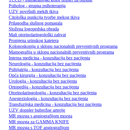
Psiholog - grupna psihoterapija
UZV površnih mekih tkiva
Citološka punkcija tvorbe mekog tkiva
Prilagodba slušnog pomagala
Složena logopedska obrada
Mali otorinolaringološki zahvat
Promjena urinskog katetera
Kolonoskopija u sklopu nacionalnih preventivnih programa
Mamografija u sklopu nacionalnih preventivnih programa
Interna medicina - konzultacija bez pacijenta
Neurologija - konzultacija bez pacijenta
Psihijatrija - konzultacija bez pacijenta
Opća kirurgija - konzultacija bez pacijenta
Urologija - konzultacija bez pacijenta
Ortopedija - konzultacija bez pacijenta
Otorinolaringologija - konzultacija bez pacijenta
Anesteziologija - konzultacija bez pacijenta
Transfuzijska medicina - konzultacija bez pacijenta
UZV doppler bubrežne arterije
MR mozga s angiografijom mozga
MR mozga za GAMMA KNIFE
MR mozga s TOF angiografijom