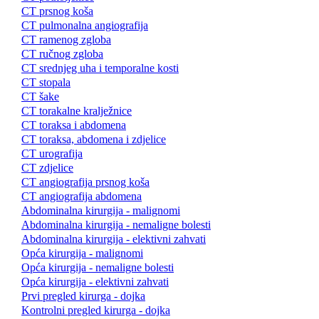
CT prsnog koša
CT pulmonalna angiografija
CT ramenog zgloba
CT ručnog zgloba
CT srednjeg uha i temporalne kosti
CT stopala
CT šake
CT torakalne kralježnice
CT toraksa i abdomena
CT toraksa, abdomena i zdjelice
CT urografija
CT zdjelice
CT angiografija prsnog koša
CT angiografija abdomena
Abdominalna kirurgija - malignomi
Abdominalna kirurgija - nemaligne bolesti
Abdominalna kirurgija - elektivni zahvati
Opća kirurgija - malignomi
Opća kirurgija - nemaligne bolesti
Opća kirurgija - elektivni zahvati
Prvi pregled kirurga - dojka
Kontrolni pregled kirurga - dojka