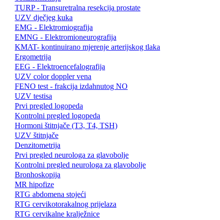
TURP - Transuretralna resekcija prostate
UZV dječjeg kuka
EMG - Elektromiografija
EMNG - Elektromioneurografija
KMAT- kontinuirano mjerenje arterijskog tlaka
Ergometrija
EEG - Elektroencefalografija
UZV color doppler vena
FENO test - frakcija izdahnutog NO
UZV testisa
Prvi pregled logopeda
Kontrolni pregled logopeda
Hormoni štitnjače (T3, T4, TSH)
UZV štitnjače
Denzitometrija
Prvi pregled neurologa za glavobolje
Kontrolni pregled neurologa za glavobolje
Bronhoskopija
MR hipofize
RTG abdomena stojeći
RTG cervikotorakalnog prijelaza
RTG cervikalne kralježnice