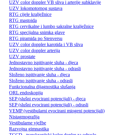
UZV color doppler VB sliva i arterije subklavije
UZV lokomotornog sustava
RTG cijele kralježnice
RTG mastoida
RTG cervikalne i lumbo sakralne kralježnice
RTG specijalna snimka glave
RTG piramida po Stenversu
UZV color doppler karotida i VB sliva
UZV color doppler arterija
UZV prostate
Jednostavno ispitivanje sluha - djeca
Jednostavno ispitivanje sluha - odrasli
Složeno ispitivanje sluha - djeca
Složeno ispitivanje sluha - odrasli
Funkcionalna dijagnostika slušanja
ORL endoskopija
SEP (slušni evocirani potencijali) - djeca
SEP (slušni evocirani potencijali) - odrasli
VEMP (vestibularni evocirani miogeni potencijali)
Nistagmografija
Vestibularne vježbe
Razvojna gimnastika
TCCD - transkranijski kolor dopler za odrasle