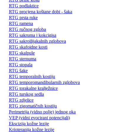
RTG podlaktice
RTG procjena koštane dobi - šaka
RTG prsta ruke
RTG ramena
RTG ručnog zgloba
RTG sakruma i kokcigisa
RTG sakroilijakalnih zglobova
RTG skafoidne kosti
RTG skalpule
RTG sternuma
RTG stopala
RTG šake
RTG temporalnih kostiju
RTG temporomandibularnih zglobova
RTG torakalne kralježnice
RTG turskog sedla
RTG zdjelice
RTG zigomatičnih kostiju
Perimetrija (vidno polje) jednog oka
VEP (vidni evocirani potencijali)
Ekscizija kožne lezije
Krioterapija kožne lezije