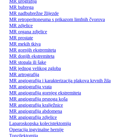
MR urografija
MR bubrega
MR nadbubrežne žlijezde
MR retroperitoneuma s prikazom limfnih čvorova
MR zdjelice
MR organa zdjelice
MR prostate
MR mekih tkiva
MR gornjih ekstremiteta
MR donjih ekstremiteta
MR stopala ili šake
MR jednog velikog zgloba
MR artrografija
MR angiografija i karakterizacija plakova krvnih žila
MR angiografija vrata
MR angiografija gornjeg ekstremiteta
MR angiografija prsnoga koša
MR angiografija kralježnice
MR angiografija abdomena
MR angiografija zdjelice
Laparoskopska kolecistektomija
Operacija ingvinalne hernije
Tonzilektomija