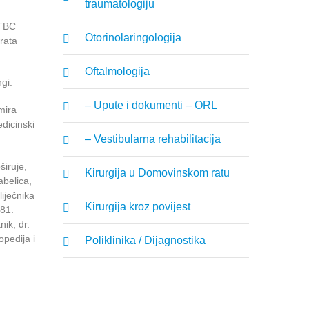
traumatologiju
 TBC
Otorinolaringologija
 rata
Oftalmologija
gi.
– Upute i dokumenti – ORL
mira
dicinski
– Vestibularna rehabilitacija
širuje,
Kirurgija u Domovinskom ratu
abelica,
liječnika
Kirurgija kroz povijest
981.
nik; dr.
opedija i
Poliklinika / Dijagnostika