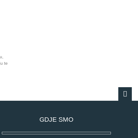
u,
u te
GDJE SMO