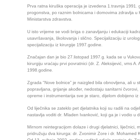
Prva ratna kiruška operacija je izvedena 1.travnja 1991
progonstva, po raznim bolnicama i domovima zdravlja u Hrv
Ministarstva zdravstva.
U isto vrijeme se vodi briga o zanavljanju i edukaciji kadra
usavršavanja, školovanja i slično. Specijalizaciju iz urolo
specijalizaciju iz kirurgije 1997.godine.
Značajan dan je bio 27.listopad 1997.g. kada se u Vukova
kirurgiju vraćaju prvi povratnici (dr. Z. Aleksijević, vms A.
1998.godine.
Zgrada “Nove bolnice” je naizgled bila obnovljena, ali u st
popravljana, grijanje akođer, nedostaju sanitarni čvorovi, 
opreme i instrumentarija sve je staro, dijelom dobijeno iz
Od liječnika se zateklo pet djelatnika koji su radili na odjel
nastavlja voditi dr. Mladen Ivanković, koji ga je i vodio u d
Mirnom reintegracijom dolaze i drugi djelatnici, liječnici,
pridružuju dva kirurga: dr. Zvonimir Zore i dr. Mohamed 