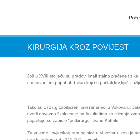
Poče
KIRURGIJA KROZ POVIJEST
Još u XVIII stoljeću su gradovi imali stalno plaćene fizike
naukovanjem poput obrtnika) koji su puštali krv,liječili ozlj
Tako su 1727.g zabilježeni prvi ranarnici u Vukovaru: Jako
uvodi obvezno školovanje na fakultetima za sticanje zvan
pojavljuje se zapis o “potkirurgu” Ivanu Kuttelu.
Za vrijeme I svjetskog rata bolnica u Vukovaru, koju je tad
prošlo tijekom rata 143.000 ranjenika.