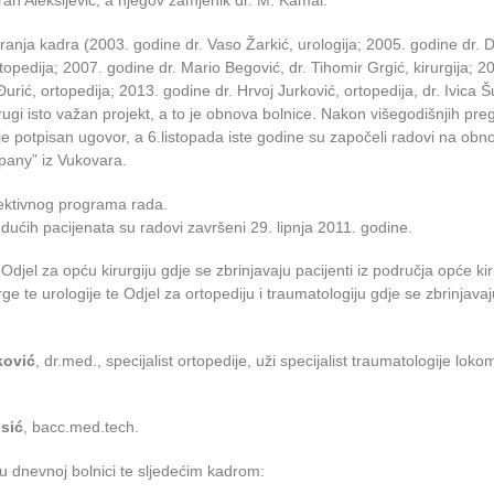
ran Aleksijević, a njegov zamjenik dr. M. Kamal.
piranja kadra (2003. godine dr. Vaso Žarkić, urologija; 2005. godine dr.
topedija; 2007. godine dr. Mario Begović, dr. Tihomir Grgić, kirurgija; 2
Đurić, ortopedija; 2013. godine dr. Hrvoj Jurković, ortopedija, dr. Ivica 
rugi isto važan projekt, a to je obnova bolnice. Nakon višegodišnjih pre
je potpisan ugovor, a 6.listopada iste godine su započeli radovi na obno
mpany” iz Vukovara.
elektivnog programa rada.
udućih pacijenata su radovi završeni 29. lipnja 2011. godine.
djel za opću kirurgiju gdje se zbrinjavaju pacijenti iz područja opće kir
rge te urologije te Odjel za ortopediju i traumatologiju gdje se zbrinjavaj
ković
, dr.med., specijalist ortopedije, uži specijalist traumatologije lok
sić
, bacc.med.tech.
 dnevnoj bolnici te sljedećim kadrom: