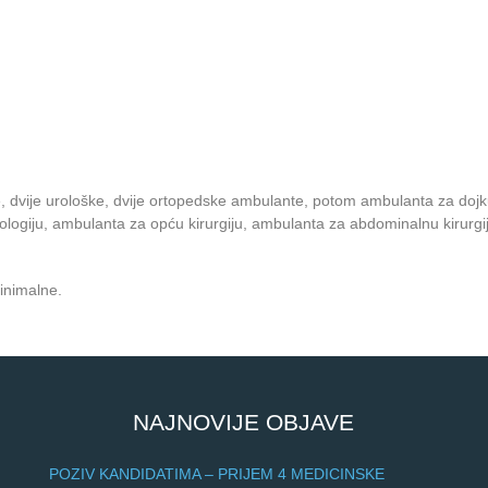
e, dvije urološke, dvije ortopedske ambulante, potom ambulanta za dojk
logiju, ambulanta za opću kirurgiju, ambulanta za abdominalnu kirurgij
minimalne.
NAJNOVIJE OBJAVE
POZIV KANDIDATIMA – PRIJEM 4 MEDICINSKE