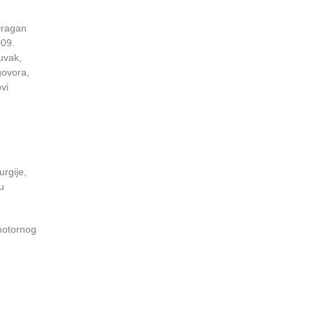
 Dragan
009.
Šuvak,
govora,
vi
urgije,
u
omotornog