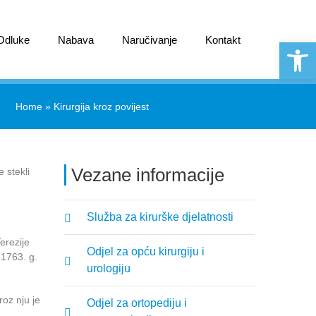
 Odluke
Nabava
Naručivanje
Kontakt
Open 
Home
»
Kirurgija kroz povijest
Vezane informacije
 stekli
Služba za kirurške djelatnosti
erezije
Odjel za opću kirurgiju i
 1763. g.
urologiju
roz nju je
Odjel za ortopediju i