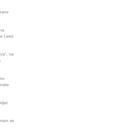
trane
 na
te Lekić
ava”, na
a
ano
inske
Odjel
e nam se