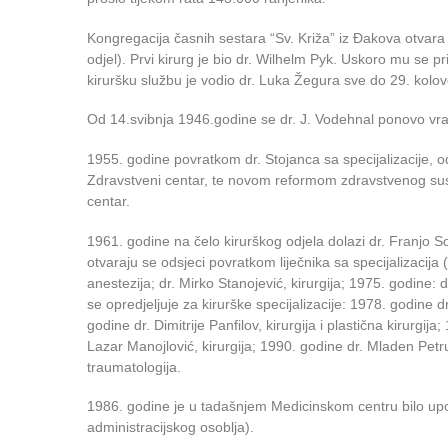
Kongregacija časnih sestara “Sv. Križa” iz Đakova otvara 19
odjel). Prvi kirurg je bio dr. Wilhelm Pyk. Uskoro mu se pr
kiruršku službu je vodio dr. Luka Žegura sve do 29. kolo
Od 14.svibnja 1946.godine se dr. J. Vodehnal ponovo vra
1955. godine povratkom dr. Stojanca sa specijalizacije, o
Zdravstveni centar, te novom reformom zdravstvenog sust
centar.
1961. godine na čelo kirurškog odjela dolazi dr. Franjo S
otvaraju se odsjeci povratkom liječnika sa specijalizacija 
anestezija; dr. Mirko Stanojević, kirurgija; 1975. godine: d
se opredjeljuje za kirurške specijalizacije: 1978. godine d
godine dr. Dimitrije Panfilov, kirurgija i plastična kirurgija
Lazar Manojlović, kirurgija; 1990. godine dr. Mladen Petruni
traumatologija.
1986. godine je u tadašnjem Medicinskom centru bilo upos
administracijskog osoblja).