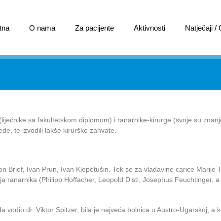
tna
O nama
Za pacijente
Aktivnosti
Natječaji /
 (liječnike sa fakultetskom diplomom) i ranarnike-kirurge (svoje su znanje
ede, te izvodili lakše kirurške zahvate.
n Brief, Ivan Prun, Ivan Klepetušin. Tek se za vladavine carice Marije T
ja ranarnika (Philipp Hoffacher, Leopold Distl, Josephus Feuchtinger, a
a vodio dr. Viktor Spitzer, bila je najveća bolnica u Austro-Ugarskoj, a k