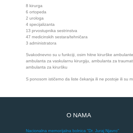
8 kirurga
6 ortopeda
2 urologa
4 specijalizanta
13 prvostupnika sestrinstva
47 medicinskih sestara/tehničara
3 administratora
Svakodnevno su u funkciji, osim hitne kirurške ambulant
ambulanta za vaskularnu kirurgiju, ambulanta za traumato
ambulanta za kiruršku
S ponosom ističemo da liste čekanja ili ne postoje ili su 
O NAMA
Nacionalna memorijalna bolnica "Dr. Juraj Njavro"