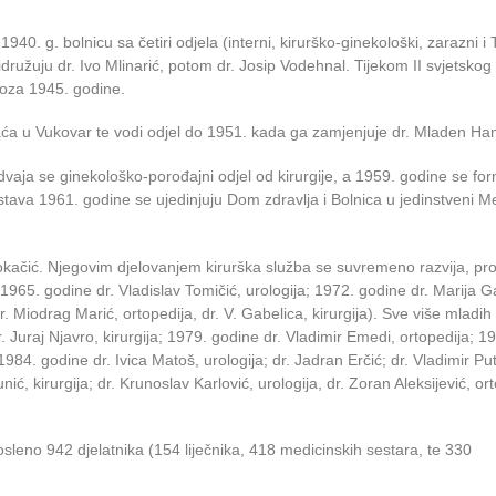
40. g. bolnicu sa četiri odjela (interni, kirurško-ginekološki, zarazni i
idružuju dr. Ivo Mlinarić, potom dr. Josip Vodehnal. Tijekom II svjetskog
voza 1945. godine.
ća u Vukovar te vodi odjel do 1951. kada ga zamjenjuje dr. Mladen Han
dvaja se ginekološko-porođajni odjel od kirurgije, a 1959. godine se for
ava 1961. godine se ujedinjuju Dom zdravlja i Bolnica u jedinstveni Me
okačić. Njegovim djelovanjem kirurška služba se suvremeno razvija, pro
(1965. godine dr. Vladislav Tomičić, urologija; 1972. godine dr. Marija G
r. Miodrag Marić, ortopedija, dr. V. Gabelica, kirurgija). Sve više mladih 
r. Juraj Njavro, kirurgija; 1979. godine dr. Vladimir Emedi, ortopedija; 1
; 1984. godine dr. Ivica Matoš, urologija; dr. Jadran Erčić; dr. Vladimir Put
ć, kirurgija; dr. Krunoslav Karlović, urologija, dr. Zoran Aleksijević, ort
leno 942 djelatnika (154 liječnika, 418 medicinskih sestara, te 330