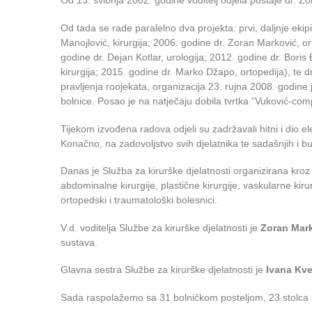
Od 13. svibnja 2002. godine voditelj odjela postaje dr. Zo
Od tada se rade paralelno dva projekta: prvi, daljnje eki
Manojlović, kirurgija; 2006. godine dr. Zoran Marković, or
godine dr. Dejan Kotlar, urologija; 2012. godine dr. Boris 
kirurgija; 2015. godine dr. Marko Džapo, ortopedija), te d
pravljenja roojekata, organizacija 23. rujna 2008. godine 
bolnice. Posao je na natječaju dobila tvrtka “Vuković-co
Tijekom izvođena radova odjeli su zadržavali hitni i dio 
Konačno, na zadovoljstvo svih djelatnika te sadašnjih i b
Danas je Služba za kirurške djelatnosti organizirana kroz O
abdominalne kirurgije, plastične kirurgije, vaskularne kiru
ortopedski i traumatološki bolesnici.
V.d. voditelja Službe za kirurške djelatnosti je
Zoran Mar
sustava.
Glavna sestra Službe za kirurške djelatnosti je
Ivana Kve
Sada raspolažemo sa 31 bolničkom posteljom, 23 stolca u