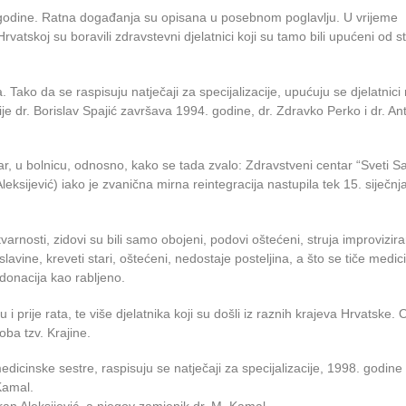
. godine. Ratna događanja su opisana u posebnom poglavlju. U vrijeme
atskoj su boravili zdravstevni djelatnici koji su tamo bili upućeni od s
. Tako da se raspisuju natječaji za specijalizacije, upućuju se djelatnici
gije dr. Borislav Spajić završava 1994. godine, dr. Zdravko Perko i dr. An
r, u bolnicu, odnosno, kako se tada zvalo: Zdravstveni centar “Sveti S
 Aleksijević) iako je zvanična mirna reintegracija nastupila tek 15. siječnj
varnosti, zidovi su bili samo obojeni, podovi oštećeni, struja improvizir
slavine, kreveti stari, oštećeni, nedostaje posteljina, a što se tiče medic
 donacija kao rabljeno.
u i prije rata, te više djelatnika koji su došli iz raznih krajeva Hrvatske. 
oba tzv. Krajine.
 medicinske sestre, raspisuju se natječaji za specijalizacije, 1998. godin
Kamal.