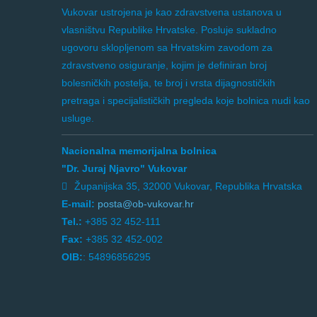
Vukovar ustrojena je kao zdravstvena ustanova u
vlasništvu Republike Hrvatske. Posluje sukladno
ugovoru sklopljenom sa Hrvatskim zavodom za
zdravstveno osiguranje, kojim je definiran broj
bolesničkih postelja, te broj i vrsta dijagnostičkih
pretraga i specijalističkih pregleda koje bolnica nudi kao
usluge.
Nacionalna memorijalna bolnica
"Dr. Juraj Njavro" Vukovar
Županijska 35, 32000 Vukovar, Republika Hrvatska
E-mail:
posta@ob-vukovar.hr
Tel.:
+385 32 452-111
Fax:
+385 32 452-002
OIB:
: 54896856295