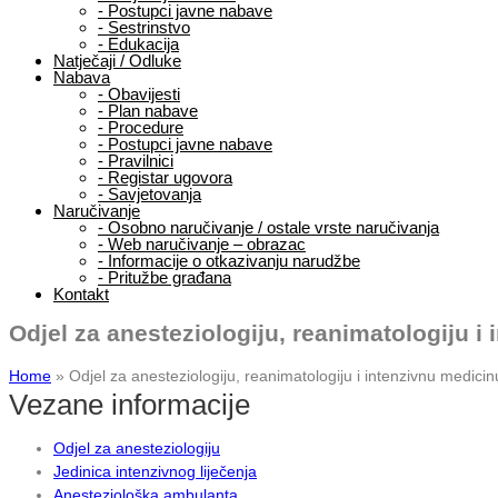
-
Postupci javne nabave
-
Sestrinstvo
-
Edukacija
Natječaji / Odluke
Nabava
-
Obavijesti
-
Plan nabave
-
Procedure
-
Postupci javne nabave
-
Pravilnici
-
Registar ugovora
-
Savjetovanja
Naručivanje
-
Osobno naručivanje / ostale vrste naručivanja
-
Web naručivanje – obrazac
-
Informacije o otkazivanju narudžbe
-
Pritužbe građana
Kontakt
Odjel za anesteziologiju, reanimatologiju i
Home
»
Odjel za anesteziologiju, reanimatologiju i intenzivnu medicin
Vezane informacije
Odjel za anesteziologiju
Jedinica intenzivnog liječenja
Anesteziološka ambulanta