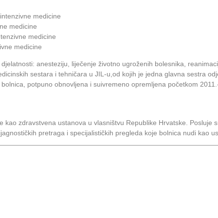
i intenzivne medicine
ivne medicine
intenzivne medicine
zivne medicine
e djelatnosti: anesteziju, liječenje životno ugroženih bolesnika, reanimaci
 medicinskih sestara i tehničara u JIL-u,od kojih je jedna glavna sestra 
kao i bolnica, potpuno obnovljena i suivremeno opremljena početkom 2011.
 je kao zdravstvena ustanova u vlasništvu Republike Hrvatske. Posluj
dijagnostičkih pretraga i specijalističkih pregleda koje bolnica nudi kao u