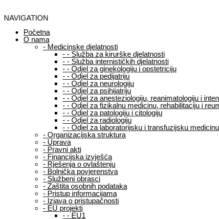
NAVIGATION
Početna
O nama
-
Medicinske djelatnosti
-
-
Služba za kirurške djelatnosti
-
-
Služba internističkih djelatnosti
-
-
Odjel za ginekologiju i opstetriciju
-
-
Odjel za pedijatriju
-
-
Odjel za neurologiju
-
-
Odjel za psihijatriju
-
-
Odjel za anesteziologiju, reanimatologiju i int
-
-
Odjel za fizikalnu medicinu, rehabilitaciju i reu
-
-
Odjel za patologiju i citologiju
-
-
Odjel za radiologiju
-
-
Odjel za laboratorijsku i transfuzijsku medicinu
-
Organizacijska struktura
-
Uprava
-
Pravni akti
-
Financijska izvješća
-
Rješenja o ovlaštenju
-
Bolnička povjerenstva
-
Službeni obrasci
-
Zaštita osobnih podataka
-
Pristup informacijama
-
Izjava o pristupačnosti
-
EU projekti
-
-
EU1