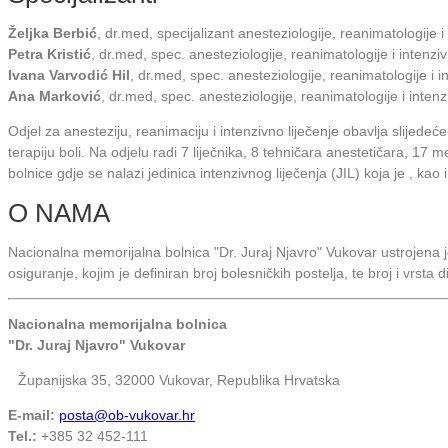
Željka Berbić
, dr.med, specijalizant anesteziologije, reanimatologije 
Petra Kristić
, dr.med, spec. anesteziologije, reanimatologije i intenz
Ivana Varvodić Hil
, dr.med, spec. anesteziologije, reanimatologije i 
Ana Marković
, dr.med, spec. anesteziologije, reanimatologije i inten
Odjel za anesteziju, reanimaciju i intenzivno liječenje obavlja slijedeć
terapiju boli. Na odjelu radi 7 liječnika, 8 tehničara anestetičara, 17
bolnice gdje se nalazi jedinica intenzivnog liječenja (JIL) koja je , 
O NAMA
Nacionalna memorijalna bolnica "Dr. Juraj Njavro" Vukovar ustrojena
osiguranje, kojim je definiran broj bolesničkih postelja, te broj i vrsta 
Nacionalna memorijalna bolnica
"Dr. Juraj Njavro" Vukovar
Županijska 35, 32000 Vukovar, Republika Hrvatska
E-mail:
posta@ob-vukovar.hr
Tel.:
+385 32 452-111