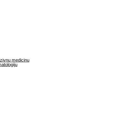
enzivnu medicinu
matologiju