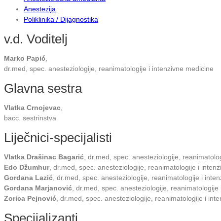
Anestezija
Poliklinika / Dijagnostika
v.d. Voditelj
Marko Papić
,
dr.med, spec. anesteziologije, reanimatologije i intenzivne medicine
Glavna sestra
Vlatka Crnojevac
,
bacc. sestrinstva
Liječnici-specijalisti
Vlatka Drašinac Bagarić
, dr.med, spec. anesteziologije, reanimatolo
Edo Džumhur
, dr.med, spec. anesteziologije, reanimatologije i inten
Gordana Lazić
, dr.med, spec. anesteziologije, reanimatologije i inte
Gordana Marjanović
, dr.med, spec. anesteziologije, reanimatologije
Zorica Pejnović
, dr.med, spec. anesteziologije, reanimatologije i in
Specijalizanti