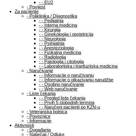
-
-
EU2
-
Povijest
Za pacijente
-
Poliklinika / Dijagnostika
-
-
Pedijatrija
-
-
Interna medicina
-
-
Kirurgija
-
-
Ginekologija i opstetricija
-
-
Neurolgoja
-
-
Psihijatrija
-
-
Anesteziologija
-
-
Fizikalna medicina
-
-
Radiologija
-
-
Patologija i citologija
-
-
Laboratorijska i tranfuzijska medicina
-
Naručivanje
-
-
Informacije o naručivanju
-
-
Informacije o otkazivanju narudžbe
-
-
Osobno naručivanje
-
-
Web naručivanje
-
Liste čekanja
-
-
Pregled liste čekanja
-
-
Prvih 5 slobodnih termina
-
-
Naručeni pacijenti po KZN-u
-
Veteranska bolnica
-
Poveznice
-
Informacije
Aktivnosti
-
Događanja
-
Natječaji / Odluke