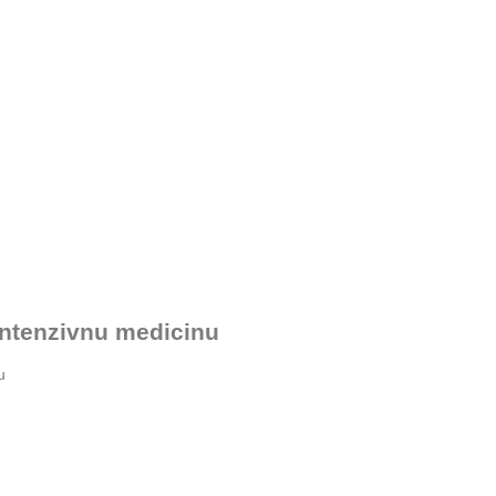
 intenzivnu medicinu
u