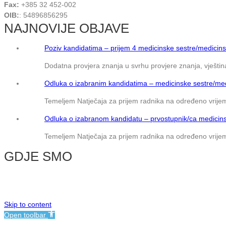
Fax:
+385 32 452-002
OIB:
: 54896856295
NAJNOVIJE OBJAVE
Poziv kandidatima – prijem 4 medicinske sestre/medicins
Dodatna provjera znanja u svrhu provjere znanja, vještina
Odluka o izabranim kandidatima – medicinske sestre/med
Temeljem Natječaja za prijem radnika na određeno vrijem
Odluka o izabranom kandidatu – prvostupnik/ca medicins
Temeljem Natječaja za prijem radnika na određeno vrijem
GDJE SMO
© NMB Vukovar
Skip to content
Open toolbar