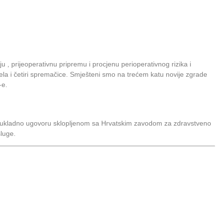
ju , prijeoperativnu pripremu i procjenu perioperativnog rizika i
odjela i četiri spremačice. Smješteni smo na trećem katu novije zgrade
-e.
e sukladno ugovoru sklopljenom sa Hrvatskim zavodom za zdravstveno
sluge.