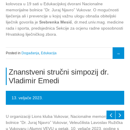
kolovoza u 19 sati u Edukacijskoj dvorani Nacionalne
memorijalne bolnice “Dr. Juraj Njavro” Vukovar. O mogućnosti
liječenja ali i prevencije u kojoj važnu ulogu obnaša obiteljski
liječnik govorila je
Srebrenka Mesić
, dr.med.univ.mag. medicine
rada i sporta, predsjednica Sekcije za ocjenu radne sposobnosti
Hrvatskog liječničkog zbora.
Posted in
Događanja
,
Edukacija
Znanstveni stručni simpozij dr.
Vladimir Emedi
13. veljače 2023.
U organizaciji Lions kluba Vukovar, Nacionalne memorijalne
bolnice “Dr. Juraj Njavro” Vukovar, Veleučilista Lavoslav Ružička
u Vukovaru i Alumni VEVU u petak, 10. veljače 2023. godine s