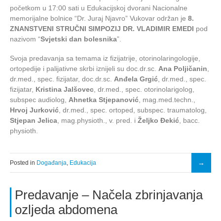
početkom u 17:00 sati u Edukacijskoj dvorani Nacionalne
memorijalne bolnice “Dr. Juraj Njavro” Vukovar održan je
8.
ZNANSTVENI STRUČNI SIMPOZIJ DR. VLADIMIR EMEDI
pod
nazivom “
Svjetski dan bolesnika
”.
Svoja predavanja sa temama iz fizijatrije, otorinolaringologije,
ortopedije i palijativne skrbi iznijeli su doc.dr.sc.
Ana Poljičanin
,
dr.med., spec. fizijatar, doc.dr.sc.
Anđela Grgić
, dr.med., spec.
fizijatar,
Kristina Jalšovec
, dr.med., spec. otorinolarigolog,
subspec audiolog,
Ahnetka Stjepanović
, mag.med.techn.,
Hrvoj Jurković
, dr.med., spec. ortoped, subspec. traumatolog,
Stjepan Jelica
, mag.physioth., v. pred. i
Željko Đekić
, bacc.
physioth.
Posted in
Događanja
,
Edukacija
Predavanje – Načela zbrinjavanja
ozljeda abdomena