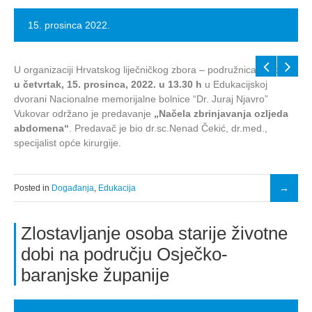
15. prosinca 2022.
U organizaciji Hrvatskog liječničkog zbora – podružnica Vukovar
u četvrtak, 15. prosinca, 2022. u 13.30 h
u Edukacijskoj
dvorani Nacionalne memorijalne bolnice “Dr. Juraj Njavro”
Vukovar održano je predavanje
„Načela zbrinjavanja ozljeda
abdomena“
. Predavač je bio dr.sc.Nenad Čekić, dr.med.,
specijalist opće kirurgije.
Posted in
Događanja
,
Edukacija
Zlostavljanje osoba starije životne
dobi na području Osječko-
baranjske županije