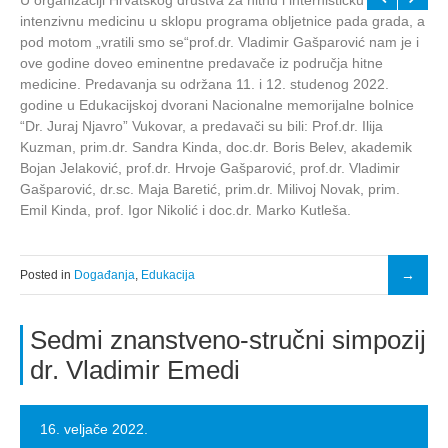
U organizaciji Hrvatskog društva za hitnu i internističku
intenzivnu medicinu u sklopu programa obljetnice pada grada, a
pod motom „vratili smo se“prof.dr. Vladimir Gašparović nam je i
ove godine doveo eminentne predavače iz područja hitne
medicine. Predavanja su održana 11. i 12. studenog 2022.
godine u Edukacijskoj dvorani Nacionalne memorijalne bolnice
“Dr. Juraj Njavro” Vukovar, a predavači su bili: Prof.dr. Ilija
Kuzman, prim.dr. Sandra Kinda, doc.dr. Boris Belev, akademik
Bojan Jelaković, prof.dr. Hrvoje Gašparović, prof.dr. Vladimir
Gašparović, dr.sc. Maja Baretić, prim.dr. Milivoj Novak, prim.
Emil Kinda, prof. Igor Nikolić i doc.dr. Marko Kutleša.
Posted in
Događanja
,
Edukacija
Sedmi znanstveno-stručni simpozij
dr. Vladimir Emedi
16. veljače 2022.