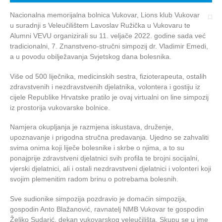
Nacionalna memorijalna bolnica Vukovar, Lions klub Vukovar
u suradnji s Veleučilištem Lavoslav Ružička u Vukovaru te
Alumni VEVU organizirali su 11. veljače 2022. godine sada već
tradicionalni, 7. Znanstveno-stručni simpozij dr. Vladimir Emedi,
a u povodu obilježavanja Svjetskog dana bolesnika.
Više od 500 liječnika, medicinskih sestra, fizioterapeuta, ostalih
zdravstvenih i nezdravstvenih djelatnika, volontera i gostiju iz
cijele Republike Hrvatske pratilo je ovaj virtualni on line simpozij
iz prostorija vukovarske bolnice.
Namjera okupljanja je razmjena iskustava, druženje,
upoznavanje i prigodna stručna predavanja. Ujedno se zahvaliti
svima onima koji liječe bolesnike i skrbe o njima, a to su
ponajprije zdravstveni djelatnici svih profila te brojni socijalni,
vjerski djelatnici, ali i ostali nezdravstveni djelatnici i volonteri koji
svojim plemenitim radom brinu o potrebama bolesnih.
Sve sudionike simpozija pozdravio je domaćin simpozija,
gospodin Anto Blažanović, ravnatelj NMB Vukovar te gospodin
Željko Sudarić, dekan vukovarskog veleučilišta, Skupu se u ime