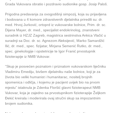
Grada Vukovara obratio i pozdravio sudionike gosp. Josip Paloš.
Prigodna predavanja za ovogodišnji simpozij, koja su prijavljena
i bodovana u 4 komore zdravstvenih djelatnika priredili su: dr.
med. Hrvoj Jurković, ortoprd iz vukovarske bolnice, Prim. dr. sc.
Dijana Mayer, dr. med., specijalist endokrinolog, znanstveni
suradnik iz HZJZ Zagreb, magistrica sestrinstva Ankica Vlačić u
suradnji sa Doc. dr. sc. Agnezom Aleksijević, Marko Samardžić
Ilić, dr. med., spec. fizijatar, Mirjana Semenić Rutko, dr. med.,
spec. ginekologije i opstetricije te Igor Franić prvostupnik
fizioterapije iz NMB Vukovar.
“Skup je posvećen poznatom i priznatom vukovarskom liječniku
Vladimiru Emediju, bivšem djelatniku naše bolnice, koji je za
života bio veliki humanist i humanitarac, nositelj brojnih
spomenica i odličja, i kojemu je pacijent uvijek bio na prvom
mjestu” istaknula je Zdenka Floršić glavni fizioterapeut NMB
Vukovar, koja je zajedno sa prvostupnikom fizioterapije Željkom
Đekić kreirala i moderirala ovaj stručni skup sa impozantnim
brojem sudionika.