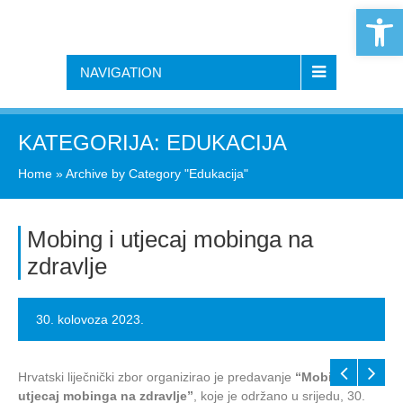
Open 
NAVIGATION
KATEGORIJA:
EDUKACIJA
Home
»
Archive by Category "Edukacija"
Mobing i utjecaj mobinga na
zdravlje
30. kolovoza 2023.
Hrvatski liječnički zbor organizirao je predavanje
“Mobing i
utjecaj mobinga na zdravlje”
, koje je održano u srijedu, 30.