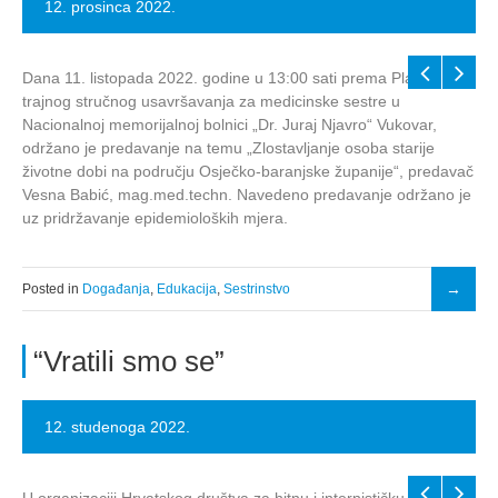
12. prosinca 2022.
Dana 11. listopada 2022. godine u 13:00 sati prema Planu
trajnog stručnog usavršavanja za medicinske sestre u
Nacionalnoj memorijalnoj bolnici „Dr. Juraj Njavro“ Vukovar,
održano je predavanje na temu „Zlostavljanje osoba starije
životne dobi na području Osječko-baranjske županije“, predavač
Vesna Babić, mag.med.techn. Navedeno predavanje održano je
uz pridržavanje epidemioloških mjera.
Posted in
Događanja
,
Edukacija
,
Sestrinstvo
“Vratili smo se”
12. studenoga 2022.