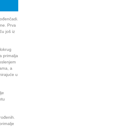
rođenčadi.
ine. Prva
u još iz
elokrug
a primalja
poslenjem
vama, a
nirajuće u
lje
otu
 rođenih.
primalje