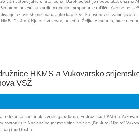
že biti i potencijalno smrtonosna. Uzrok bolesti je nedostatak enzima Al
 Simptomi bolesti su kardiomiopatija i propadanje mišića. Ako se ne liječ
ivanje aktivnosti enzima iz suhe kapi krvi. Na ovom vrlo zanimljivom i
 NMB „Dr. Juraj Njavro“ Vukovar, nazočile Željka Ašađanin, bacc.med.te
odružnice HKMS-a Vukovarsko srijemsk
anova VSŽ
ja, održan je sastanak Izvršnoga odbora, Podružnice HKMS-a Vukovar
m sastanku iz Nacionalne memorijalne bolnice „Dr. Juraj Njavro“ Vukov
ć, mag.med.techn.