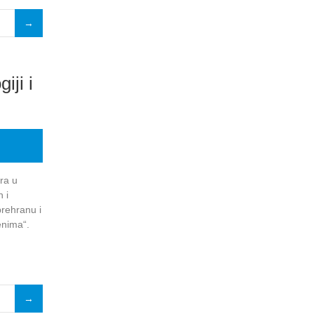
iji i
ra u
 i
prehranu i
enima“.