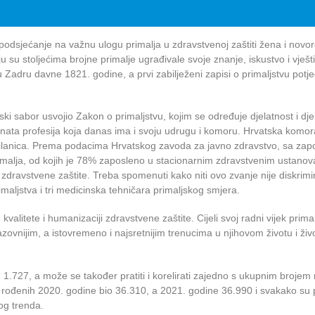
a podsjećanje na važnu ulogu primalja u zdravstvenoj zaštiti žena i novo
ju su stoljećima brojne primalje ugrađivale svoje znanje, iskustvo i vješt
Zadru davne 1821. godine, a prvi zabilježeni zapisi o primaljstvu potječ
atski sabor usvojio Zakon o primaljstvu, kojim se određuje djelatnost i dj
priznata profesija koja danas ima i svoju udrugu i komoru. Hrvatska komor
ih članica. Prema podacima Hrvatskog zavoda za javno zdravstvo, sa za
malja, od kojih je 78% zaposleno u stacionarnim zdravstvenim ustano
zdravstvene zaštite. Treba spomenuti kako niti ovo zvanje nije diskrimi
maljstva i tri medicinska tehničara primaljskog smjera.
valitete i humanizaciji zdravstvene zaštite. Cijeli svoj radni vijek prima
vnijim, a istovremeno i najsretnijim trenucima u njihovom životu i živ
, 1.727, a može se također pratiti i korelirati zajedno s ukupnim brojem
oj rođenih 2020. godine bio 36.310, a 2021. godine 36.990 i svakako su 
og trenda.