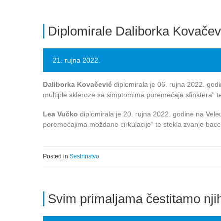
Diplomirale Daliborka Kovačev
21. rujna 2022.
Daliborka Kovačević
diplomirala je 06. rujna 2022. god
multiple skleroze sa simptomima poremećaja sfinktera“ t
Lea Vučko
diplomirala je 20. rujna 2022. godine na Vele
poremećajima moždane cirkulacije“ te stekla zvanje bac
Posted in
Sestrinstvo
Svim primaljama čestitamo nji