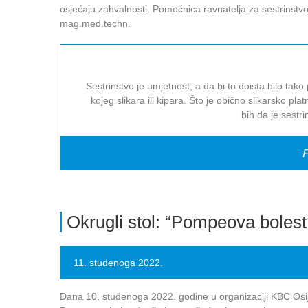
osjećaju zahvalnosti. Pomoćnica ravnatelja za sestrinstv
mag.med.techn.
Sestrinstvo je umjetnost; a da bi to doista bilo ta
kojeg slikara ili kipara. Što je obično slikarsko 
bih da je sestri
F
Okrugli stol: “Pompeova bolest
11. studenoga 2022.
Dana 10. studenoga 2022. godine u organizaciji KBC Osij