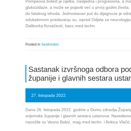
Pompeova bolest je rijetka, nasljedna i progresivna, a mo
glukozidaze, a može se pojaviti već u prvoj godini života.
do fatalnog ishoda. Jednostavan put do dijagnoze je određ
edukativnom predavanju su, ispred Odjela za neurologiju
Daliborka Kovačević, bacc.med.techn.
Posted in
Sestrinstvo
Sastanak izvršnoga odbora p
županije i glavnih sestara ust
27. listopada 2022.
Dana 26. listopada 2022. godine u Domu zdravlja Župan
srijemske županije i glavnih sestara ustanova. Navedeno
nazočile su Vesna Babić, mag.med.techn. i Ankica Vlači