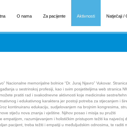
tna
O nama
Za pacijente
Aktivnosti
Natječaji /
tvo” Nacionalne memorijalne bolnice “Dr. Juraj Njavro” Vukovar. Stranica
gađanja u sestrinskoj profesiji, kao i svim posjetiteljima web stranica 
ožete pratiti rad i svakodnevne aktivnosti koje medicinske sestre/tehni
ormativnog i edukativnog karaktera jer postoji potreba za stjecanjem i ši
roz kontinuiranu edukaciju, sudjelovanjem na brojnim kongresima, str
ve stječu nova znanja i vještine. Njihov posao i misija su pružiti
e empatijom, razumijevanjem i holističkim pristupom težiti ka najvećoj d
jan pacijent, treba težiti i empatiji u međuljudskim odnosima, te raditi 