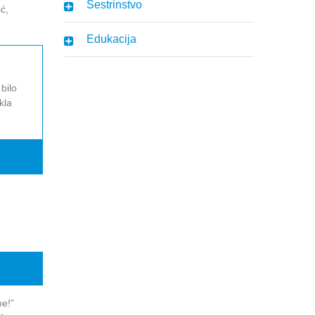
Sestrinstvo
ć,
Edukacija
bilo
kla
me!”