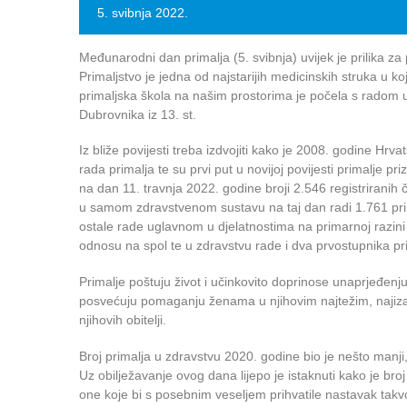
5. svibnja 2022.
Međunarodni dan primalja (5. svibnja) uvijek je prilika z
Primaljstvo je jedna od najstarijih medicinskih struka u ko
primaljska škola na našim prostorima je počela s radom u 
Dubrovnika iz 13. st.
Iz bliže povijesti treba izdvojiti kako je 2008. godine Hrv
rada primalja te su prvi put u novijoj povijesti primalje 
na dan 11. travnja 2022. godine broji 2.546 registriran
u samom zdravstvenom sustavu na taj dan radi 1.761 pri
ostale rade uglavnom u djelatnostima na primarnoj razini 
odnosu na spol te u zdravstvu rade i dva prvostupnika pri
Primalje poštuju život i učinkovito doprinose unaprjeđenju k
posvećuju pomaganju ženama u njihovim najtežim, najizazo
njihovih obitelji.
Broj primalja u zdravstvu 2020. godine bio je nešto manji
Uz obilježavanje ovog dana lijepo je istaknuti kako je br
one koje bi s posebnim veseljem prihvatile nastavak takv