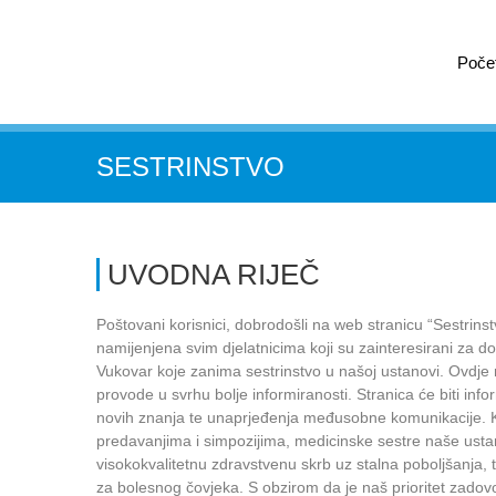
Poče
SESTRINSTVO
UVODNA RIJEČ
Poštovani korisnici, dobrodošli na web stranicu “Sestrins
namijenjena svim djelatnicima koji su zainteresirani za do
Vukovar koje zanima sestrinstvo u našoj ustanovi. Ovdje m
provode u svrhu bolje informiranosti. Stranica će biti inf
novih znanja te unaprjeđenja međusobne komunikacije. K
predavanjima i simpozijima, medicinske sestre naše ustano
visokokvalitetnu zdravstvenu skrb uz stalna poboljšanja, t
za bolesnog čovjeka. S obzirom da je naš prioritet zadovol