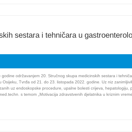
h sestara i tehničara u gastroenterolog
ve godine održavanjem 20. Stručnog skupa medicinskih sestara i tehniča
u Osijeku, Tvrđa od 21. do 23. listopada 2022. godine. Uz niz zanimljivih
ezanih uz endoskopske procedure, upalne bolesti crijeva, hepatologiju, 
med.techn. s temom „Motivacija zdravstvenih djelatnika u kriznim vrem