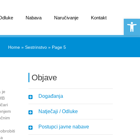
 Odluke
Nabava
Naručivanje
Kontakt
Open 
Home
»
Sestrinstvo
» Page 5
Objave
 je
Događanja
NMB
čari
renjem
Natječaji / Odluke
učnim
Postupci javne nabave
obrobiti
na