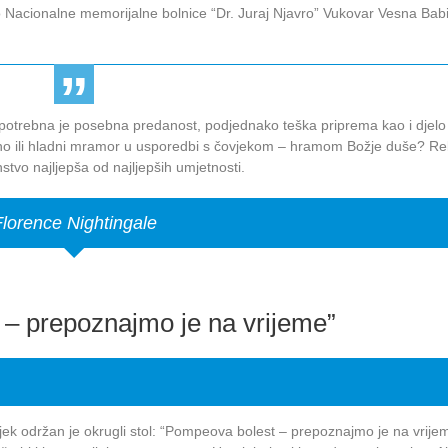
o Nacionalne memorijalne bolnice “Dr. Juraj Njavro” Vukovar Vesna Babi
ko potrebna je posebna predanost, podjednako teška priprema kao i djelo 
platno ili hladni mramor u usporedbi s čovjekom – hramom Božje duše? Re
nstvo najljepša od najljepših umjetnosti.
lorence Nightingale
 – prepoznajmo je na vrijeme”
ek održan je okrugli stol: “Pompeova bolest – prepoznajmo je na vrije