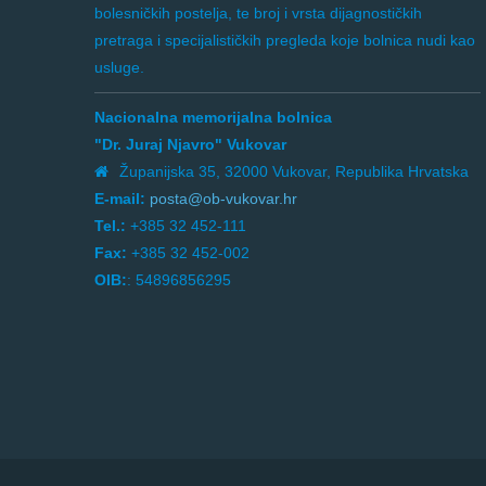
bolesničkih postelja, te broj i vrsta dijagnostičkih
pretraga i specijalističkih pregleda koje bolnica nudi kao
usluge.
Nacionalna memorijalna bolnica
"Dr. Juraj Njavro" Vukovar
Županijska 35, 32000 Vukovar, Republika Hrvatska
E-mail:
posta@ob-vukovar.hr
Tel.:
+385 32 452-111
Fax:
+385 32 452-002
OIB:
: 54896856295