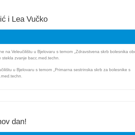
ić i Lea Vučko
ine na Veleučilištu u Bjelovaru s temom „Zdravstvena skrb bolesnika ob
e stekla zvanje bacc.med.techn.
učilištu u Bjelovaru s temom „Primarna sestrinska skrb za bolesnike s
c.med.techn.
hov dan!