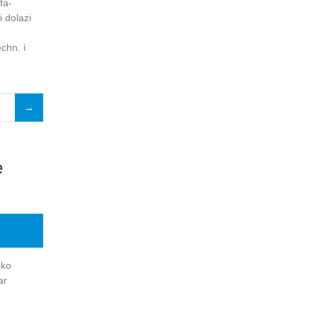
fa-
i dolazi
chn. i
e
sko
ar