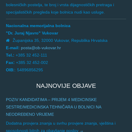
bolesničkih postelja, te broj i vrsta dijagnostičkih pretraga i
specijalističkih pregleda koje bolnica nudi kao usluge.
Nacionalna memorijalna bolnica
"Dr. Juraj Njavro" Vukovar
Županijska 35, 32000 Vukovar, Republika Hrvatska
E-mail:
posta@ob-vukovar.hr
Tel.:
+385 32 452-111
Fax:
+385 32 452-002
OIB:
: 54896856295
NAJNOVIJE OBJAVE
POZIV KANDIDATIMA – PRIJEM 4 MEDICINSKE
SESTRE/MEDICINSKA TEHNIČARA U BOLNICI NA
NEODREĐENO VRIJEME
Dodatna provjera znanja u svrhu provjere znanja, vještina i
sposobnosti bitnih za obavljanje poslov