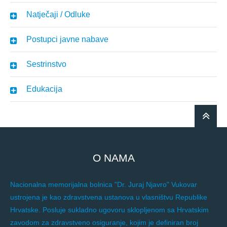
Natječaji / Odluke
Postupci javne nabave
Sestrinstvo
Edukacija
O NAMA
Nacionalna memorijalna bolnica "Dr. Juraj Njavro" Vukovar
ustrojena je kao zdravstvena ustanova u vlasništvu Republike
Hrvatske. Posluje sukladno ugovoru sklopljenom sa Hrvatskim
zavodom za zdravstveno osiguranje, kojim je definiran broj