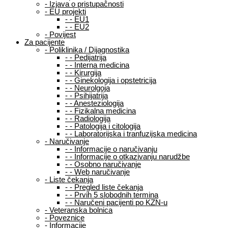
-
Izjava o pristupačnosti
-
EU projekti
-
-
EU1
-
-
EU2
-
Povijest
Za pacijente
-
Poliklinika / Dijagnostika
-
-
Pedijatrija
-
-
Interna medicina
-
-
Kirurgija
-
-
Ginekologija i opstetricija
-
-
Neurolgoja
-
-
Psihijatrija
-
-
Anesteziologija
-
-
Fizikalna medicina
-
-
Radiologija
-
-
Patologija i citologija
-
-
Laboratorijska i tranfuzijska medicina
-
Naručivanje
-
-
Informacije o naručivanju
-
-
Informacije o otkazivanju narudžbe
-
-
Osobno naručivanje
-
-
Web naručivanje
-
Liste čekanja
-
-
Pregled liste čekanja
-
-
Prvih 5 slobodnih termina
-
-
Naručeni pacijenti po KZN-u
-
Veteranska bolnica
-
Poveznice
-
Informacije