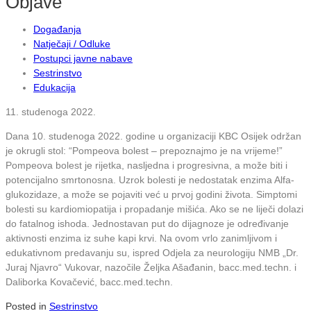
Objave
Događanja
Natječaji / Odluke
Postupci javne nabave
Sestrinstvo
Edukacija
11. studenoga 2022.
Dana 10. studenoga 2022. godine u organizaciji KBC Osijek održan
je okrugli stol: “Pompeova bolest – prepoznajmo je na vrijeme!”
Pompeova bolest je rijetka, nasljedna i progresivna, a može biti i
potencijalno smrtonosna. Uzrok bolesti je nedostatak enzima Alfa-
glukozidaze, a može se pojaviti već u prvoj godini života. Simptomi
bolesti su kardiomiopatija i propadanje mišića. Ako se ne liječi dolazi
do fatalnog ishoda. Jednostavan put do dijagnoze je određivanje
aktivnosti enzima iz suhe kapi krvi. Na ovom vrlo zanimljivom i
edukativnom predavanju su, ispred Odjela za neurologiju NMB „Dr.
Juraj Njavro“ Vukovar, nazočile Željka Ašađanin, bacc.med.techn. i
Daliborka Kovačević, bacc.med.techn.
Posted in
Sestrinstvo