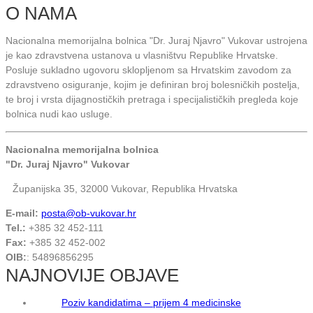
O NAMA
Nacionalna memorijalna bolnica "Dr. Juraj Njavro" Vukovar ustrojena
je kao zdravstvena ustanova u vlasništvu Republike Hrvatske.
Posluje sukladno ugovoru sklopljenom sa Hrvatskim zavodom za
zdravstveno osiguranje, kojim je definiran broj bolesničkih postelja,
te broj i vrsta dijagnostičkih pretraga i specijalističkih pregleda koje
bolnica nudi kao usluge.
Nacionalna memorijalna bolnica
"Dr. Juraj Njavro" Vukovar
Županijska 35, 32000 Vukovar, Republika Hrvatska
E-mail:
posta@ob-vukovar.hr
Tel.:
+385 32 452-111
Fax:
+385 32 452-002
OIB:
: 54896856295
NAJNOVIJE OBJAVE
Poziv kandidatima – prijem 4 medicinske