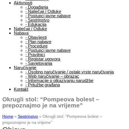
Aktivnosti
-
Događanja
-
Natječaji / Odluke
-
Postupci javne nabave
-
Sestrinstvo
-
Edukacija
Natječaji / Odluke
Nabava
-
Obavijesti
-
Plan nabave
-
Procedure
-
Postupci javne nabave
-
Pravilnici
-
Registar ugovora
-
Savjetovanja
Naručivanje
-
Osobno naručivanje / ostale vrste naručivanja
-
Web naručivanje – obrazac
-
Informacije o otkazivanju narudžbe
-
Pritužbe građana
Kontakt
Okrugli stol: “Pompeova bolest –
prepoznajmo je na vrijeme”
Home
»
Sestrinstvo
»
Okrugli stol: “Pompeova bolest –
prepoznajmo je na vrijeme”