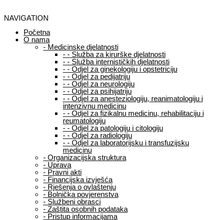
NAVIGATION
Početna
O nama
-
Medicinske djelatnosti
-
-
Služba za kirurške djelatnosti
-
-
Služba internističkih djelatnosti
-
-
Odjel za ginekologiju i opstetriciju
-
-
Odjel za pedijatriju
-
-
Odjel za neurologiju
-
-
Odjel za psihijatriju
-
-
Odjel za anesteziologiju, reanimatologiju i
intenzivnu medicinu
-
-
Odjel za fizikalnu medicinu, rehabilitaciju i
reumatologiju
-
-
Odjel za patologiju i citologiju
-
-
Odjel za radiologiju
-
-
Odjel za laboratorijsku i transfuzijsku
medicinu
-
Organizacijska struktura
-
Uprava
-
Pravni akti
-
Financijska izvješća
-
Rješenja o ovlaštenju
-
Bolnička povjerenstva
-
Službeni obrasci
-
Zaštita osobnih podataka
-
Pristup informacijama