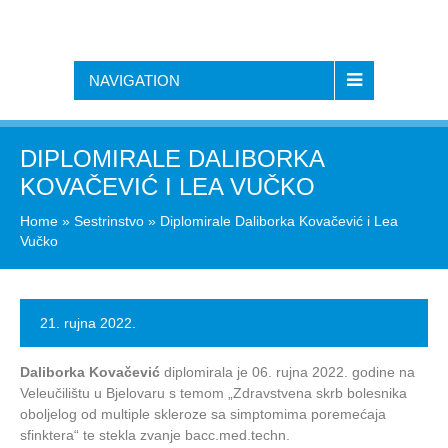
NAVIGATION
DIPLOMIRALE DALIBORKA
KOVAČEVIĆ I LEA VUČKO
Home
»
Sestrinstvo
»
Diplomirale Daliborka Kovačević i Lea
Vučko
21. rujna 2022.
Daliborka Kovačević
diplomirala je 06. rujna 2022. godine na
Veleučilištu u Bjelovaru s temom „Zdravstvena skrb bolesnika
oboljelog od multiple skleroze sa simptomima poremećaja
sfinktera“ te stekla zvanje bacc.med.techn.