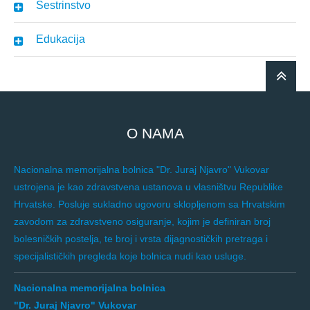
Sestrinstvo
Edukacija
O NAMA
Nacionalna memorijalna bolnica "Dr. Juraj Njavro" Vukovar
ustrojena je kao zdravstvena ustanova u vlasništvu Republike
Hrvatske. Posluje sukladno ugovoru sklopljenom sa Hrvatskim
zavodom za zdravstveno osiguranje, kojim je definiran broj
bolesničkih postelja, te broj i vrsta dijagnostičkih pretraga i
specijalističkih pregleda koje bolnica nudi kao usluge.
Nacionalna memorijalna bolnica
"Dr. Juraj Njavro" Vukovar