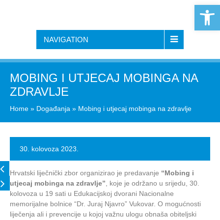
Open 
NAVIGATION
MOBING I UTJECAJ MOBINGA NA
ZDRAVLJE
Home
»
Događanja
»
Mobing i utjecaj mobinga na zdravlje
30. kolovoza 2023.
Hrvatski liječnički zbor organizirao je predavanje
“Mobing i
utjecaj mobinga na zdravlje”
, koje je održano u srijedu, 30.
kolovoza u 19 sati u Edukacijskoj dvorani Nacionalne
memorijalne bolnice “Dr. Juraj Njavro” Vukovar. O mogućnosti
liječenja ali i prevencije u kojoj važnu ulogu obnaša obiteljski