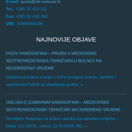
E-mail:
posta@ob-vukovar.hr
Tel.:
+385 32 452-111
Fax:
+385 32 452-002
OIB:
: 54896856295
NAJNOVIJE OBJAVE
POZIV KANDIDATIMA – PRIJEM 4 MEDICINSKE
SESTRE/MEDICINSKA TEHNIČARA U BOLNICI NA
NEODREĐENO VRIJEME
Dodatna provjera znanja u svrhu provjere znanja, vještina i
sposobnosti bitnih za obavljanje poslov
ODLUKA O IZABRANIM KANDIDATIMA – MEDICINSKE
SESTRE/MEDICINSKI TEHNIČARI NA ODREĐENO VRIJEME
Temeljem Natječaja za prijem radnika na određeno vrijeme,
klasa: 112-02/26, urbroj: 22-01/2026-392