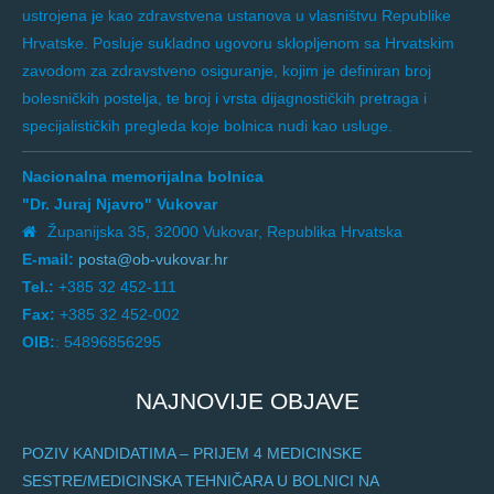
ustrojena je kao zdravstvena ustanova u vlasništvu Republike
Hrvatske. Posluje sukladno ugovoru sklopljenom sa Hrvatskim
zavodom za zdravstveno osiguranje, kojim je definiran broj
bolesničkih postelja, te broj i vrsta dijagnostičkih pretraga i
specijalističkih pregleda koje bolnica nudi kao usluge.
Nacionalna memorijalna bolnica
"Dr. Juraj Njavro" Vukovar
Županijska 35, 32000 Vukovar, Republika Hrvatska
E-mail:
posta@ob-vukovar.hr
Tel.:
+385 32 452-111
Fax:
+385 32 452-002
OIB:
: 54896856295
NAJNOVIJE OBJAVE
POZIV KANDIDATIMA – PRIJEM 4 MEDICINSKE
SESTRE/MEDICINSKA TEHNIČARA U BOLNICI NA