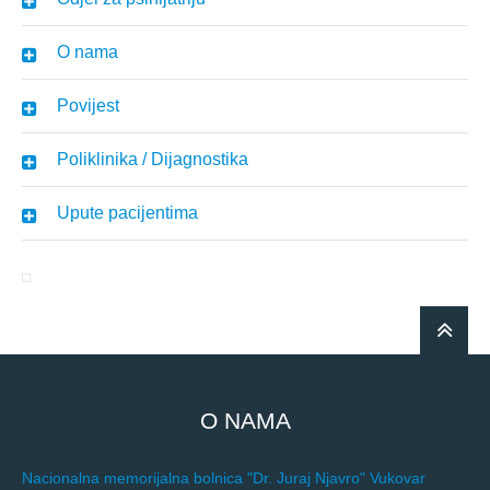
O nama
Povijest
Poliklinika / Dijagnostika
Upute pacijentima
O NAMA
Nacionalna memorijalna bolnica "Dr. Juraj Njavro" Vukovar