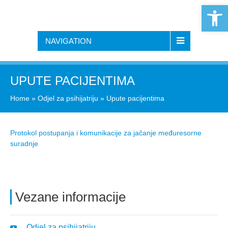
Open 
NAVIGATION
UPUTE PACIJENTIMA
Home
»
Odjel za psihijatriju
»
Upute pacijentima
Protokol postupanja i komunikacije za jačanje međuresorne
suradnje
Vezane informacije
Odjel za psihijatriju