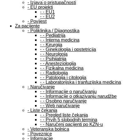
-
Izjava o pristupačnosti
-
EU projekti
-
-
EU1
-
-
EU2
-
Povijest
Za pacijente
-
Poliklinika / Dijagnostika
-
-
Pedijatrija
-
-
Interna medicina
-
-
Kirurgija
-
-
Ginekologija i opstetricija
-
-
Neurolgoja
-
-
Psihijatrija
-
-
Anesteziologija
-
-
Fizikalna medicina
-
-
Radiologija
-
-
Patologija i citologija
-
-
Laboratorijska i tranfuzijska medicina
-
Naručivanje
-
-
Informacije o naručivanju
-
-
Informacije o otkazivanju narudžbe
-
-
Osobno naručivanje
-
-
Web naručivanje
-
Liste čekanja
-
-
Pregled liste čekanja
-
-
Prvih 5 slobodnih termina
-
-
Naručeni pacijenti po KZN-u
-
Veteranska bolnica
-
Poveznice
-
Informacije