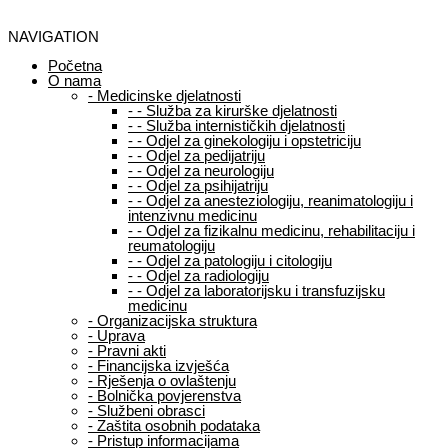
NAVIGATION
Početna
O nama
-
Medicinske djelatnosti
-
-
Služba za kirurške djelatnosti
-
-
Služba internističkih djelatnosti
-
-
Odjel za ginekologiju i opstetriciju
-
-
Odjel za pedijatriju
-
-
Odjel za neurologiju
-
-
Odjel za psihijatriju
-
-
Odjel za anesteziologiju, reanimatologiju i
intenzivnu medicinu
-
-
Odjel za fizikalnu medicinu, rehabilitaciju i
reumatologiju
-
-
Odjel za patologiju i citologiju
-
-
Odjel za radiologiju
-
-
Odjel za laboratorijsku i transfuzijsku
medicinu
-
Organizacijska struktura
-
Uprava
-
Pravni akti
-
Financijska izvješća
-
Rješenja o ovlaštenju
-
Bolnička povjerenstva
-
Službeni obrasci
-
Zaštita osobnih podataka
-
Pristup informacijama