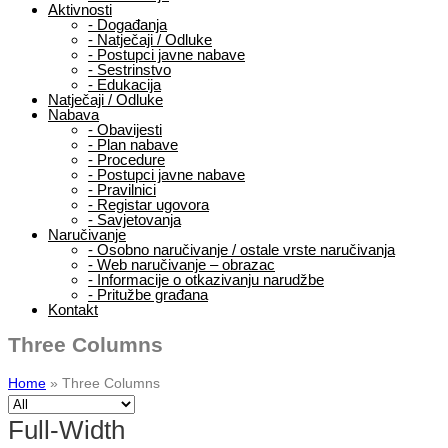
Aktivnosti
-
Događanja
-
Natječaji / Odluke
-
Postupci javne nabave
-
Sestrinstvo
-
Edukacija
Natječaji / Odluke
Nabava
-
Obavijesti
-
Plan nabave
-
Procedure
-
Postupci javne nabave
-
Pravilnici
-
Registar ugovora
-
Savjetovanja
Naručivanje
-
Osobno naručivanje / ostale vrste naručivanja
-
Web naručivanje – obrazac
-
Informacije o otkazivanju narudžbe
-
Pritužbe građana
Kontakt
Three Columns
Home
»
Three Columns
Full-Width