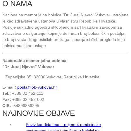
O NAMA
Nacionalna memorijalna bolnica "Dr. Juraj Njavro" Vukovar ustrojena
je kao zdravstvena ustanova u vlasništvu Republike Hrvatske.
Posluje sukladno ugovoru sklopljenom sa Hrvatskim zavodom za
zdravstveno osiguranje, kojim je definiran broj bolesničkih postelja,
te broj i vrsta dijagnostičkih pretraga i specijalističkih pregleda koje
bolnica nudi kao usluge.
Nacionalna memorijalna bolnica
"Dr. Juraj Njavro" Vukovar
Županijska 35, 32000 Vukovar, Republika Hrvatska
E-mail:
posta@ob-vukovar.hr
Tel.:
+385 32 452-111
Fax:
+385 32 452-002
OIB:
: 54896856295
NAJNOVIJE OBJAVE
Poziv kandidatima – prijem 4 medicinske
sestre/medicinska tehničara u bolnici na