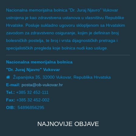
Nacionalna memorijalna bolnica "Dr. Juraj Njavro" Vukovar
ustrojena je kao zdravstvena ustanova u vlasništvu Republike
Hrvatske. Posluje sukladno ugovoru sklopljenom sa Hrvatskim
zavodom za zdravstveno osiguranje, kojim je definiran broj
bolesničkih postelja, te broj i vrsta dijagnostičkih pretraga i
specijalističkih pregleda koje bolnica nudi kao usluge.
Nacionalna memorijalna bolnica
"Dr. Juraj Njavro" Vukovar
Županijska 35, 32000 Vukovar, Republika Hrvatska
E-mail:
posta@ob-vukovar.hr
Tel.:
+385 32 452-111
Fax:
+385 32 452-002
OIB:
: 54896856295
NAJNOVIJE OBJAVE