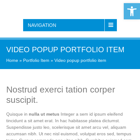
Open 
NAVIGATION
VIDEO POPUP PORTFOLIO ITEM
Home
»
Portfolio Item
»
Video popup portfolio item
Nostrud exerci tation corper
suscipit.
Quisque in
nulla ut metus
Integer a sem id ipsum eleifend
tincidunt a sit amet erat. In hac habitasse platea dictumst.
Suspendisse justo leo, scelerisque sit amet arcu vel, aliquam
accumsan nibh. Ut nec nisl euismod, volutpat eros sed, tempus