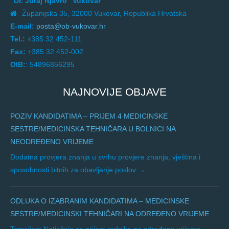
"Dr. Juraj Njavro" Vukovar
Županijska 35, 32000 Vukovar, Republika Hrvatska
E-mail:
posta@ob-vukovar.hr
Tel.:
+385 32 452-111
Fax:
+385 32 452-002
OIB:
: 54896856295
NAJNOVIJE OBJAVE
POZIV KANDIDATIMA – PRIJEM 4 MEDICINSKE
SESTRE/MEDICINSKA TEHNIČARA U BOLNICI NA
NEODREĐENO VRIJEME
Dodatna provjera znanja u svrhu provjere znanja, vještina i
sposobnosti bitnih za obavljanje poslov
ODLUKA O IZABRANIM KANDIDATIMA – MEDICINSKE
SESTRE/MEDICINSKI TEHNIČARI NA ODREĐENO VRIJEME