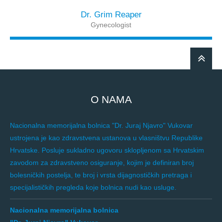
Dr. Grim Reaper
Gynecologist
O NAMA
Nacionalna memorijalna bolnica "Dr. Juraj Njavro" Vukovar
ustrojena je kao zdravstvena ustanova u vlasništvu Republike
Hrvatske. Posluje sukladno ugovoru sklopljenom sa Hrvatskim
zavodom za zdravstveno osiguranje, kojim je definiran broj
bolesničkih postelja, te broj i vrsta dijagnostičkih pretraga i
specijalističkih pregleda koje bolnica nudi kao usluge.
Nacionalna memorijalna bolnica