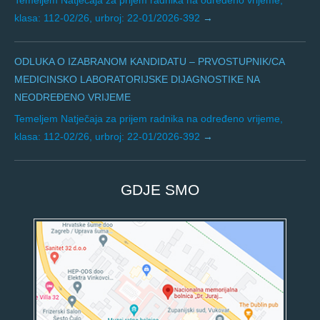
Temeljem Natječaja za prijem radnika na određeno vrijeme,
klasa: 112-02/26, urbroj: 22-01/2026-392
ODLUKA O IZABRANOM KANDIDATU – PRVOSTUPNIK/CA
MEDICINSKO LABORATORIJSKE DIJAGNOSTIKE NA
NEODREĐENO VRIJEME
Temeljem Natječaja za prijem radnika na određeno vrijeme,
klasa: 112-02/26, urbroj: 22-01/2026-392
GDJE SMO