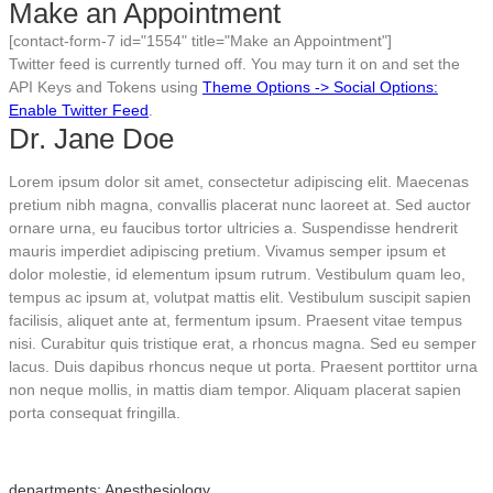
Make an Appointment
for:
[contact-form-7 id="1554" title="Make an Appointment"]
Twitter feed is currently turned off. You may turn it on and set the
API Keys and Tokens using
Theme Options -> Social Options:
Enable Twitter Feed
.
Dr. Jane Doe
Lorem ipsum dolor sit amet, consectetur adipiscing elit. Maecenas
pretium nibh magna, convallis placerat nunc laoreet at. Sed auctor
ornare urna, eu faucibus tortor ultricies a. Suspendisse hendrerit
mauris imperdiet adipiscing pretium. Vivamus semper ipsum et
dolor molestie, id elementum ipsum rutrum. Vestibulum quam leo,
tempus ac ipsum at, volutpat mattis elit. Vestibulum suscipit sapien
facilisis, aliquet ante at, fermentum ipsum. Praesent vitae tempus
nisi. Curabitur quis tristique erat, a rhoncus magna. Sed eu semper
lacus. Duis dapibus rhoncus neque ut porta. Praesent porttitor urna
non neque mollis, in mattis diam tempor. Aliquam placerat sapien
porta consequat fringilla.
departments
: Anesthesiology