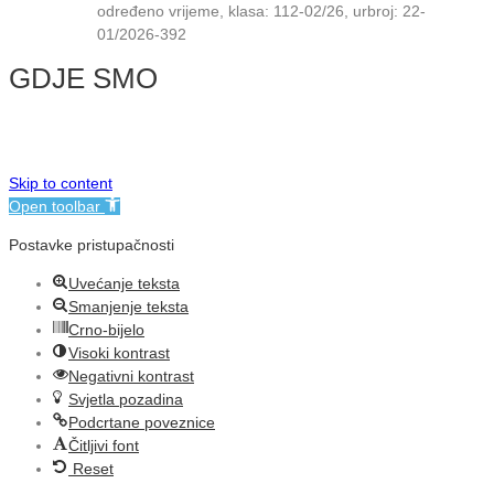
određeno vrijeme, klasa: 112-02/26, urbroj: 22-
01/2026-392
GDJE SMO
© NMB Vukovar
Skip to content
Open toolbar
Postavke pristupačnosti
Uvećanje teksta
Smanjenje teksta
Crno-bijelo
Visoki kontrast
Negativni kontrast
Svjetla pozadina
Podcrtane poveznice
Čitljivi font
Reset