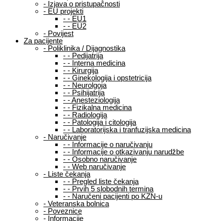
-
Izjava o pristupačnosti
-
EU projekti
-
-
EU1
-
-
EU2
-
Povijest
Za pacijente
-
Poliklinika / Dijagnostika
-
-
Pedijatrija
-
-
Interna medicina
-
-
Kirurgija
-
-
Ginekologija i opstetricija
-
-
Neurolgoja
-
-
Psihijatrija
-
-
Anesteziologija
-
-
Fizikalna medicina
-
-
Radiologija
-
-
Patologija i citologija
-
-
Laboratorijska i tranfuzijska medicina
-
Naručivanje
-
-
Informacije o naručivanju
-
-
Informacije o otkazivanju narudžbe
-
-
Osobno naručivanje
-
-
Web naručivanje
-
Liste čekanja
-
-
Pregled liste čekanja
-
-
Prvih 5 slobodnih termina
-
-
Naručeni pacijenti po KZN-u
-
Veteranska bolnica
-
Poveznice
-
Informacije