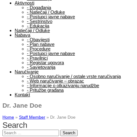
Aktivnosti
-
Događanja
-
Natječaji / Odluke
-
Postupci javne nabave
-
Sestrinstvo
-
Edukacija
Natječaji / Odluke
Nabava
-
Obavijesti
-
Plan nabave
-
Procedure
-
Postupci javne nabave
-
Pravilnici
-
Registar ugovora
-
Savjetovanja
Naručivanje
-
Osobno naručivanje / ostale vrste naručivanja
-
Web naručivanje – obrazac
-
Informacije o otkazivanju narudžbe
-
Pritužbe građana
Kontakt
Dr. Jane Doe
Home
»
Staff Member
»
Dr. Jane Doe
Search
Search