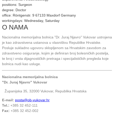
positions
: Surgeon
degree
: Doctor
office
: Röntgenstr. 9 67133 Maxdorf Germany
workingdays
: Wednesday, Saturday
O NAMA
Nacionalna memorijalna bolnica "Dr. Juraj Njavro" Vukovar ustrojena
je kao zdravstvena ustanova u vlasništvu Republike Hrvatske.
Posluje sukladno ugovoru sklopljenom sa Hrvatskim zavodom za
zdravstveno osiguranje, kojim je definiran broj bolesničkih postelja,
te broj i vrsta dijagnostičkih pretraga i specijalističkih pregleda koje
bolnica nudi kao usluge.
Nacionalna memorijalna bolnica
"Dr. Juraj Njavro" Vukovar
Županijska 35, 32000 Vukovar, Republika Hrvatska
E-mail:
posta@ob-vukovar.hr
Tel.:
+385 32 452-111
Fax:
+385 32 452-002