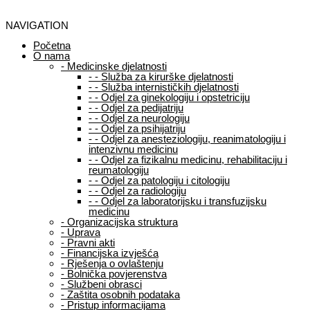
NAVIGATION
Početna
O nama
-
Medicinske djelatnosti
-
-
Služba za kirurške djelatnosti
-
-
Služba internističkih djelatnosti
-
-
Odjel za ginekologiju i opstetriciju
-
-
Odjel za pedijatriju
-
-
Odjel za neurologiju
-
-
Odjel za psihijatriju
-
-
Odjel za anesteziologiju, reanimatologiju i
intenzivnu medicinu
-
-
Odjel za fizikalnu medicinu, rehabilitaciju i
reumatologiju
-
-
Odjel za patologiju i citologiju
-
-
Odjel za radiologiju
-
-
Odjel za laboratorijsku i transfuzijsku
medicinu
-
Organizacijska struktura
-
Uprava
-
Pravni akti
-
Financijska izvješća
-
Rješenja o ovlaštenju
-
Bolnička povjerenstva
-
Službeni obrasci
-
Zaštita osobnih podataka
-
Pristup informacijama