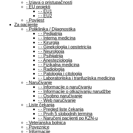
-
Izjava o pristupačnosti
-
EU projekti
-
-
EU1
-
-
EU2
-
Povijest
Za pacijente
-
Poliklinika / Dijagnostika
-
-
Pedijatrija
-
-
Interna medicina
-
-
Kirurgija
-
-
Ginekologija i opstetricija
-
-
Neurolgoja
-
-
Psihijatrija
-
-
Anesteziologija
-
-
Fizikalna medicina
-
-
Radiologija
-
-
Patologija i citologija
-
-
Laboratorijska i tranfuzijska medicina
-
Naručivanje
-
-
Informacije o naručivanju
-
-
Informacije o otkazivanju narudžbe
-
-
Osobno naručivanje
-
-
Web naručivanje
-
Liste čekanja
-
-
Pregled liste čekanja
-
-
Prvih 5 slobodnih termina
-
-
Naručeni pacijenti po KZN-u
-
Veteranska bolnica
-
Poveznice
-
Informacije