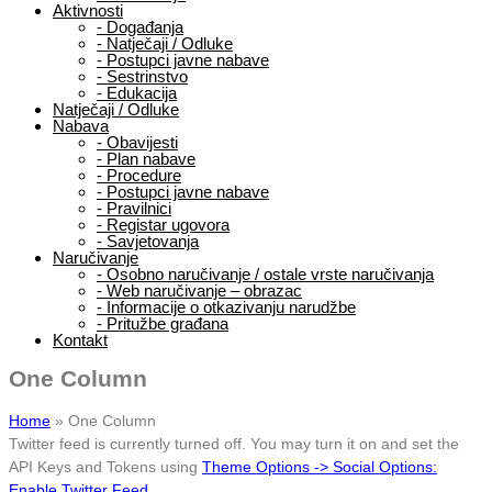
Aktivnosti
-
Događanja
-
Natječaji / Odluke
-
Postupci javne nabave
-
Sestrinstvo
-
Edukacija
Natječaji / Odluke
Nabava
-
Obavijesti
-
Plan nabave
-
Procedure
-
Postupci javne nabave
-
Pravilnici
-
Registar ugovora
-
Savjetovanja
Naručivanje
-
Osobno naručivanje / ostale vrste naručivanja
-
Web naručivanje – obrazac
-
Informacije o otkazivanju narudžbe
-
Pritužbe građana
Kontakt
One Column
Home
»
One Column
Twitter feed is currently turned off. You may turn it on and set the
API Keys and Tokens using
Theme Options -> Social Options:
Enable Twitter Feed
.