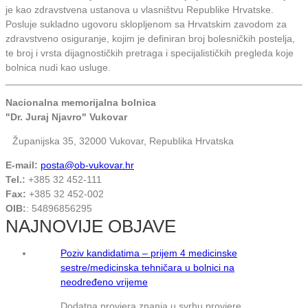
je kao zdravstvena ustanova u vlasništvu Republike Hrvatske.
Posluje sukladno ugovoru sklopljenom sa Hrvatskim zavodom za
zdravstveno osiguranje, kojim je definiran broj bolesničkih postelja,
te broj i vrsta dijagnostičkih pretraga i specijalističkih pregleda koje
bolnica nudi kao usluge.
Nacionalna memorijalna bolnica
"Dr. Juraj Njavro" Vukovar
Županijska 35, 32000 Vukovar, Republika Hrvatska
E-mail:
posta@ob-vukovar.hr
Tel.:
+385 32 452-111
Fax:
+385 32 452-002
OIB:
: 54896856295
NAJNOVIJE OBJAVE
Poziv kandidatima – prijem 4 medicinske
sestre/medicinska tehničara u bolnici na
neodređeno vrijeme
Dodatna provjera znanja u svrhu provjere