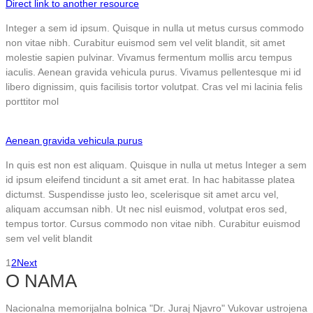
Direct link to another resource
Integer a sem id ipsum. Quisque in nulla ut metus cursus commodo
non vitae nibh. Curabitur euismod sem vel velit blandit, sit amet
molestie sapien pulvinar. Vivamus fermentum mollis arcu tempus
iaculis. Aenean gravida vehicula purus. Vivamus pellentesque mi id
libero dignissim, quis facilisis tortor volutpat. Cras vel mi lacinia felis
porttitor mol
Aenean gravida vehicula purus
In quis est non est aliquam. Quisque in nulla ut metus Integer a sem
id ipsum eleifend tincidunt a sit amet erat. In hac habitasse platea
dictumst. Suspendisse justo leo, scelerisque sit amet arcu vel,
aliquam accumsan nibh. Ut nec nisl euismod, volutpat eros sed,
tempus tortor. Cursus commodo non vitae nibh. Curabitur euismod
sem vel velit blandit
1
2
Next
O NAMA
Nacionalna memorijalna bolnica "Dr. Juraj Njavro" Vukovar ustrojena