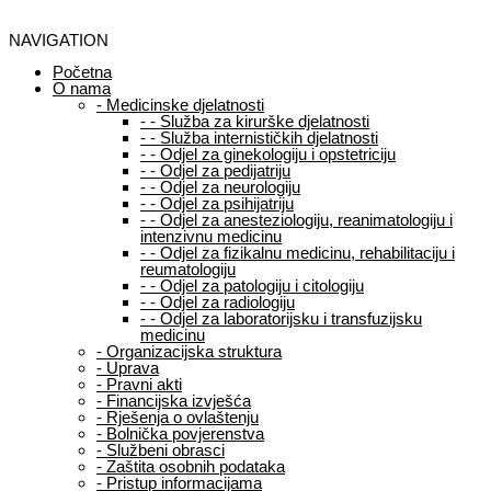
NAVIGATION
Početna
O nama
-
Medicinske djelatnosti
-
-
Služba za kirurške djelatnosti
-
-
Služba internističkih djelatnosti
-
-
Odjel za ginekologiju i opstetriciju
-
-
Odjel za pedijatriju
-
-
Odjel za neurologiju
-
-
Odjel za psihijatriju
-
-
Odjel za anesteziologiju, reanimatologiju i
intenzivnu medicinu
-
-
Odjel za fizikalnu medicinu, rehabilitaciju i
reumatologiju
-
-
Odjel za patologiju i citologiju
-
-
Odjel za radiologiju
-
-
Odjel za laboratorijsku i transfuzijsku
medicinu
-
Organizacijska struktura
-
Uprava
-
Pravni akti
-
Financijska izvješća
-
Rješenja o ovlaštenju
-
Bolnička povjerenstva
-
Službeni obrasci
-
Zaštita osobnih podataka
-
Pristup informacijama