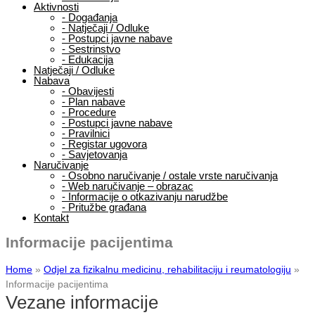
Aktivnosti
-
Događanja
-
Natječaji / Odluke
-
Postupci javne nabave
-
Sestrinstvo
-
Edukacija
Natječaji / Odluke
Nabava
-
Obavijesti
-
Plan nabave
-
Procedure
-
Postupci javne nabave
-
Pravilnici
-
Registar ugovora
-
Savjetovanja
Naručivanje
-
Osobno naručivanje / ostale vrste naručivanja
-
Web naručivanje – obrazac
-
Informacije o otkazivanju narudžbe
-
Pritužbe građana
Kontakt
Informacije pacijentima
Home
»
Odjel za fizikalnu medicinu, rehabilitaciju i reumatologiju
»
Informacije pacijentima
Vezane informacije