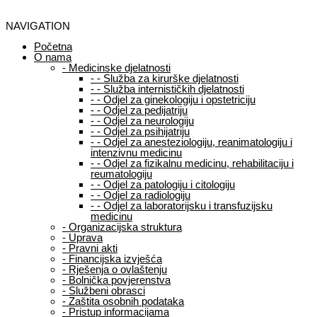
NAVIGATION
Početna
O nama
-
Medicinske djelatnosti
-
-
Služba za kirurške djelatnosti
-
-
Služba internističkih djelatnosti
-
-
Odjel za ginekologiju i opstetriciju
-
-
Odjel za pedijatriju
-
-
Odjel za neurologiju
-
-
Odjel za psihijatriju
-
-
Odjel za anesteziologiju, reanimatologiju i
intenzivnu medicinu
-
-
Odjel za fizikalnu medicinu, rehabilitaciju i
reumatologiju
-
-
Odjel za patologiju i citologiju
-
-
Odjel za radiologiju
-
-
Odjel za laboratorijsku i transfuzijsku
medicinu
-
Organizacijska struktura
-
Uprava
-
Pravni akti
-
Financijska izvješća
-
Rješenja o ovlaštenju
-
Bolnička povjerenstva
-
Službeni obrasci
-
Zaštita osobnih podataka
-
Pristup informacijama