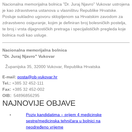
Nacionalna memorijalna bolnica "Dr. Juraj Njavro" Vukovar ustrojena
je kao zdravstvena ustanova u vlasništvu Republike Hrvatske.
Posluje sukladno ugovoru sklopljenom sa Hrvatskim zavodom za
zdravstveno osiguranje, kojim je definiran broj bolesničkih postelja,
te broj i vrsta dijagnostičkih pretraga i specijalističkih pregleda koje
bolnica nudi kao usluge.
Nacionalna memorijalna bolnica
"Dr. Juraj Njavro" Vukovar
Županijska 35, 32000 Vukovar, Republika Hrvatska
E-mail:
posta@ob-vukovar.hr
Tel.:
+385 32 452-111
Fax:
+385 32 452-002
OIB:
: 54896856295
NAJNOVIJE OBJAVE
Poziv kandidatima – prijem 4 medicinske
sestre/medicinska tehničara u bolnici na
neodređeno vrijeme