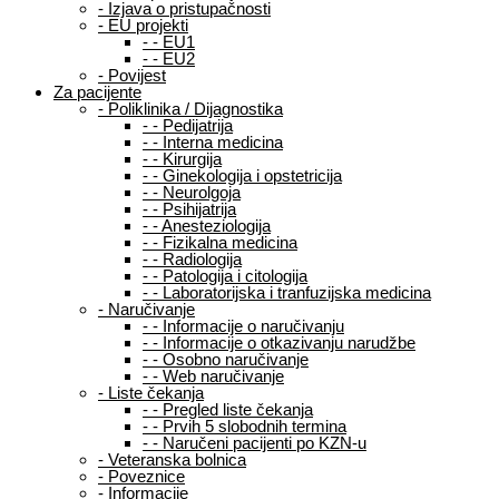
-
Izjava o pristupačnosti
-
EU projekti
-
-
EU1
-
-
EU2
-
Povijest
Za pacijente
-
Poliklinika / Dijagnostika
-
-
Pedijatrija
-
-
Interna medicina
-
-
Kirurgija
-
-
Ginekologija i opstetricija
-
-
Neurolgoja
-
-
Psihijatrija
-
-
Anesteziologija
-
-
Fizikalna medicina
-
-
Radiologija
-
-
Patologija i citologija
-
-
Laboratorijska i tranfuzijska medicina
-
Naručivanje
-
-
Informacije o naručivanju
-
-
Informacije o otkazivanju narudžbe
-
-
Osobno naručivanje
-
-
Web naručivanje
-
Liste čekanja
-
-
Pregled liste čekanja
-
-
Prvih 5 slobodnih termina
-
-
Naručeni pacijenti po KZN-u
-
Veteranska bolnica
-
Poveznice
-
Informacije