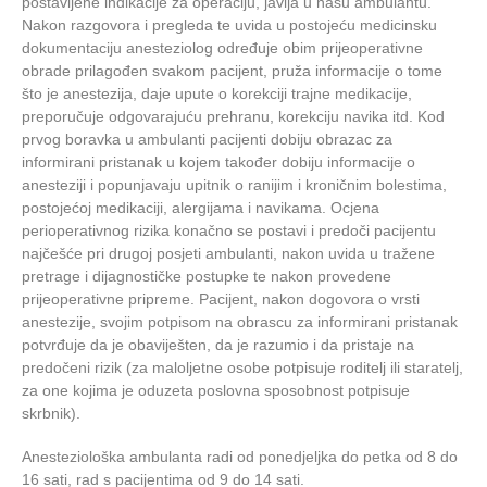
postavljene indikacije za operaciju, javlja u našu ambulantu.
Nakon razgovora i pregleda te uvida u postojeću medicinsku
dokumentaciju anesteziolog određuje obim prijeoperativne
obrade prilagođen svakom pacijent, pruža informacije o tome
što je anestezija, daje upute o korekciji trajne medikacije,
preporučuje odgovarajuću prehranu, korekciju navika itd. Kod
prvog boravka u ambulanti pacijenti dobiju obrazac za
informirani pristanak u kojem također dobiju informacije o
anesteziji i popunjavaju upitnik o ranijim i kroničnim bolestima,
postojećoj medikaciji, alergijama i navikama. Ocjena
perioperativnog rizika konačno se postavi i predoči pacijentu
najčešće pri drugoj posjeti ambulanti, nakon uvida u tražene
pretrage i dijagnostičke postupke te nakon provedene
prijeoperativne pripreme. Pacijent, nakon dogovora o vrsti
anestezije, svojim potpisom na obrascu za informirani pristanak
potvrđuje da je obaviješten, da je razumio i da pristaje na
predočeni rizik (za maloljetne osobe potpisuje roditelj ili staratelj,
za one kojima je oduzeta poslovna sposobnost potpisuje
skrbnik).
Anesteziološka ambulanta radi od ponedjeljka do petka od 8 do
16 sati, rad s pacijentima od 9 do 14 sati.