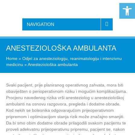
Open 
NAVIGATION
ANESTEZIOLOŠKA AMBULANTA
Home
»
Odjel za anesteziologiju, reanimatologiju i intenzivnu
medicinu
»
Anesteziološka ambulanta
Svaki pacijent, prije planiranog operativnog zahvata, mora biti
obaviješten o perioperativnom riziku i mogućim komplikacijama.
Procjenu navedenog rizika vrši anesteziolog u anesteziološkoj
ambulanti na osnovu razgovora, pregleda i dodatne obrade.
Kod nekih se bolesnika odgovarajućom prijeoperativnom
pripremom i optimizacijom stanja rizik može značajno smanjiti.
Da bi smo obim dodatne obrade prilagodili svakom pacijentu te
proveli adekvatnu prijeoperativnu pripremu, pacijent se, nakon