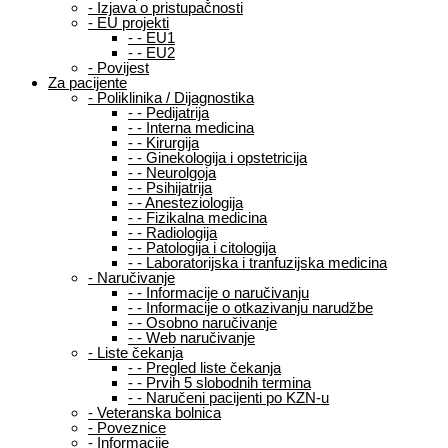
-
Izjava o pristupačnosti
-
EU projekti
-
-
EU1
-
-
EU2
-
Povijest
Za pacijente
-
Poliklinika / Dijagnostika
-
-
Pedijatrija
-
-
Interna medicina
-
-
Kirurgija
-
-
Ginekologija i opstetricija
-
-
Neurolgoja
-
-
Psihijatrija
-
-
Anesteziologija
-
-
Fizikalna medicina
-
-
Radiologija
-
-
Patologija i citologija
-
-
Laboratorijska i tranfuzijska medicina
-
Naručivanje
-
-
Informacije o naručivanju
-
-
Informacije o otkazivanju narudžbe
-
-
Osobno naručivanje
-
-
Web naručivanje
-
Liste čekanja
-
-
Pregled liste čekanja
-
-
Prvih 5 slobodnih termina
-
-
Naručeni pacijenti po KZN-u
-
Veteranska bolnica
-
Poveznice
-
Informacije