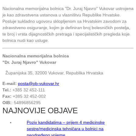
Nacionalna memorijalna bolnica "Dr. Juraj Njavro" Vukovar ustrojena
je kao zdravstvena ustanova u vlasništvu Republike Hrvatske.
Posluje sukladno ugovoru sklopljenom sa Hrvatskim zavodom za
zdravstveno osiguranje, kojim je definiran broj bolesničkih postelja,
te broj i vrsta dijagnostičkih pretraga i specijalističkih pregleda koje
bolnica nudi kao usluge.
Nacionalna memorijalna bolnica
"Dr. Juraj Njavro" Vukovar
Županijska 35, 32000 Vukovar, Republika Hrvatska
E-mail:
posta@ob-vukovar.hr
Tel.:
+385 32 452-111
Fax:
+385 32 452-002
OIB:
: 54896856295
NAJNOVIJE OBJAVE
Poziv kandidatima – prijem 4 medicinske
sestre/medicinska tehničara u bolnici na
neodređeno vrijeme