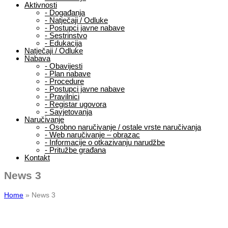
Aktivnosti
-
Događanja
-
Natječaji / Odluke
-
Postupci javne nabave
-
Sestrinstvo
-
Edukacija
Natječaji / Odluke
Nabava
-
Obavijesti
-
Plan nabave
-
Procedure
-
Postupci javne nabave
-
Pravilnici
-
Registar ugovora
-
Savjetovanja
Naručivanje
-
Osobno naručivanje / ostale vrste naručivanja
-
Web naručivanje – obrazac
-
Informacije o otkazivanju narudžbe
-
Pritužbe građana
Kontakt
News 3
Home
»
News 3