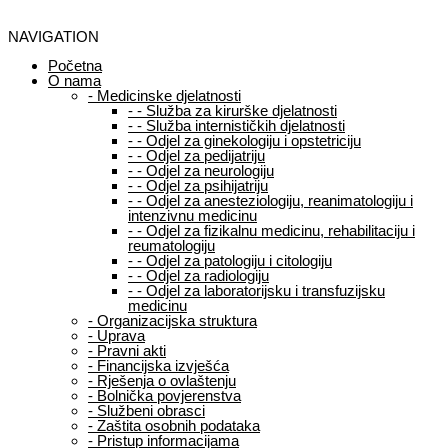
NAVIGATION
Početna
O nama
-
Medicinske djelatnosti
-
-
Služba za kirurške djelatnosti
-
-
Služba internističkih djelatnosti
-
-
Odjel za ginekologiju i opstetriciju
-
-
Odjel za pedijatriju
-
-
Odjel za neurologiju
-
-
Odjel za psihijatriju
-
-
Odjel za anesteziologiju, reanimatologiju i
intenzivnu medicinu
-
-
Odjel za fizikalnu medicinu, rehabilitaciju i
reumatologiju
-
-
Odjel za patologiju i citologiju
-
-
Odjel za radiologiju
-
-
Odjel za laboratorijsku i transfuzijsku
medicinu
-
Organizacijska struktura
-
Uprava
-
Pravni akti
-
Financijska izvješća
-
Rješenja o ovlaštenju
-
Bolnička povjerenstva
-
Službeni obrasci
-
Zaštita osobnih podataka
-
Pristup informacijama