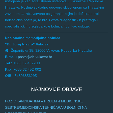
ustrojena je kao zdravstvena ustanova u vlasništvu Republike
Hrvatske. Posluje sukladno ugovoru sklopljenom sa Hrvatskim
zavodom za zdravstveno osiguranje, kojim je definiran broj
bolesničkih postelja, te broj i vrsta dijagnostičkih pretraga i
specijalističkih pregleda koje bolnica nudi kao usluge.
Nacionalna memorijalna bolnica
"Dr. Juraj Njavro" Vukovar
Županijska 35, 32000 Vukovar, Republika Hrvatska
E-mail:
posta@ob-vukovar.hr
Tel.:
+385 32 452-111
Fax:
+385 32 452-002
OIB:
: 54896856295
NAJNOVIJE OBJAVE
POZIV KANDIDATIMA – PRIJEM 4 MEDICINSKE
SESTRE/MEDICINSKA TEHNIČARA U BOLNICI NA