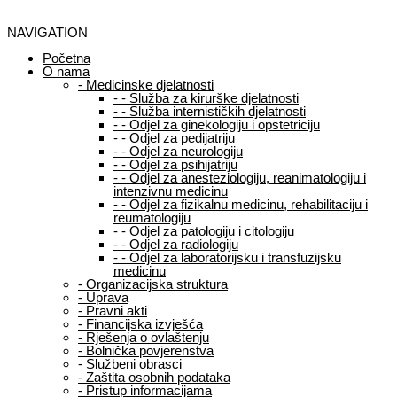
NAVIGATION
Početna
O nama
-
Medicinske djelatnosti
-
-
Služba za kirurške djelatnosti
-
-
Služba internističkih djelatnosti
-
-
Odjel za ginekologiju i opstetriciju
-
-
Odjel za pedijatriju
-
-
Odjel za neurologiju
-
-
Odjel za psihijatriju
-
-
Odjel za anesteziologiju, reanimatologiju i
intenzivnu medicinu
-
-
Odjel za fizikalnu medicinu, rehabilitaciju i
reumatologiju
-
-
Odjel za patologiju i citologiju
-
-
Odjel za radiologiju
-
-
Odjel za laboratorijsku i transfuzijsku
medicinu
-
Organizacijska struktura
-
Uprava
-
Pravni akti
-
Financijska izvješća
-
Rješenja o ovlaštenju
-
Bolnička povjerenstva
-
Službeni obrasci
-
Zaštita osobnih podataka
-
Pristup informacijama