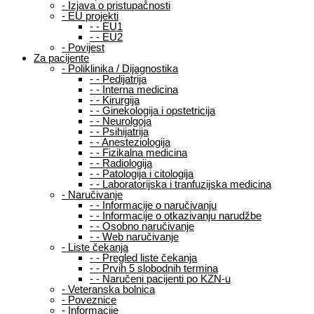
-
Izjava o pristupačnosti
-
EU projekti
-
-
EU1
-
-
EU2
-
Povijest
Za pacijente
-
Poliklinika / Dijagnostika
-
-
Pedijatrija
-
-
Interna medicina
-
-
Kirurgija
-
-
Ginekologija i opstetricija
-
-
Neurolgoja
-
-
Psihijatrija
-
-
Anesteziologija
-
-
Fizikalna medicina
-
-
Radiologija
-
-
Patologija i citologija
-
-
Laboratorijska i tranfuzijska medicina
-
Naručivanje
-
-
Informacije o naručivanju
-
-
Informacije o otkazivanju narudžbe
-
-
Osobno naručivanje
-
-
Web naručivanje
-
Liste čekanja
-
-
Pregled liste čekanja
-
-
Prvih 5 slobodnih termina
-
-
Naručeni pacijenti po KZN-u
-
Veteranska bolnica
-
Poveznice
-
Informacije