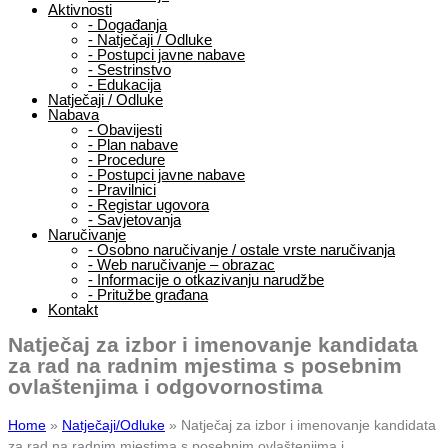
Aktivnosti
-
Događanja
-
Natječaji / Odluke
-
Postupci javne nabave
-
Sestrinstvo
-
Edukacija
Natječaji / Odluke
Nabava
-
Obavijesti
-
Plan nabave
-
Procedure
-
Postupci javne nabave
-
Pravilnici
-
Registar ugovora
-
Savjetovanja
Naručivanje
-
Osobno naručivanje / ostale vrste naručivanja
-
Web naručivanje – obrazac
-
Informacije o otkazivanju narudžbe
-
Pritužbe građana
Kontakt
Natječaj za izbor i imenovanje kandidata
za rad na radnim mjestima s posebnim
ovlaštenjima i odgovornostima
Home
»
Natječaji/Odluke
»
Natječaj za izbor i imenovanje kandidata
za rad na radnim mjestima s posebnim ovlaštenjima i