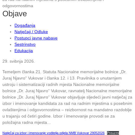
odgovornostima
Objave
Događanja
Natječaji / Odluke
Postupci javne nabave
Sestrinstvo
Edukacija
29. svibnja 2026.
Temeljem članka 21. Statuta Nacionalne memorijalne bolnice „Dr.
Juraj Njavro“ Vukovar i članka 12. i 13. Pravilnika o unutarnjem
ustroju i sistematizaciji radnih mjesta Nacionalne memorijalne
bolnice „Dr. Juraj Njavro“ Vukovar, ravnatelj Nacionalne memorijalne
bolnice „Dr. Juraj Njavro“ Vukovar objavljuje sljedeći javni natječaj za
izbor i imenovanje kandidata za rad na radnim mjestima s posebnim
ovlaštenjima i odgovornostima – reizbornost na mandatno razdoblje
u trajanju od četiri godine. Izbor i imenovanje provodi se za
položajna radna mjesta…
Natječaj za izbor i imenovanje voditelja odjela NMB Vukovar 29052026
Preuzmi