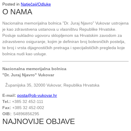
Posted in
Natječaji/Odluke
O NAMA
Nacionalna memorijalna bolnica "Dr. Juraj Njavro" Vukovar ustrojena
je kao zdravstvena ustanova u vlasništvu Republike Hrvatske.
Posluje sukladno ugovoru sklopljenom sa Hrvatskim zavodom za
zdravstveno osiguranje, kojim je definiran broj bolesničkih postelja,
te broj i vrsta dijagnostičkih pretraga i specijalističkih pregleda koje
bolnica nudi kao usluge.
Nacionalna memorijalna bolnica
"Dr. Juraj Njavro" Vukovar
Županijska 35, 32000 Vukovar, Republika Hrvatska
E-mail:
posta@ob-vukovar.hr
Tel.:
+385 32 452-111
Fax:
+385 32 452-002
OIB:
: 54896856295
NAJNOVIJE OBJAVE