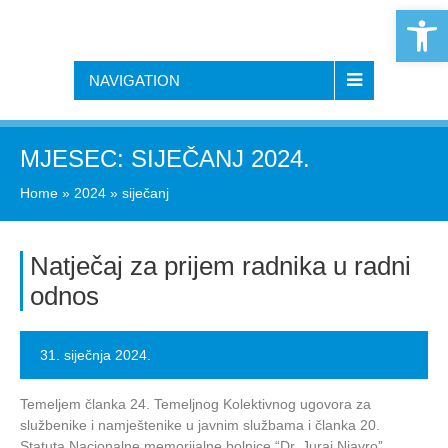
Open 
NAVIGATION
MJESEC:
SIJEČANJ 2024.
Home
»
2024
»
siječanj
Natječaj za prijem radnika u radni
odnos
31. siječnja 2024.
Temeljem članka 24. Temeljnog Kolektivnog ugovora za
službenike i namještenike u javnim službama i članka 20.
Statuta Nacionalne memorijalne bolnice “Dr. Juraj Njavro”