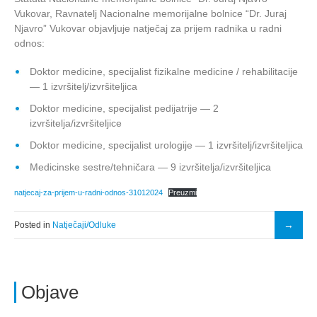
Vukovar, Ravnatelj Nacionalne memorijalne bolnice “Dr. Juraj
Njavro” Vukovar objavljuje natječaj za prijem radnika u radni
odnos:
Doktor medicine, specijalist fizikalne medicine / rehabilitacije
— 1 izvršitelj/izvršiteljica
Doktor medicine, specijalist pedijatrije — 2
izvršitelja/izvršiteljice
Doktor medicine, specijalist urologije — 1 izvršitelj/izvršiteljica
Medicinske sestre/tehničara — 9 izvršitelja/izvršiteljica
natjecaj-za-prijem-u-radni-odnos-31012024
Preuzmi
Posted in
Natječaji/Odluke
Objave