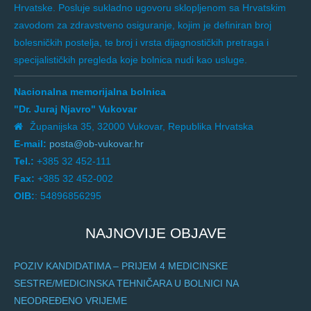
Hrvatske. Posluje sukladno ugovoru sklopljenom sa Hrvatskim
zavodom za zdravstveno osiguranje, kojim je definiran broj
bolesničkih postelja, te broj i vrsta dijagnostičkih pretraga i
specijalističkih pregleda koje bolnica nudi kao usluge.
Nacionalna memorijalna bolnica
"Dr. Juraj Njavro" Vukovar
Županijska 35, 32000 Vukovar, Republika Hrvatska
E-mail:
posta@ob-vukovar.hr
Tel.:
+385 32 452-111
Fax:
+385 32 452-002
OIB:
: 54896856295
NAJNOVIJE OBJAVE
POZIV KANDIDATIMA – PRIJEM 4 MEDICINSKE
SESTRE/MEDICINSKA TEHNIČARA U BOLNICI NA
NEODREĐENO VRIJEME