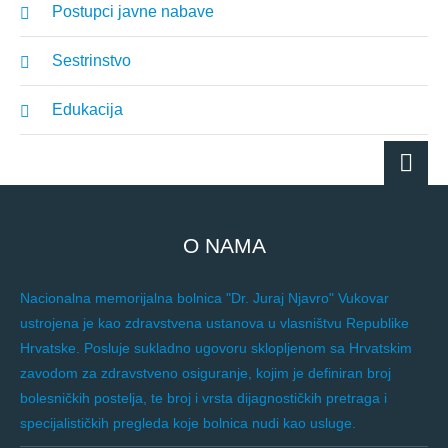
Postupci javne nabave
Sestrinstvo
Edukacija
O NAMA
Nacionalna memorijalna bolnica "Dr. Juraj Njavro" Vukovar
ustrojena je kao zdravstvena ustanova u vlasništvu Republike
Hrvatske. Posluje sukladno ugovoru sklopljenom sa Hrvatskim
zavodom za zdravstveno osiguranje, kojim je definiran broj
bolesničkih postelja, te broj i vrsta dijagnostičkih pretraga i
specijalističkih pregleda koje bolnica nudi kao usluge.