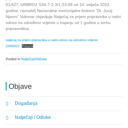
01/427, URBROJ: 534-7-2-3/1-23-08 od 24. veljače 2023.
godine, ravnatelj Nacionalne memorijalne bolnice “Dr. Juraj
Njavro” Vukovar objavljuje Natječaj za prijem pripravnika u radni
odnos na određeno vrijeme u trajanju od 1 godine u svrhu
pripravništva…
natjecaj-za-prijem-pripravnika-u-radni-odnos-na-odredeno-vrijeme-
22092023
Preuzmi
Posted in
Natječaji/Odluke
Objave
Događanja
Natječaji / Odluke