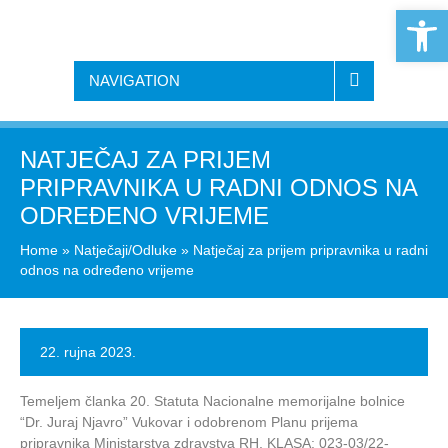
Open 
NAVIGATION
NATJEČAJ ZA PRIJEM
PRIPRAVNIKA U RADNI ODNOS NA
ODREĐENO VRIJEME
Home
»
Natječaji/Odluke
»
Natječaj za prijem pripravnika u radni
odnos na određeno vrijeme
22. rujna 2023.
Temeljem članka 20. Statuta Nacionalne memorijalne bolnice
“Dr. Juraj Njavro” Vukovar i odobrenom Planu prijema
pripravnika Ministarstva zdravstva RH, KLASA: 023-03/22-