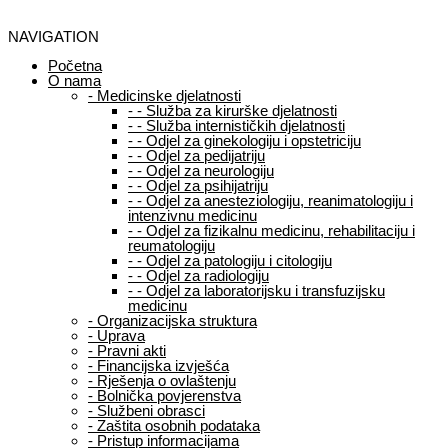
NAVIGATION
Početna
O nama
-
Medicinske djelatnosti
-
-
Služba za kirurške djelatnosti
-
-
Služba internističkih djelatnosti
-
-
Odjel za ginekologiju i opstetriciju
-
-
Odjel za pedijatriju
-
-
Odjel za neurologiju
-
-
Odjel za psihijatriju
-
-
Odjel za anesteziologiju, reanimatologiju i
intenzivnu medicinu
-
-
Odjel za fizikalnu medicinu, rehabilitaciju i
reumatologiju
-
-
Odjel za patologiju i citologiju
-
-
Odjel za radiologiju
-
-
Odjel za laboratorijsku i transfuzijsku
medicinu
-
Organizacijska struktura
-
Uprava
-
Pravni akti
-
Financijska izvješća
-
Rješenja o ovlaštenju
-
Bolnička povjerenstva
-
Službeni obrasci
-
Zaštita osobnih podataka
-
Pristup informacijama