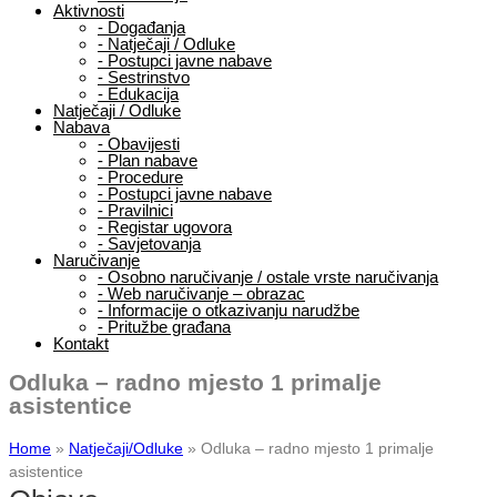
Aktivnosti
-
Događanja
-
Natječaji / Odluke
-
Postupci javne nabave
-
Sestrinstvo
-
Edukacija
Natječaji / Odluke
Nabava
-
Obavijesti
-
Plan nabave
-
Procedure
-
Postupci javne nabave
-
Pravilnici
-
Registar ugovora
-
Savjetovanja
Naručivanje
-
Osobno naručivanje / ostale vrste naručivanja
-
Web naručivanje – obrazac
-
Informacije o otkazivanju narudžbe
-
Pritužbe građana
Kontakt
Odluka – radno mjesto 1 primalje
asistentice
Home
»
Natječaji/Odluke
»
Odluka – radno mjesto 1 primalje
asistentice