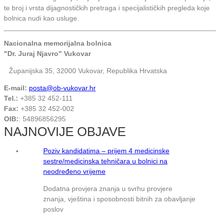
te broj i vrsta dijagnostičkih pretraga i specijalističkih pregleda koje
bolnica nudi kao usluge.
Nacionalna memorijalna bolnica
"Dr. Juraj Njavro" Vukovar
Županijska 35, 32000 Vukovar, Republika Hrvatska
E-mail:
posta@ob-vukovar.hr
Tel.:
+385 32 452-111
Fax:
+385 32 452-002
OIB:
: 54896856295
NAJNOVIJE OBJAVE
Poziv kandidatima – prijem 4 medicinske
sestre/medicinska tehničara u bolnici na
neodređeno vrijeme
Dodatna provjera znanja u svrhu provjere
znanja, vještina i sposobnosti bitnih za obavljanje
poslov