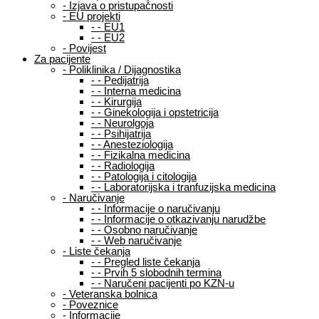
-
Izjava o pristupačnosti
-
EU projekti
-
-
EU1
-
-
EU2
-
Povijest
Za pacijente
-
Poliklinika / Dijagnostika
-
-
Pedijatrija
-
-
Interna medicina
-
-
Kirurgija
-
-
Ginekologija i opstetricija
-
-
Neurolgoja
-
-
Psihijatrija
-
-
Anesteziologija
-
-
Fizikalna medicina
-
-
Radiologija
-
-
Patologija i citologija
-
-
Laboratorijska i tranfuzijska medicina
-
Naručivanje
-
-
Informacije o naručivanju
-
-
Informacije o otkazivanju narudžbe
-
-
Osobno naručivanje
-
-
Web naručivanje
-
Liste čekanja
-
-
Pregled liste čekanja
-
-
Prvih 5 slobodnih termina
-
-
Naručeni pacijenti po KZN-u
-
Veteranska bolnica
-
Poveznice
-
Informacije