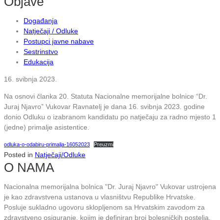
Objave
Događanja
Natječaji / Odluke
Postupci javne nabave
Sestrinstvo
Edukacija
16. svibnja 2023.
Na osnovi članka 20. Statuta Nacionalne memorijalne bolnice “Dr.
Juraj Njavro” Vukovar Ravnatelj je dana 16. svibnja 2023. godine
donio Odluku o izabranom kandidatu po natječaju za radno mjesto 1
(jedne) primalje asistentice.
odluka-o-odabiru-primalja-16052023
Preuzmi
Posted in
Natječaji/Odluke
O NAMA
Nacionalna memorijalna bolnica "Dr. Juraj Njavro" Vukovar ustrojena
je kao zdravstvena ustanova u vlasništvu Republike Hrvatske.
Posluje sukladno ugovoru sklopljenom sa Hrvatskim zavodom za
zdravstveno osiguranje, kojim je definiran broj bolesničkih postelja,