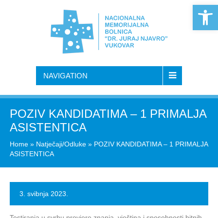
Open 
NAVIGATION
POZIV KANDIDATIMA – 1 PRIMALJA
ASISTENTICA
Home
»
Natječaji/Odluke
»
POZIV KANDIDATIMA – 1 PRIMALJA
ASISTENTICA
3. svibnja 2023.
Testiranja u svrhu provjere znanja, vještina i sposobnosti bitnih