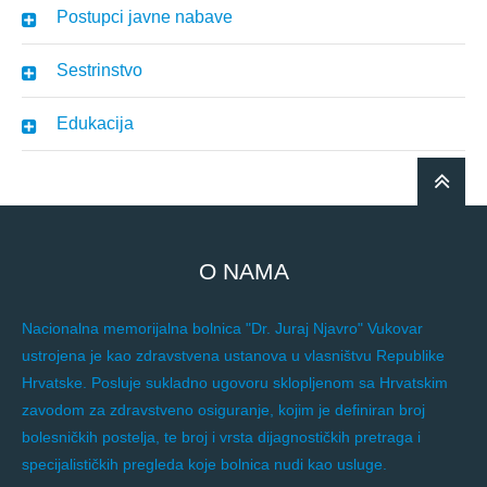
Postupci javne nabave
Sestrinstvo
Edukacija
O NAMA
Nacionalna memorijalna bolnica "Dr. Juraj Njavro" Vukovar
ustrojena je kao zdravstvena ustanova u vlasništvu Republike
Hrvatske. Posluje sukladno ugovoru sklopljenom sa Hrvatskim
zavodom za zdravstveno osiguranje, kojim je definiran broj
bolesničkih postelja, te broj i vrsta dijagnostičkih pretraga i
specijalističkih pregleda koje bolnica nudi kao usluge.