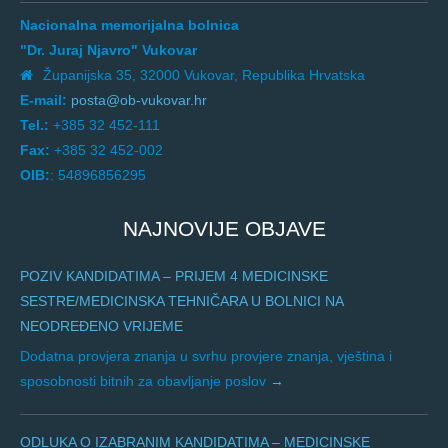
Nacionalna memorijalna bolnica
"Dr. Juraj Njavro" Vukovar
Županijska 35, 32000 Vukovar, Republika Hrvatska
E-mail:
posta@ob-vukovar.hr
Tel.:
+385 32 452-111
Fax:
+385 32 452-002
OIB:
: 54896856295
NAJNOVIJE OBJAVE
POZIV KANDIDATIMA – PRIJEM 4 MEDICINSKE
SESTRE/MEDICINSKA TEHNIČARA U BOLNICI NA
NEODREĐENO VRIJEME
Dodatna provjera znanja u svrhu provjere znanja, vještina i
sposobnosti bitnih za obavljanje poslov
ODLUKA O IZABRANIM KANDIDATIMA – MEDICINSKE