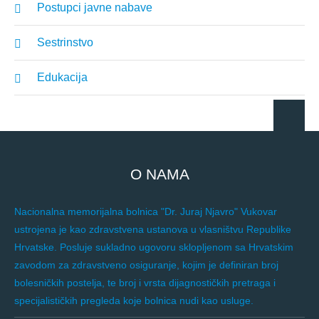
Postupci javne nabave
Sestrinstvo
Edukacija
O NAMA
Nacionalna memorijalna bolnica "Dr. Juraj Njavro" Vukovar
ustrojena je kao zdravstvena ustanova u vlasništvu Republike
Hrvatske. Posluje sukladno ugovoru sklopljenom sa Hrvatskim
zavodom za zdravstveno osiguranje, kojim je definiran broj
bolesničkih postelja, te broj i vrsta dijagnostičkih pretraga i
specijalističkih pregleda koje bolnica nudi kao usluge.