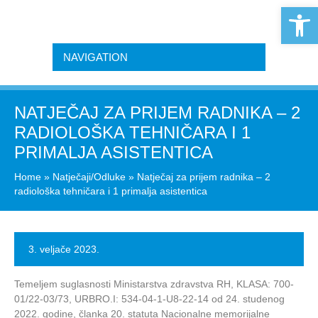
Open 
NAVIGATION
NATJEČAJ ZA PRIJEM RADNIKA – 2
RADIOLOŠKA TEHNIČARA I 1
PRIMALJA ASISTENTICA
Home
»
Natječaji/Odluke
»
Natječaj za prijem radnika – 2
radiološka tehničara i 1 primalja asistentica
3. veljače 2023.
Temeljem suglasnosti Ministarstva zdravstva RH, KLASA: 700-
01/22-03/73, URBRO.I: 534-04-1-U8-22-14 od 24. studenog
2022. godine, članka 20. statuta Nacionalne memorijalne