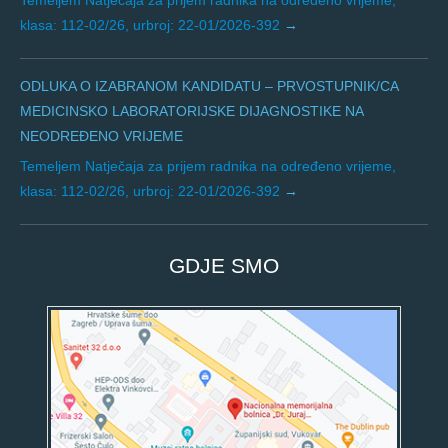
Temeljem Natječaja za prijem radnika na određeno vrijeme,
klasa: 112-02/26, urbroj: 22-01/2026-392
ODLUKA O IZABRANOM KANDIDATU – PRVOSTUPNIK/CA
MEDICINSKO LABORATORIJSKE DIJAGNOSTIKE NA
NEODREĐENO VRIJEME
Temeljem Natječaja za prijem radnika na određeno vrijeme,
klasa: 112-02/26, urbroj: 22-01/2026-392
GDJE SMO