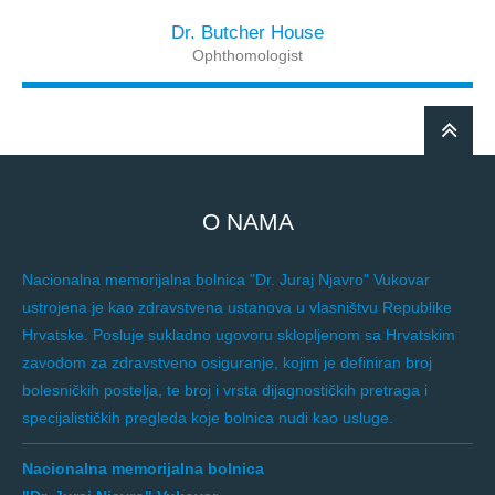
Dr. Butcher House
Ophthomologist
O NAMA
Nacionalna memorijalna bolnica "Dr. Juraj Njavro" Vukovar
ustrojena je kao zdravstvena ustanova u vlasništvu Republike
Hrvatske. Posluje sukladno ugovoru sklopljenom sa Hrvatskim
zavodom za zdravstveno osiguranje, kojim je definiran broj
bolesničkih postelja, te broj i vrsta dijagnostičkih pretraga i
specijalističkih pregleda koje bolnica nudi kao usluge.
Nacionalna memorijalna bolnica