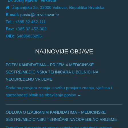
"Dr. Juraj Njavro" Vukovar
Županijska 35, 32000 Vukovar, Republika Hrvatska
E-mail:
posta@ob-vukovar.hr
Tel.:
+385 32 452-111
Fax:
+385 32 452-002
OIB:
: 54896856295
NAJNOVIJE OBJAVE
POZIV KANDIDATIMA – PRIJEM 4 MEDICINSKE
SESTRE/MEDICINSKA TEHNIČARA U BOLNICI NA
NEODREĐENO VRIJEME
Dodatna provjera znanja u svrhu provjere znanja, vještina i
sposobnosti bitnih za obavljanje poslov
ODLUKA O IZABRANIM KANDIDATIMA – MEDICINSKE
SESTRE/MEDICINSKI TEHNIČARI NA ODREĐENO VRIJEME