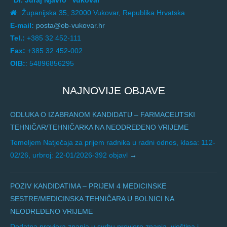
"Dr. Juraj Njavro" Vukovar
Županijska 35, 32000 Vukovar, Republika Hrvatska
E-mail:
posta@ob-vukovar.hr
Tel.:
+385 32 452-111
Fax:
+385 32 452-002
OIB:
: 54896856295
NAJNOVIJE OBJAVE
ODLUKA O IZABRANOM KANDIDATU – FARMACEUTSKI
TEHNIČAR/TEHNIČARKA NA NEODREĐENO VRIJEME
Temeljem Natječaja za prijem radnika u radni odnos, klasa: 112-
02/26, urbroj: 22-01/2026-392 objavl
POZIV KANDIDATIMA – PRIJEM 4 MEDICINSKE
SESTRE/MEDICINSKA TEHNIČARA U BOLNICI NA
NEODREĐENO VRIJEME
Dodatna provjera znanja u svrhu provjere znanja, vještina i