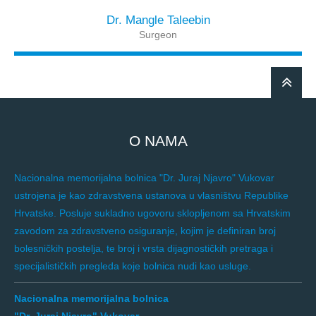
Dr. Mangle Taleebin
Surgeon
O NAMA
Nacionalna memorijalna bolnica "Dr. Juraj Njavro" Vukovar
ustrojena je kao zdravstvena ustanova u vlasništvu Republike
Hrvatske. Posluje sukladno ugovoru sklopljenom sa Hrvatskim
zavodom za zdravstveno osiguranje, kojim je definiran broj
bolesničkih postelja, te broj i vrsta dijagnostičkih pretraga i
specijalističkih pregleda koje bolnica nudi kao usluge.
Nacionalna memorijalna bolnica