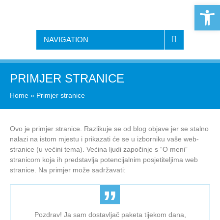
Open 
NAVIGATION
PRIMJER STRANICE
Home
»
Primjer stranice
Ovo je primjer stranice. Razlikuje se od blog objave jer se stalno
nalazi na istom mjestu i prikazati će se u izborniku vaše web-
stranice (u većini tema). Većina ljudi započinje s “O meni”
stranicom koja ih predstavlja potencijalnim posjetiteljima web
stranice. Na primjer može sadržavati:
Pozdrav! Ja sam dostavljač paketa tijekom dana,