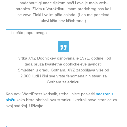
nadahnuti glumac tijekom noći i ovo je moja web-
stranica. Živim u Varaždinu, imam predobrog psa koji
se zove Floki i volim piña colada. (I da me ponekad
ulovi kiša bez kišobrana.)
…ili nešto poput ovoga:
Tvrtka XYZ Doohickey osnovana je 1971. godine i od
tada pruža kvalitetne doohickejeve javnosti.
Smješten u gradu Gotham, XYZ zapošljava više od
2.000 ljudi i čini sve vrste fenomenalnih stvari za
Gotham zajednicu.
Kao novi WordPress korisnik, trebali biste posjetiti
nadzornu
ploču
kako biste obrisali ovu stranicu i kreirali nove stranice za
svoj sadržaj. Uživajte!