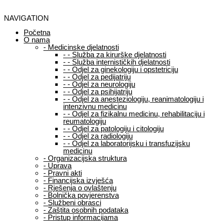
NAVIGATION
Početna
O nama
-
Medicinske djelatnosti
-
-
Služba za kirurške djelatnosti
-
-
Služba internističkih djelatnosti
-
-
Odjel za ginekologiju i opstetriciju
-
-
Odjel za pedijatriju
-
-
Odjel za neurologiju
-
-
Odjel za psihijatriju
-
-
Odjel za anesteziologiju, reanimatologiju i
intenzivnu medicinu
-
-
Odjel za fizikalnu medicinu, rehabilitaciju i
reumatologiju
-
-
Odjel za patologiju i citologiju
-
-
Odjel za radiologiju
-
-
Odjel za laboratorijsku i transfuzijsku
medicinu
-
Organizacijska struktura
-
Uprava
-
Pravni akti
-
Financijska izvješća
-
Rješenja o ovlaštenju
-
Bolnička povjerenstva
-
Službeni obrasci
-
Zaštita osobnih podataka
-
Pristup informacijama