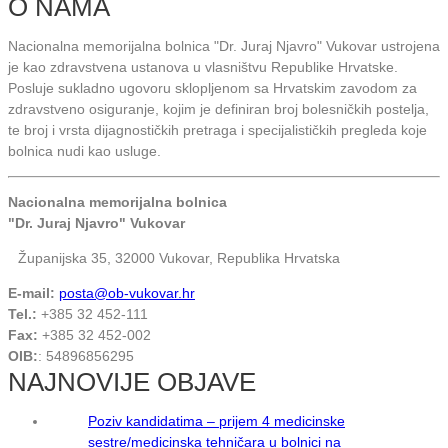
O NAMA
Nacionalna memorijalna bolnica "Dr. Juraj Njavro" Vukovar ustrojena
je kao zdravstvena ustanova u vlasništvu Republike Hrvatske.
Posluje sukladno ugovoru sklopljenom sa Hrvatskim zavodom za
zdravstveno osiguranje, kojim je definiran broj bolesničkih postelja,
te broj i vrsta dijagnostičkih pretraga i specijalističkih pregleda koje
bolnica nudi kao usluge.
Nacionalna memorijalna bolnica
"Dr. Juraj Njavro" Vukovar
Županijska 35, 32000 Vukovar, Republika Hrvatska
E-mail:
posta@ob-vukovar.hr
Tel.:
+385 32 452-111
Fax:
+385 32 452-002
OIB:
: 54896856295
NAJNOVIJE OBJAVE
Poziv kandidatima – prijem 4 medicinske
sestre/medicinska tehničara u bolnici na