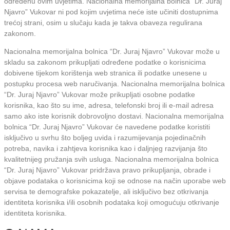
određenu ovim uvjetima. Nacionalna memorijalna bolnica “Dr. Juraj
Njavro” Vukovar ni pod kojim uvjetima neće iste učiniti dostupnima
trećoj strani, osim u slučaju kada je takva obaveza regulirana
zakonom.
Nacionalna memorijalna bolnica “Dr. Juraj Njavro” Vukovar može u
skladu sa zakonom prikupljati određene podatke o korisnicima
dobivene tijekom korištenja web stranica ili podatke unesene u
postupku procesa web naručivanja. Nacionalna memorijalna bolnica
“Dr. Juraj Njavro” Vukovar može prikupljati osobne podatke
korisnika, kao što su ime, adresa, telefonski broj ili e-mail adresa
samo ako iste korisnik dobrovoljno dostavi. Nacionalna memorijalna
bolnica “Dr. Juraj Njavro” Vukovar će navedene podatke koristiti
isključivo u svrhu što boljeg uvida i razumijevanja pojedinačnih
potreba, navika i zahtjeva korisnika kao i daljnjeg razvijanja što
kvalitetnijeg pružanja svih usluga. Nacionalna memorijalna bolnica
“Dr. Juraj Njavro” Vukovar pridržava pravo prikupljanja, obrade i
objave podataka o korisnicima koji se odnose na način uporabe web
servisa te demografske pokazatelje, ali isključivo bez otkrivanja
identiteta korisnika i/ili osobnih podataka koji omogućuju otkrivanje
identiteta korisnika.