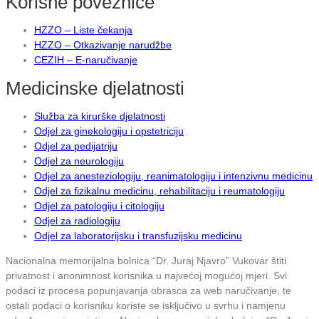
Korisne poveznice
HZZO – Liste čekanja
HZZO – Otkazivanje narudžbe
CEZIH – E-naručivanje
Medicinske djelatnosti
Služba za kirurške djelatnosti
Odjel za ginekologiju i opstetriciju
Odjel za pedijatriju
Odjel za neurologiju
Odjel za anesteziologiju, reanimatologiju i intenzivnu medicinu
Odjel za fizikalnu medicinu, rehabilitaciju i reumatologiju
Odjel za patologiju i citologiju
Odjel za radiologiju
Odjel za laboratorijsku i transfuzijsku medicinu
Nacionalna memorijalna bolnica “Dr. Juraj Njavro” Vukovar štiti
privatnost i anonimnost korisnika u najvećoj mogućoj mjeri. Svi
podaci iz procesa popunjavanja obrasca za web naručivanje, te
ostali podaci o korisniku koriste se isključivo u svrhu i namjenu