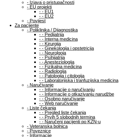
-
Izjava o pristupačnosti
-
EU projekti
-
-
EU1
-
-
EU2
-
Povijest
Za pacijente
-
Poliklinika / Dijagnostika
-
-
Pedijatrija
-
-
Interna medicina
-
-
Kirurgija
-
-
Ginekologija i opstetricija
-
-
Neurolgoja
-
-
Psihijatrija
-
-
Anesteziologija
-
-
Fizikalna medicina
-
-
Radiologija
-
-
Patologija i citologija
-
-
Laboratorijska i tranfuzijska medicina
-
Naručivanje
-
-
Informacije o naručivanju
-
-
Informacije o otkazivanju narudžbe
-
-
Osobno naručivanje
-
-
Web naručivanje
-
Liste čekanja
-
-
Pregled liste čekanja
-
-
Prvih 5 slobodnih termina
-
-
Naručeni pacijenti po KZN-u
-
Veteranska bolnica
-
Poveznice
-
Informacije