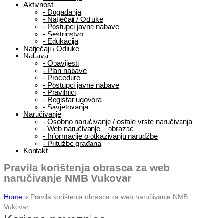
Aktivnosti
-
Događanja
-
Natječaji / Odluke
-
Postupci javne nabave
-
Sestrinstvo
-
Edukacija
Natječaji / Odluke
Nabava
-
Obavijesti
-
Plan nabave
-
Procedure
-
Postupci javne nabave
-
Pravilnici
-
Registar ugovora
-
Savjetovanja
Naručivanje
-
Osobno naručivanje / ostale vrste naručivanja
-
Web naručivanje – obrazac
-
Informacije o otkazivanju narudžbe
-
Pritužbe građana
Kontakt
Pravila korištenja obrasca za web
naručivanje NMB Vukovar
Home
»
Pravila korištenja obrasca za web naručivanje NMB
Vukovar