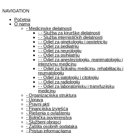
NAVIGATION
Početna
O nama
-
Medicinske djelatnosti
-
-
Služba za kirurške djelatnosti
-
-
Služba internističkih djelatnosti
-
-
Odjel za ginekologiju i opstetriciju
-
-
Odjel za pedijatriju
-
-
Odjel za neurologiju
-
-
Odjel za psihijatriju
-
-
Odjel za anesteziologiju, reanimatologiju i
intenzivnu medicinu
-
-
Odjel za fizikalnu medicinu, rehabilitaciju i
reumatologiju
-
-
Odjel za patologiju i citologiju
-
-
Odjel za radiologiju
-
-
Odjel za laboratorijsku i transfuzijsku
medicinu
-
Organizacijska struktura
-
Uprava
-
Pravni akti
-
Financijska izvješća
-
Rješenja o ovlaštenju
-
Bolnička povjerenstva
-
Službeni obrasci
-
Zaštita osobnih podataka
-
Pristup informacijama