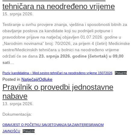
tehničara na neodređeno vrijeme
15. srpnja 2026.
Testiranje u svrhu provjere znanja, vještina i sposobnosti bitnih za
obavljanje poslova za kandidate koji su podnijeli potpune i
pravodobne prijave na natječaj objavljen 01.07.2026. godine u
„Narodnim novinama“ broj: 70/2026, za prijem 4 (četiri) Medicinske
sestre/Medicinskih tehničara u bolnici na neodređeno vrijeme
održati će se dana
23. srpnja 2026. godine (četvrtak) u 09,00
sati
…
Poziv kandidatima – Med.sestre-tehničari na neodređeno vrijeme 15072026
Preuzmi
Posted in
Natječaji/Odluke
Pravilnik o provedbi jednostavne
nabave
13. srpnja 2026.
Dokumentacija:
OBAVIJEST O POČETKU SAVJETOVANJA SA ZAINTERESIRANOM
JAVNOŠĆU
Preuzmi