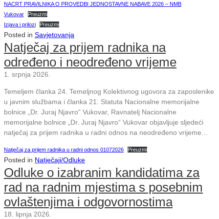
NACRT PRAVILNIKA O PROVEDBI JEDNOSTAVNE NABAVE 2026 – NMB
Vukovar
Preuzmi
Izjava i prilozi
Preuzmi
Posted in
Savjetovanja
Natječaj za prijem radnika na
određeno i neodređeno vrijeme
1. srpnja 2026.
Temeljem članka 24. Temeljnog Kolektivnog ugovora za zaposlenike
u javnim službama i članka 21. Statuta Nacionalne memorijalne
bolnice „Dr. Juraj Njavro“ Vukovar, Ravnatelj Nacionalne
memorijalne bolnice „Dr. Juraj Njavro“ Vukovar objavljuje sljedeći
natječaj za prijem radnika u radni odnos na neodređeno vrijeme…
Natječaj za prijem radnika u radni odnos 01072026
Preuzmi
Posted in
Natječaji/Odluke
Odluke o izabranim kandidatima za
rad na radnim mjestima s posebnim
ovlaštenjima i odgovornostima
18. lipnja 2026.