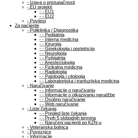
-
Izjava o pristupačnosti
-
EU projekti
-
-
EU1
-
-
EU2
-
Povijest
Za pacijente
-
Poliklinika / Dijagnostika
-
-
Pedijatrija
-
-
Interna medicina
-
-
Kirurgija
-
-
Ginekologija i opstetricija
-
-
Neurolgoja
-
-
Psihijatrija
-
-
Anesteziologija
-
-
Fizikalna medicina
-
-
Radiologija
-
-
Patologija i citologija
-
-
Laboratorijska i tranfuzijska medicina
-
Naručivanje
-
-
Informacije o naručivanju
-
-
Informacije o otkazivanju narudžbe
-
-
Osobno naručivanje
-
-
Web naručivanje
-
Liste čekanja
-
-
Pregled liste čekanja
-
-
Prvih 5 slobodnih termina
-
-
Naručeni pacijenti po KZN-u
-
Veteranska bolnica
-
Poveznice
-
Informacije