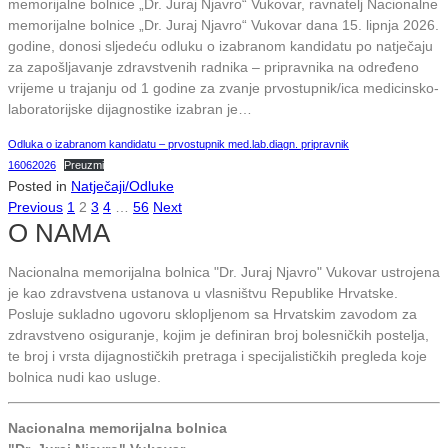
memorijalne bolnice „Dr. Juraj Njavro“ Vukovar, ravnatelj Nacionalne
memorijalne bolnice „Dr. Juraj Njavro“ Vukovar dana 15. lipnja 2026.
godine, donosi sljedeću odluku o izabranom kandidatu po natječaju
za zapošljavanje zdravstvenih radnika – pripravnika na određeno
vrijeme u trajanju od 1 godine za zvanje prvostupnik/ica medicinsko-
laboratorijske dijagnostike izabran je…
Odluka o izabranom kandidatu – prvostupnik med.lab.diagn. pripravnik
16062026
Preuzmi
Posted in
Natječaji/Odluke
Previous
1
2
3
4
…
56
Next
O NAMA
Nacionalna memorijalna bolnica "Dr. Juraj Njavro" Vukovar ustrojena
je kao zdravstvena ustanova u vlasništvu Republike Hrvatske.
Posluje sukladno ugovoru sklopljenom sa Hrvatskim zavodom za
zdravstveno osiguranje, kojim je definiran broj bolesničkih postelja,
te broj i vrsta dijagnostičkih pretraga i specijalističkih pregleda koje
bolnica nudi kao usluge.
Nacionalna memorijalna bolnica