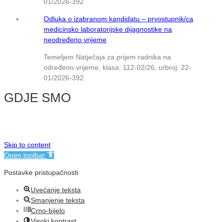
01/2026-392
Odluka o izabranom kandidatu – prvostupnik/ca
medicinsko laboratorijske dijagnostike na
neodređeno vrijeme
Temeljem Natječaja za prijem radnika na
određeno vrijeme, klasa: 112-02/26, urbroj: 22-
01/2026-392
GDJE SMO
© NMB Vukovar
Skip to content
Open toolbar
Postavke pristupačnosti
Uvećanje teksta
Smanjenje teksta
Crno-bijelo
Visoki kontrast