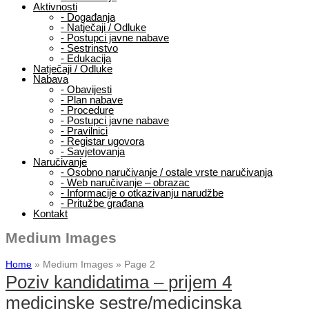
Aktivnosti
-
Događanja
-
Natječaji / Odluke
-
Postupci javne nabave
-
Sestrinstvo
-
Edukacija
Natječaji / Odluke
Nabava
-
Obavijesti
-
Plan nabave
-
Procedure
-
Postupci javne nabave
-
Pravilnici
-
Registar ugovora
-
Savjetovanja
Naručivanje
-
Osobno naručivanje / ostale vrste naručivanja
-
Web naručivanje – obrazac
-
Informacije o otkazivanju narudžbe
-
Pritužbe građana
Kontakt
Medium Images
Home
»
Medium Images
» Page 2
Poziv kandidatima – prijem 4
medicinske sestre/medicinska