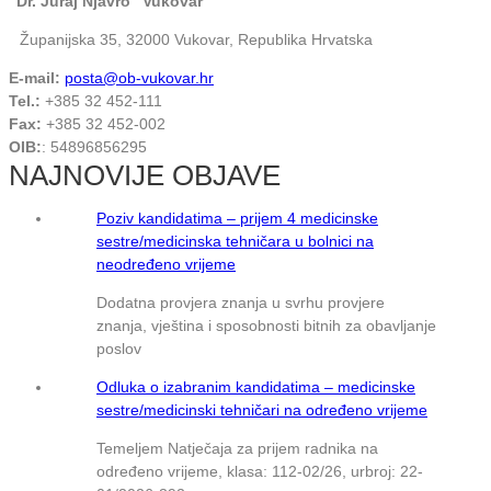
"Dr. Juraj Njavro" Vukovar
Županijska 35, 32000 Vukovar, Republika Hrvatska
E-mail:
posta@ob-vukovar.hr
Tel.:
+385 32 452-111
Fax:
+385 32 452-002
OIB:
: 54896856295
NAJNOVIJE OBJAVE
Poziv kandidatima – prijem 4 medicinske
sestre/medicinska tehničara u bolnici na
neodređeno vrijeme
Dodatna provjera znanja u svrhu provjere
znanja, vještina i sposobnosti bitnih za obavljanje
poslov
Odluka o izabranim kandidatima – medicinske
sestre/medicinski tehničari na određeno vrijeme
Temeljem Natječaja za prijem radnika na
određeno vrijeme, klasa: 112-02/26, urbroj: 22-