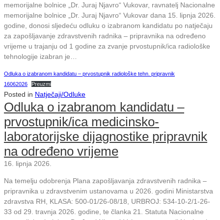
memorijalne bolnice „Dr. Juraj Njavro“ Vukovar, ravnatelj Nacionalne
memorijalne bolnice „Dr. Juraj Njavro“ Vukovar dana 15. lipnja 2026.
godine, donosi sljedeću odluku o izabranom kandidatu po natječaju
za zapošljavanje zdravstvenih radnika – pripravnika na određeno
vrijeme u trajanju od 1 godine za zvanje prvostupnik/ica radiološke
tehnologije izabran je…
Odluka o izabranom kandidatu – prvostupnik radiološke tehn. pripravnik
16062026
Preuzmi
Posted in
Natječaji/Odluke
Odluka o izabranom kandidatu –
prvostupnik/ica medicinsko-
laboratorijske dijagnostike pripravnik
na određeno vrijeme
16. lipnja 2026.
Na temelju odobrenja Plana zapošljavanja zdravstvenih radnika –
pripravnika u zdravstvenim ustanovama u 2026. godini Ministarstva
zdravstva RH, KLASA: 500-01/26-08/18, URBROJ: 534-10-2/1-26-
33 od 29. travnja 2026. godine, te članka 21. Statuta Nacionalne