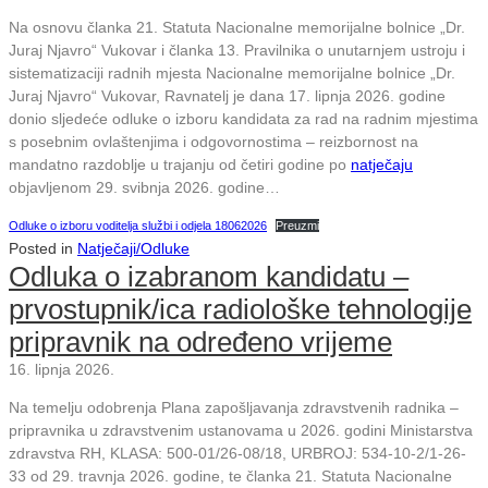
Na osnovu članka 21. Statuta Nacionalne memorijalne bolnice „Dr.
Juraj Njavro“ Vukovar i članka 13. Pravilnika o unutarnjem ustroju i
sistematizaciji radnih mjesta Nacionalne memorijalne bolnice „Dr.
Juraj Njavro“ Vukovar, Ravnatelj je dana 17. lipnja 2026. godine
donio sljedeće odluke o izboru kandidata za rad na radnim mjestima
s posebnim ovlaštenjima i odgovornostima – reizbornost na
mandatno razdoblje u trajanju od četiri godine po
natječaju
objavljenom 29. svibnja 2026. godine…
Odluke o izboru voditelja službi i odjela 18062026
Preuzmi
Posted in
Natječaji/Odluke
Odluka o izabranom kandidatu –
prvostupnik/ica radiološke tehnologije
pripravnik na određeno vrijeme
16. lipnja 2026.
Na temelju odobrenja Plana zapošljavanja zdravstvenih radnika –
pripravnika u zdravstvenim ustanovama u 2026. godini Ministarstva
zdravstva RH, KLASA: 500-01/26-08/18, URBROJ: 534-10-2/1-26-
33 od 29. travnja 2026. godine, te članka 21. Statuta Nacionalne