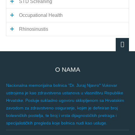
STD Screaning
Occupational Health
Rhinosinustis
O NAMA
Nacionalna memorijalna bolnica "Dr. Juraj Njavro" Vukovar
ustrojena je kao zdravstvena ustanova u vlasništvu Republike
Hrvatske. Posluje sukladno ugovoru sklopljenom sa Hrvatskim
zavodom za zdravstveno osiguranje, kojim je definiran broj
bolesničkih postelja, te broj i vrsta dijagnostičkih pretraga i
specijalističkih pregleda koje bolnica nudi kao usluge.