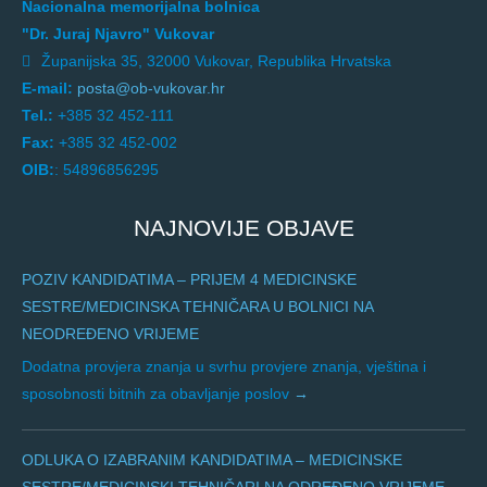
Nacionalna memorijalna bolnica
"Dr. Juraj Njavro" Vukovar
Županijska 35, 32000 Vukovar, Republika Hrvatska
E-mail:
posta@ob-vukovar.hr
Tel.:
+385 32 452-111
Fax:
+385 32 452-002
OIB:
: 54896856295
NAJNOVIJE OBJAVE
POZIV KANDIDATIMA – PRIJEM 4 MEDICINSKE
SESTRE/MEDICINSKA TEHNIČARA U BOLNICI NA
NEODREĐENO VRIJEME
Dodatna provjera znanja u svrhu provjere znanja, vještina i
sposobnosti bitnih za obavljanje poslov
ODLUKA O IZABRANIM KANDIDATIMA – MEDICINSKE
SESTRE/MEDICINSKI TEHNIČARI NA ODREĐENO VRIJEME