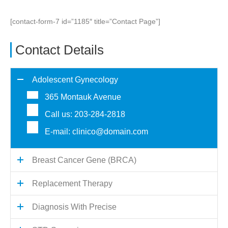
[contact-form-7 id=”1185″ title=”Contact Page”]
Contact Details
Adolescent Gynecology
365 Montauk Avenue
Call us: 203-284-2818
E-mail: clinico@domain.com
Breast Cancer Gene (BRCA)
Replacement Therapy
Diagnosis With Precise