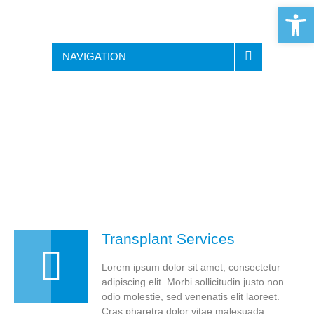
Open 
NAVIGATION
Transplant Services
Lorem ipsum dolor sit amet, consectetur
adipiscing elit. Morbi sollicitudin justo non
odio molestie, sed venenatis elit laoreet.
Cras pharetra dolor vitae malesuada