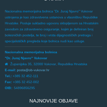
Nacionalna memorijalna bolnica "Dr. Juraj Njavro" Vukovar
ustrojena je kao zdravstvena ustanova u vlasništvu Republike
Hrvatske. Posluje sukladno ugovoru sklopljenom sa Hrvatskim
zavodom za zdravstveno osiguranje, kojim je definiran broj
bolesničkih postelja, te broj i vrsta dijagnostičkih pretraga i
specijalističkih pregleda koje bolnica nudi kao usluge.
Nacionalna memorijalna bolnica
"Dr. Juraj Njavro" Vukovar
Županijska 35, 32000 Vukovar, Republika Hrvatska
E-mail:
posta@ob-vukovar.hr
Tel.:
+385 32 452-111
Fax:
+385 32 452-002
OIB:
: 54896856295
NAJNOVIJE OBJAVE