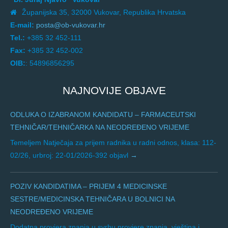
Županijska 35, 32000 Vukovar, Republika Hrvatska
E-mail:
posta@ob-vukovar.hr
Tel.:
+385 32 452-111
Fax:
+385 32 452-002
OIB:
: 54896856295
NAJNOVIJE OBJAVE
ODLUKA O IZABRANOM KANDIDATU – FARMACEUTSKI
TEHNIČAR/TEHNIČARKA NA NEODREĐENO VRIJEME
Temeljem Natječaja za prijem radnika u radni odnos, klasa: 112-
02/26, urbroj: 22-01/2026-392 objavl
POZIV KANDIDATIMA – PRIJEM 4 MEDICINSKE
SESTRE/MEDICINSKA TEHNIČARA U BOLNICI NA
NEODREĐENO VRIJEME
Dodatna provjera znanja u svrhu provjere znanja, vještina i