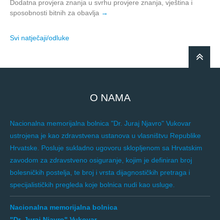
Dodatna provjera znanja u svrhu provjere znanja, vještina i
sposobnosti bitnih za obavlja
Svi natječaji/odluke
O NAMA
Nacionalna memorijalna bolnica "Dr. Juraj Njavro" Vukovar
ustrojena je kao zdravstvena ustanova u vlasništvu Republike
Hrvatske. Posluje sukladno ugovoru sklopljenom sa Hrvatskim
zavodom za zdravstveno osiguranje, kojim je definiran broj
bolesničkih postelja, te broj i vrsta dijagnostičkih pretraga i
specijalističkih pregleda koje bolnica nudi kao usluge.
Nacionalna memorijalna bolnica
"Dr. Juraj Njavro" Vukovar