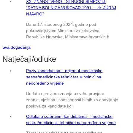
XX. ZNANSTVENO ‑ STRUČNI SIMPOZIJ:
“RATNA BOLNICA VUKOVAR 1991. – dr. JURAJ
NJAVRO”
Dana 17. studenog 2024. godine pod
pokroviteljstvom Ministarstva zdravstva
Republike Hrvatske, Ministarstva hrvatskih b
Sva događanja
Natječaji/odluke
Poziv kandidatima – prijem 4 medicinske
sestre/medicinska tehničara u bolnici na
neodređeno vrijeme
Dodatna provjera znanja u svrhu provjere
znanja, vještina i sposobnosti bitnih za obavljanje
poslova za kandidate koji
Odluka o izabranim kandidatima – medicinske
sestre/medicinski tehničari na određeno vrijeme
Temeljem Natječaja za prijem radnika na