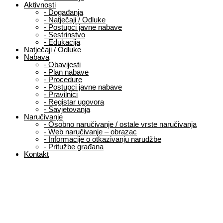
Aktivnosti
-
Događanja
-
Natječaji / Odluke
-
Postupci javne nabave
-
Sestrinstvo
-
Edukacija
Natječaji / Odluke
Nabava
-
Obavijesti
-
Plan nabave
-
Procedure
-
Postupci javne nabave
-
Pravilnici
-
Registar ugovora
-
Savjetovanja
Naručivanje
-
Osobno naručivanje / ostale vrste naručivanja
-
Web naručivanje – obrazac
-
Informacije o otkazivanju narudžbe
-
Pritužbe građana
Kontakt