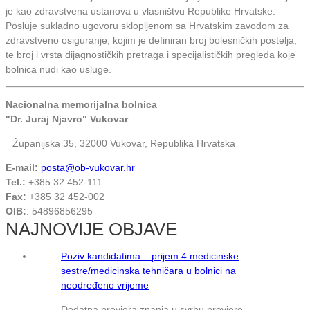
je kao zdravstvena ustanova u vlasništvu Republike Hrvatske.
Posluje sukladno ugovoru sklopljenom sa Hrvatskim zavodom za
zdravstveno osiguranje, kojim je definiran broj bolesničkih postelja,
te broj i vrsta dijagnostičkih pretraga i specijalističkih pregleda koje
bolnica nudi kao usluge.
Nacionalna memorijalna bolnica
"Dr. Juraj Njavro" Vukovar
Županijska 35, 32000 Vukovar, Republika Hrvatska
E-mail:
posta@ob-vukovar.hr
Tel.:
+385 32 452-111
Fax:
+385 32 452-002
OIB:
: 54896856295
NAJNOVIJE OBJAVE
Poziv kandidatima – prijem 4 medicinske
sestre/medicinska tehničara u bolnici na
neodređeno vrijeme
Dodatna provjera znanja u svrhu provjere