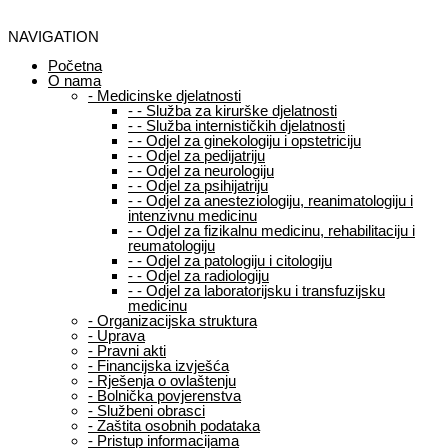
NAVIGATION
Početna
O nama
-
Medicinske djelatnosti
-
-
Služba za kirurške djelatnosti
-
-
Služba internističkih djelatnosti
-
-
Odjel za ginekologiju i opstetriciju
-
-
Odjel za pedijatriju
-
-
Odjel za neurologiju
-
-
Odjel za psihijatriju
-
-
Odjel za anesteziologiju, reanimatologiju i
intenzivnu medicinu
-
-
Odjel za fizikalnu medicinu, rehabilitaciju i
reumatologiju
-
-
Odjel za patologiju i citologiju
-
-
Odjel za radiologiju
-
-
Odjel za laboratorijsku i transfuzijsku
medicinu
-
Organizacijska struktura
-
Uprava
-
Pravni akti
-
Financijska izvješća
-
Rješenja o ovlaštenju
-
Bolnička povjerenstva
-
Službeni obrasci
-
Zaštita osobnih podataka
-
Pristup informacijama