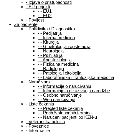
-
Izjava o pristupačnosti
-
EU projekti
-
-
EU1
-
-
EU2
-
Povijest
Za pacijente
-
Poliklinika / Dijagnostika
-
-
Pedijatrija
-
-
Interna medicina
-
-
Kirurgija
-
-
Ginekologija i opstetricija
-
-
Neurolgoja
-
-
Psihijatrija
-
-
Anesteziologija
-
-
Fizikalna medicina
-
-
Radiologija
-
-
Patologija i citologija
-
-
Laboratorijska i tranfuzijska medicina
-
Naručivanje
-
-
Informacije o naručivanju
-
-
Informacije o otkazivanju narudžbe
-
-
Osobno naručivanje
-
-
Web naručivanje
-
Liste čekanja
-
-
Pregled liste čekanja
-
-
Prvih 5 slobodnih termina
-
-
Naručeni pacijenti po KZN-u
-
Veteranska bolnica
-
Poveznice
-
Informacije