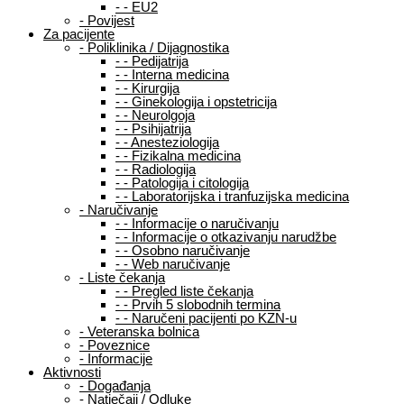
-
-
EU2
-
Povijest
Za pacijente
-
Poliklinika / Dijagnostika
-
-
Pedijatrija
-
-
Interna medicina
-
-
Kirurgija
-
-
Ginekologija i opstetricija
-
-
Neurolgoja
-
-
Psihijatrija
-
-
Anesteziologija
-
-
Fizikalna medicina
-
-
Radiologija
-
-
Patologija i citologija
-
-
Laboratorijska i tranfuzijska medicina
-
Naručivanje
-
-
Informacije o naručivanju
-
-
Informacije o otkazivanju narudžbe
-
-
Osobno naručivanje
-
-
Web naručivanje
-
Liste čekanja
-
-
Pregled liste čekanja
-
-
Prvih 5 slobodnih termina
-
-
Naručeni pacijenti po KZN-u
-
Veteranska bolnica
-
Poveznice
-
Informacije
Aktivnosti
-
Događanja
-
Natječaji / Odluke