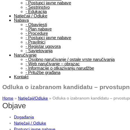
-
Postupci javne nabave
-
Sestrinstvo
-
Edukacija
Natječaji / Odluke
Nabava
-
Obavijesti
-
Plan nabave
-
Procedure
-
Postupci javne nabave
-
Pravilnici
-
Registar ugovora
-
Savjetovanja
Naručivanje
-
Osobno naručivanje / ostale vrste naručivanja
-
Web naručivanje – obrazac
-
Informacije o otkazivanju narudžbe
-
Pritužbe građana
Kontakt
Odluka o izabranom kandidatu – prvostupni
Home
»
Natječaji/Odluke
»
Odluka o izabranom kandidatu – prvostupni
Objave
Događanja
Natječaji / Odluke
Postupci javne nabave