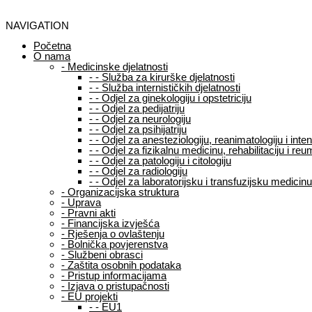
NAVIGATION
Početna
O nama
-
Medicinske djelatnosti
-
-
Služba za kirurške djelatnosti
-
-
Služba internističkih djelatnosti
-
-
Odjel za ginekologiju i opstetriciju
-
-
Odjel za pedijatriju
-
-
Odjel za neurologiju
-
-
Odjel za psihijatriju
-
-
Odjel za anesteziologiju, reanimatologiju i int
-
-
Odjel za fizikalnu medicinu, rehabilitaciju i reu
-
-
Odjel za patologiju i citologiju
-
-
Odjel za radiologiju
-
-
Odjel za laboratorijsku i transfuzijsku medicinu
-
Organizacijska struktura
-
Uprava
-
Pravni akti
-
Financijska izvješća
-
Rješenja o ovlaštenju
-
Bolnička povjerenstva
-
Službeni obrasci
-
Zaštita osobnih podataka
-
Pristup informacijama
-
Izjava o pristupačnosti
-
EU projekti
-
-
EU1