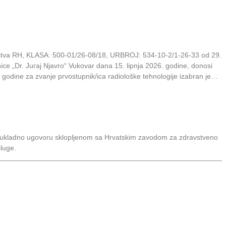
avstva RH, KLASA: 500-01/26-08/18, URBROJ: 534-10-2/1-26-33 od 29.
ice „Dr. Juraj Njavro“ Vukovar dana 15. lipnja 2026. godine, donosi
 godine za zvanje prvostupnik/ica radiološke tehnologije izabran je…
e sukladno ugovoru sklopljenom sa Hrvatskim zavodom za zdravstveno
sluge.