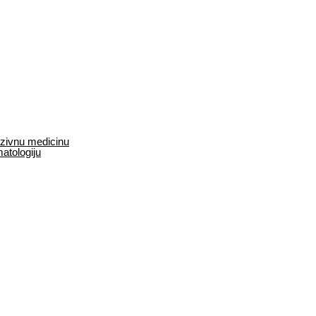
enzivnu medicinu
matologiju