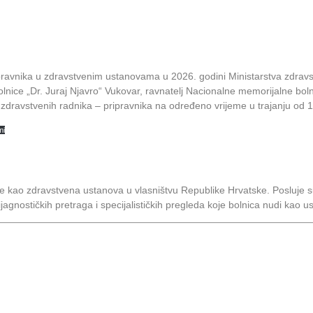
ripravnika u zdravstvenim ustanovama u 2026. godini Ministarstva zdr
lnice „Dr. Juraj Njavro“ Vukovar, ravnatelj Nacionalne memorijalne boln
zdravstvenih radnika – pripravnika na određeno vrijeme u trajanju od 1
mi
 je kao zdravstvena ustanova u vlasništvu Republike Hrvatske. Posluj
dijagnostičkih pretraga i specijalističkih pregleda koje bolnica nudi kao u