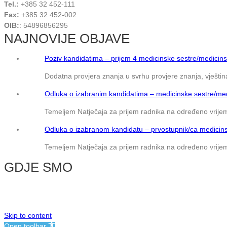
Tel.:
+385 32 452-111
Fax:
+385 32 452-002
OIB:
: 54896856295
NAJNOVIJE OBJAVE
Poziv kandidatima – prijem 4 medicinske sestre/medicins
Dodatna provjera znanja u svrhu provjere znanja, vještina
Odluka o izabranim kandidatima – medicinske sestre/med
Temeljem Natječaja za prijem radnika na određeno vrijem
Odluka o izabranom kandidatu – prvostupnik/ca medicins
Temeljem Natječaja za prijem radnika na određeno vrijem
GDJE SMO
© NMB Vukovar
Skip to content
Open toolbar