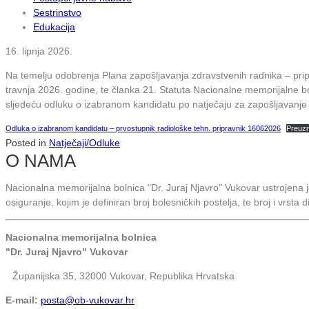
Sestrinstvo
Edukacija
16. lipnja 2026.
Na temelju odobrenja Plana zapošljavanja zdravstvenih radnika – p
travnja 2026. godine, te članka 21. Statuta Nacionalne memorijalne bo
sljedeću odluku o izabranom kandidatu po natječaju za zapošljavanje 
Odluka o izabranom kandidatu – prvostupnik radiološke tehn. pripravnik 16062026
Preuz
Posted in
Natječaji/Odluke
O NAMA
Nacionalna memorijalna bolnica "Dr. Juraj Njavro" Vukovar ustrojena
osiguranje, kojim je definiran broj bolesničkih postelja, te broj i vrsta 
Nacionalna memorijalna bolnica
"Dr. Juraj Njavro" Vukovar
Županijska 35, 32000 Vukovar, Republika Hrvatska
E-mail:
posta@ob-vukovar.hr