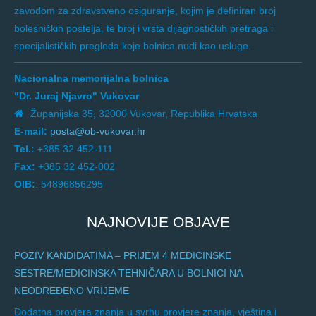
zavodom za zdravstveno osiguranje, kojim je definiran broj
bolesničkih postelja, te broj i vrsta dijagnostičkih pretraga i
specijalističkih pregleda koje bolnica nudi kao usluge.
Nacionalna memorijalna bolnica
"Dr. Juraj Njavro" Vukovar
Županijska 35, 32000 Vukovar, Republika Hrvatska
E-mail:
posta@ob-vukovar.hr
Tel.:
+385 32 452-111
Fax:
+385 32 452-002
OIB:
: 54896856295
NAJNOVIJE OBJAVE
POZIV KANDIDATIMA – PRIJEM 4 MEDICINSKE
SESTRE/MEDICINSKA TEHNIČARA U BOLNICI NA
NEODREĐENO VRIJEME
Dodatna provjera znanja u svrhu provjere znanja, vještina i