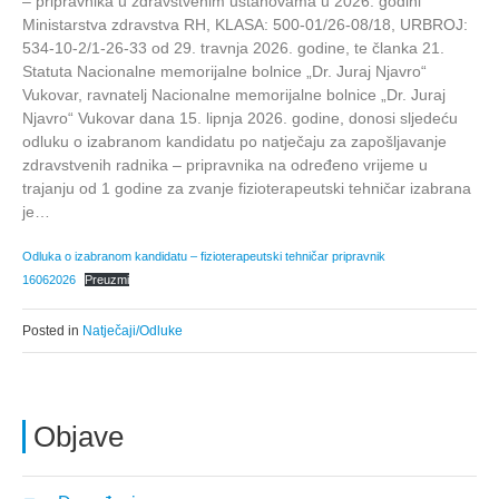
– pripravnika u zdravstvenim ustanovama u 2026. godini
Ministarstva zdravstva RH, KLASA: 500-01/26-08/18, URBROJ:
534-10-2/1-26-33 od 29. travnja 2026. godine, te članka 21.
Statuta Nacionalne memorijalne bolnice „Dr. Juraj Njavro“
Vukovar, ravnatelj Nacionalne memorijalne bolnice „Dr. Juraj
Njavro“ Vukovar dana 15. lipnja 2026. godine, donosi sljedeću
odluku o izabranom kandidatu po natječaju za zapošljavanje
zdravstvenih radnika – pripravnika na određeno vrijeme u
trajanju od 1 godine za zvanje fizioterapeutski tehničar izabrana
je…
Odluka o izabranom kandidatu – fizioterapeutski tehničar pripravnik
16062026
Preuzmi
Posted in
Natječaji/Odluke
Objave