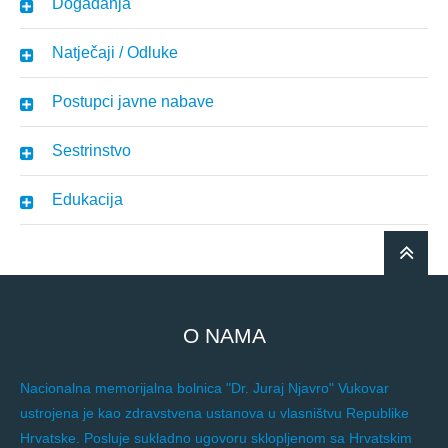
Događanja
Natječaji / Odluke
Postupci javne nabave
Sestrinstvo
Edukacija
O NAMA
Nacionalna memorijalna bolnica "Dr. Juraj Njavro" Vukovar
ustrojena je kao zdravstvena ustanova u vlasništvu Republike
Hrvatske. Posluje sukladno ugovoru sklopljenom sa Hrvatskim