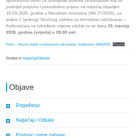
sposobnosti bitnih za obavljanje poslova za kandidate koji su
podnijeli potpunu i pravodobnu prijavu na natječaj objavljen
18.03.2026. godine u Narodnim novinama (NN 27/2026), za
prijem 1 (jednog) Stručnog radnika na tehničkom održavanju –
Kotlovničara na određeno vrijeme održat će se dana
15. travnja
2026. godine (srijeda) u 09,00 sati
.
Poziv – Strucni radnik na tehnickom odrzavanju -Kotlovnicar 09042026
Preuzmi
Posted in
Natječaji/Odluke
Objave
Događanja
Natječaji / Odluke
Postupci javne nabave