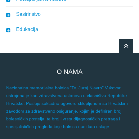
Sestrinstvo
Edukacija
O NAMA
Nacionalna memorijalna bolnica "Dr. Juraj Njavro" Vukovar
ustrojena je kao zdravstvena ustanova u vlasništvu Republike
Hrvatske. Posluje sukladno ugovoru sklopljenom sa Hrvatskim
zavodom za zdravstveno osiguranje, kojim je definiran broj
bolesničkih postelja, te broj i vrsta dijagnostičkih pretraga i
specijalističkih pregleda koje bolnica nudi kao usluge.