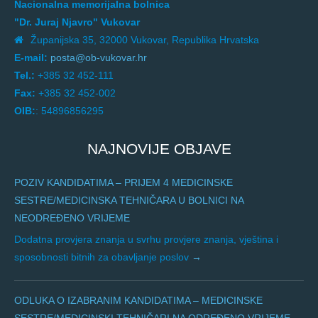
Nacionalna memorijalna bolnica
"Dr. Juraj Njavro" Vukovar
Županijska 35, 32000 Vukovar, Republika Hrvatska
E-mail:
posta@ob-vukovar.hr
Tel.:
+385 32 452-111
Fax:
+385 32 452-002
OIB:
: 54896856295
NAJNOVIJE OBJAVE
POZIV KANDIDATIMA – PRIJEM 4 MEDICINSKE
SESTRE/MEDICINSKA TEHNIČARA U BOLNICI NA
NEODREĐENO VRIJEME
Dodatna provjera znanja u svrhu provjere znanja, vještina i
sposobnosti bitnih za obavljanje poslov
ODLUKA O IZABRANIM KANDIDATIMA – MEDICINSKE
SESTRE/MEDICINSKI TEHNIČARI NA ODREĐENO VRIJEME