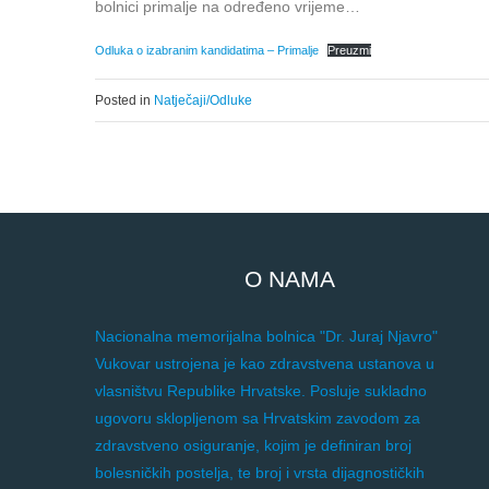
bolnici primalje na određeno vrijeme…
Odluka o izabranim kandidatima – Primalje
Preuzmi
Posted in
Natječaji/Odluke
O NAMA
Nacionalna memorijalna bolnica "Dr. Juraj Njavro"
Vukovar ustrojena je kao zdravstvena ustanova u
vlasništvu Republike Hrvatske. Posluje sukladno
ugovoru sklopljenom sa Hrvatskim zavodom za
zdravstveno osiguranje, kojim je definiran broj
bolesničkih postelja, te broj i vrsta dijagnostičkih