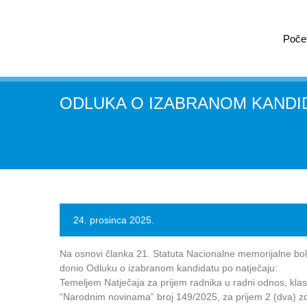
Poče
ODLUKA O IZABRANOM KANDID
24. prosinca 2025.
Na osnovi članka 21. Statuta Nacionalne memorijalne boln
donio Odluku o izabranom kandidatu po natječaju:
Temeljem Natječaja za prijem radnika u radni odnos, kla
“Narodnim novinama” broj 149/2025, za prijem 2 (dva) z