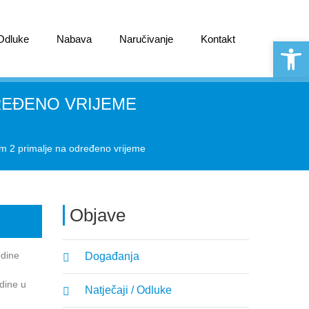
 Odluke
Nabava
Naručivanje
Kontakt
Open 
REĐENO VRIJEME
m 2 primalje na određeno vrijeme
Objave
odine
Događanja
dine u
Natječaji / Odluke