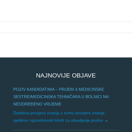
NAJNOVIJE OBJAVE
POZIV KANDIDATIMA – PRIJEM 4 MEDICINSKE
SESTRE/MEDICINSKA TEHNIČARA U BOLNICI NA
NEODREĐENO VRIJEME
Dodatna provjera znanja u svrhu provjere znanja,
vještina i sposobnosti bitnih za obavljanje poslov