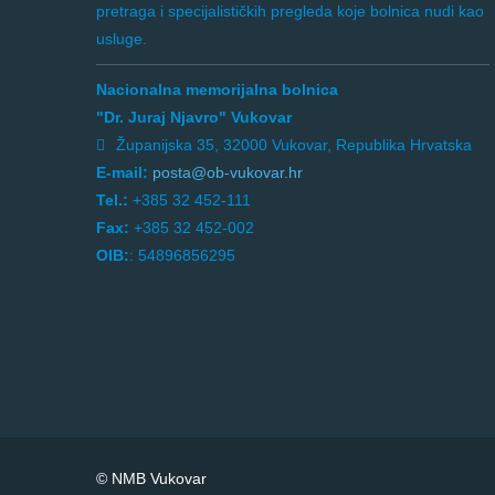
pretraga i specijalističkih pregleda koje bolnica nudi kao
usluge.
Nacionalna memorijalna bolnica
"Dr. Juraj Njavro" Vukovar
Županijska 35, 32000 Vukovar, Republika Hrvatska
E-mail:
posta@ob-vukovar.hr
Tel.:
+385 32 452-111
Fax:
+385 32 452-002
OIB:
: 54896856295
© NMB Vukovar