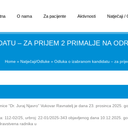
tna
O nama
Za pacijente
Aktivnosti
Natječaji /
ATU – ZA PRIJEM 2 PRIMALJE NA OD
Home
»
Natječaji/Odluke
»
Odluka o izabranom kandidatu – za prije
ice “Dr. Juraj Njavro” Vukovar Ravnatelj je dana 23. prosinca 2025. g
sa: 112-02/25, urbroj: 22-01/2025-343 objavljenog dana 10.12.2025. go
dravstvena radnika u