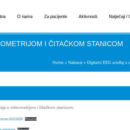
tna
O nama
Za pacijente
Aktivnosti
Natječaji /
DEOMETRIJOM I ČITAČKOM STANICOM
Home
»
Nabava
»
Digitalni EEG uređaj s 
ja s videometrijom i čitačkom stanicom.
tanicom-24112025
Preuzmi
om stanicom
Preuzmi