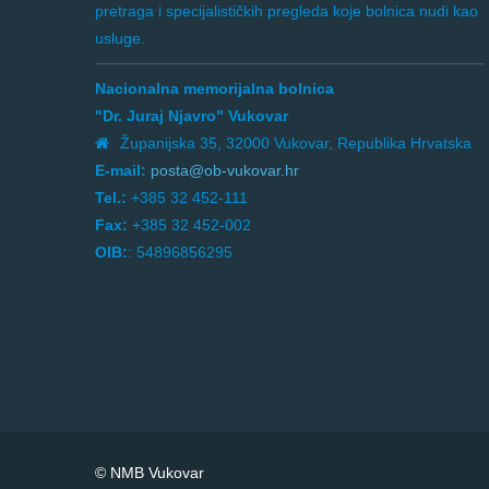
pretraga i specijalističkih pregleda koje bolnica nudi kao
usluge.
Nacionalna memorijalna bolnica
"Dr. Juraj Njavro" Vukovar
Županijska 35, 32000 Vukovar, Republika Hrvatska
E-mail:
posta@ob-vukovar.hr
Tel.:
+385 32 452-111
Fax:
+385 32 452-002
OIB:
: 54896856295
© NMB Vukovar