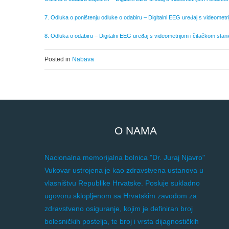
7. Odluka o poništenju odluke o odabiru – Digitalni EEG uređaj s videometr
8. Odluka o odabiru – Digitalni EEG uređaj s videometrijom i čitačkom stan
Posted in
Nabava
O NAMA
Nacionalna memorijalna bolnica "Dr. Juraj Njavro"
Vukovar ustrojena je kao zdravstvena ustanova u
vlasništvu Republike Hrvatske. Posluje sukladno
ugovoru sklopljenom sa Hrvatskim zavodom za
zdravstveno osiguranje, kojim je definiran broj
bolesničkih postelja, te broj i vrsta dijagnostičkih