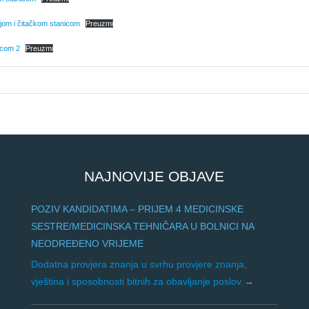
ijom i čitačkom stanicom
Preuzmi
icom 2
Preuzmi
NAJNOVIJE OBJAVE
POZIV KANDIDATIMA – PRIJEM 4 MEDICINSKE
SESTRE/MEDICINSKA TEHNIČARA U BOLNICI NA
NEODREĐENO VRIJEME
Dodatna provjera znanja u svrhu provjere znanja,
vještina i sposobnosti bitnih za obavljanje poslov