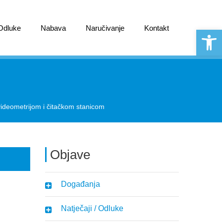
 Odluke
Nabava
Naručivanje
Kontakt
Open 
videometrijom i čitačkom stanicom
Objave
Događanja
Natječaji / Odluke