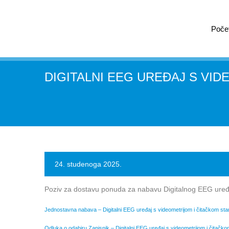
Poče
DIGITALNI EEG UREĐAJ S VI
24. studenoga 2025.
Poziv za dostavu ponuda za nabavu Digitalnog EEG uređa
Jednostavna nabava – Digitalni EEG uređaj s videometrijom i čitačkom s
Odluka o odabiru Zapisnik – Digitalni EEG uređaj s videometrijom i čitačk