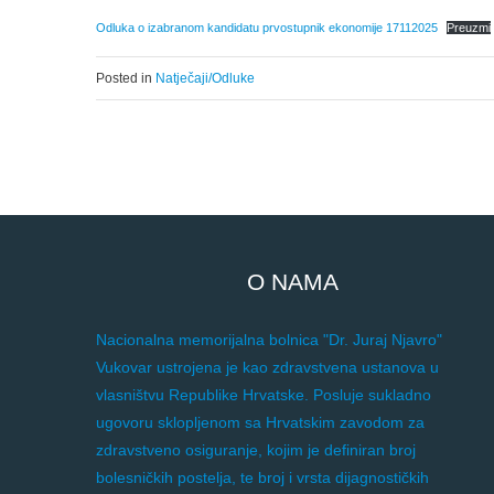
Odluka o izabranom kandidatu prvostupnik ekonomije 17112025
Preuzmi
Posted in
Natječaji/Odluke
O NAMA
Nacionalna memorijalna bolnica "Dr. Juraj Njavro"
Vukovar ustrojena je kao zdravstvena ustanova u
vlasništvu Republike Hrvatske. Posluje sukladno
ugovoru sklopljenom sa Hrvatskim zavodom za
zdravstveno osiguranje, kojim je definiran broj
bolesničkih postelja, te broj i vrsta dijagnostičkih