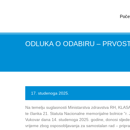
Poče
ODLUKA O ODABIRU – PRVOS
17. studenoga 2025.
Na temelju suglasnosti Ministarstva zdravstva RH, KLAS
te članka 21. Statuta Nacionalne memorijalne bolnice “r. 
Vukovar dana 14. studenoga 2025. godine, donosi sljed
vrijeme zbog osposobljavanja za samostalan rad – pripra